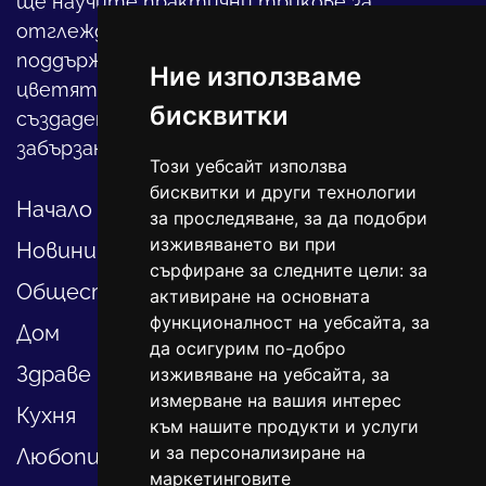
ще научите практични трикове за
отглеждането на детето, за
поддържането на дома и градината,
Ние използваме
цветята, интериора и, въобще, как да
бисквитки
създадете своя уютен оазис в този така
забързан свят.
Този уебсайт използва
бисквитки и други технологии
Начало
за проследяване, за да подобри
изживяването ви при
Новини
сърфиране за следните цели:
за
Общество
активиране на основната
функционалност на уебсайта
,
за
Дом
да осигурим по-добро
Здраве
изживяване на уебсайта
,
за
измерване на вашия интерес
Кухня
към нашите продукти и услуги
и за персонализиране на
Любопитно
маркетинговите