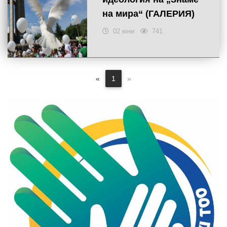
на мира“ (ГАЛЕРИЯ)
02 юни
741
«
1
»