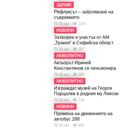
ЗДРАВЕ
Рефлуксът – заболяване на
съвремието
06 авг
1103
НОВИНИ
Затворен е участък от АМ
„Тракия“ в Софийска област
06 авг
387
ЛЮБОПИТНО
Актьорът Ириней
Константинов се пенсионира
04 авг
280
ЛЮБОПИТНО
Изграждат музей на Георги
Парцалев в родния му Левски
04 авг
736
НОВИНИ
Промяна на движението на
автобус 288
04 авг
605