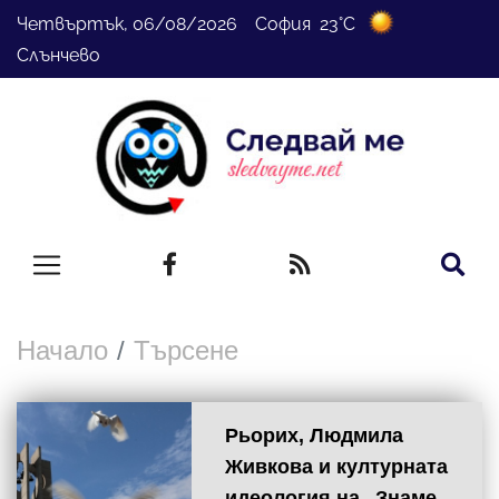
Четвъртък, 06/08/2026 София 23°C
Слънчево
Начало
Търсене
Рьорих, Людмила
Живкова и културната
идеология на „Знаме