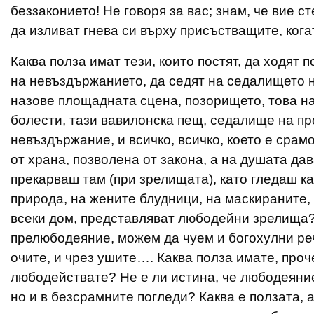
беззаконието! Не говоря за вас; знам, че вие с
да изливат гнева си върху присъстващите, кога
Каква полза имат тези, които постят, да ходят
на невъздържанието, да седят на седалището н
назове площадната сцена, позорището, това на
болести, тази вавилонска пещ, седалище на пр
невъздържание, и всичко, всичко, което е срам
от храна, позволена от закона, а на душата да
прекарваш там (при зрелищата), като гледаш к
природа, на жените блудници, на маскираните, 
всеки дом, представляват любодейни зрелища?
прелюбодеяние, можем да чуем и богохулни реч
очите, и чрез ушите…. Каква полза имате, проче
любодействате? Не е ли истина, че любодеяние
но и в безсрамните погледи? Каква е ползата, ак