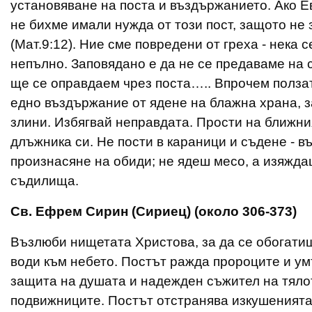
установяване на поста и въздържанието. Ако Ев
не бихме имали нужда от този пост, защото не 
(Мат.9:12). Ние сме повредени от греха - нека 
непълно. Заповядано е да не се предаваме на 
ще се оправдаем чрез поста….. Впрочем ползат
едно въздържание от ядене на блажна храна, з
злини. Избягвай неправдата. Прости на ближни
длъжника си. Не пости в караници и съдене - в
произнасяне на обиди; не ядеш месо, а изяждаш
съдилища.
Св. Ефрем Сирин
(
Сириец
)
(
около 306-373)
Възлюби нищетата Христова, за да се обогатиш
води към небето. Постът ражда пророцитe и ум
защита на душата и надежден съжител на тялот
подвижниците. Постът отстранява изкушенията 