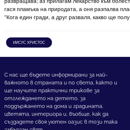
развращава; аз прилагам лекарство към болестт
гася пламъка на природата, а оня разпалва пла
"Кога един гради, а друг разваля, какво ще полу
ИИСУС ХРИСТОС
С нас ще бъдете информирани за най-
важното в страната и по света, както и
ще научите практични трикове за
отглеждането на детето, за
поддържането на дома и градината,
цветята, интериора и, въобще, как да
създадете своя уютен оазис в този така
забързан свят.