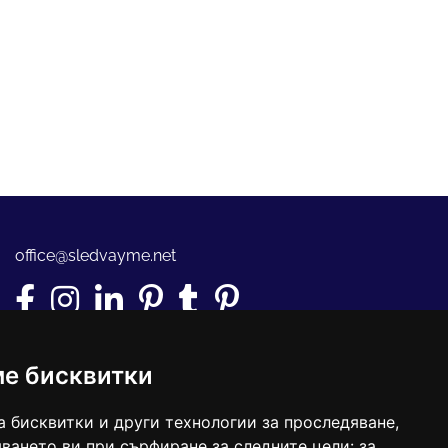
office@sledvayme.net
ме бисквитки
а бисквитки и други технологии за проследяване,
ването ви при сърфиране за следните цели:
за