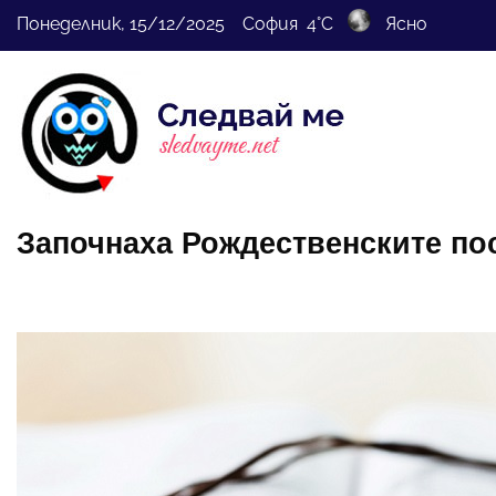
Понеделник, 15/12/2025 София 4°C
Ясно
Започнаха Рождественските по