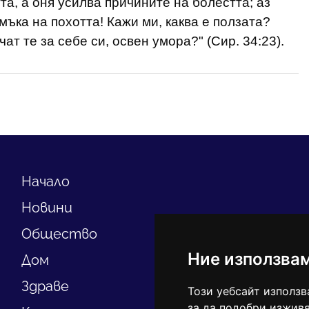
а, а оня усилва причините на болестта; аз
мъка на похотта! Кажи ми, каква е ползата?
чат те за себе си, освен умора?" (Сир. 34:23).
Начало
Новини
Общество
Ние използва
Дом
Здраве
Този уебсайт използв
за да подобри изживя