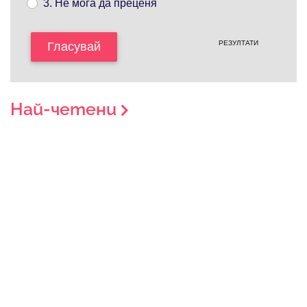
3. Не мога да преценя
РЕЗУЛТАТИ
Гласувай
Най-четени