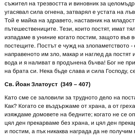
съжител на трезвостта и виновник за целомъдри
угасявал сила огнена, затварял е устата на лъ
Той е майка на здравето, наставник на младост
пътешествениците. Тези, които постят, имат т
изпадаме в униние когато постим, защото във 
постещите. Постът е чужд на злопаметството - 
направеното им зло, макар и наглед да постят и
вода и я наливат в продънена бъчва! Бог не пр
на брата си. Нека бъде слава и сила Господу, се
Св. Йоан Златоуст (349 – 407)
Като сме се заловили за трудното дело на пост
Как? Когато се въздържаме от храна, а от грех
изяждаме домовете на бедните; когато не се опи
цял ден прекарваме без храна, и цял ден прек
и постим, а пък никаква награда да не получим