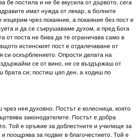
а бе постила и не бе вкусила от дървото, сега
здравите имат нужда от лекар, а болните
се изцерим чрез покаяние, а покаяние без пост е
суета и да се съкрушаваме духом, а пред Бога
а от поста не бива да те ограничава само в
ащото истинският пост е отдалечаване от
я си оскърблението. Опрости делата на
ъздържайки се от вино, не се въздържаш от
 брата си; постиш цял ден, а ходиш по
 чрез нея духовно. Постът е колесница, която
ъртвява законодателите. Постът е добра
о. Той е оръжие за доблестните и училище за
и поощрява за подвиг в благочестието. Той е