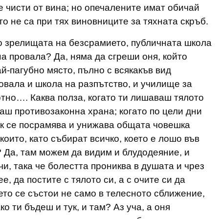
те чисти от вина; но опечалените имат обичай
то не са при тях виновниците за тяхната скръб.
 по зрелищата на безсрамието, публичната школа
а провала? Да, няма да сгреши оня, който
й-пагубно място, пълно с всякакъв вид
овала и школа на разпътство, и училище за
отно…. Каква полза, когато ти лишаваш тялото
ваш противозаконна храна; когато по цели дни
ак се посрамява и унижава общата човешка
които, като събират всичко, което е лошо във
 Да, там можем да видим и блудодеяние, и
и, така че болестта прониква в душата и чрез
е, да постите с тялото си, а с очите си да
то се състои не само в телесното сближение,
о ти бъдеш и тук, и там? Аз уча, а оня