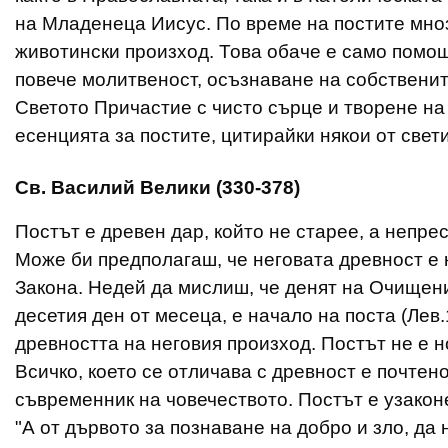
на Младенеца Иисус. По време на постите мно
животински произход. Това обаче е само помощ
повече молитвеност, осъзнаване на собственит
Светото Причастие с чисто сърце и творене на
есенцията за постите, цитирайки някои от свети
Св. Василий Велики (330-378)
Постът е древен дар, който не старее, а непре
Може би предполагаш, че неговата древност е к
Закона. Недей да мислиш, че денят на Очищени
десетия ден от месеца, е начало на поста (Лев.
древността на неговия произход. Постът не е н
Всичко, което се отличава с древност е почтено
съвременник на човечеството. Постът е узакон
"А от дървото за познаване на добро и зло, да не