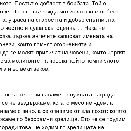
ето. Постът е доблест в борбата. Той е
вове. Постът възвежда молитвата към небето.
та, украса на старостта и добър спътник на
яло честно и душа скъпоценна … Нека не
всяка църква ангелите записват имената на
онези, които помнят огорченията и
 да се молят, приличат на човеци, които черпят
иема молитвите на човека, който помни злото
га и во веки веков.
а, нека не се лишаваме от нужната награда.
а се не въздържаме; когато месо не ядем, а
ваме с вино, а се опиваме от зла похот; когато
арваме по безсрамни зрелища. Ето че се трудим
 поради това, че ходим по зрелищата на