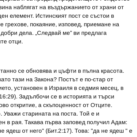
зина наблягат на въздържанието от храни от
ен елемент. Истинският пост се състои в
е грехове, покаяние, изповед, приемане на
 добри дела. „Следвай ме” ви предлага
те отци.
станно се обновява и цъфти в пълна красота.
ато тази на Закона? Постът е по-стар от
ето, установен в Израиля в седмия месец, в
16:29). Задълбочи се в историята и търси
ово откритие, а скъпоценност от Отците.
. Уважи старината на поста. Той е и
ен в рая. Такава първа заповед получил Адам:
 ядеш от него" (Бит.2:17). Това: "да не ядеш " е