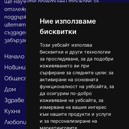
ще научите практични трикове за
отглеждането на детето, за
поддържането на дома и градината,
Ние използваме
цветята, интериора и, въобще, как да
бисквитки
създадете своя уютен оазис в този така
забързан свят.
Този уебсайт използва
бисквитки и други технологии
Начало
за проследяване, за да подобри
изживяването ви при
Новини
сърфиране за следните цели:
за
Общество
активиране на основната
функционалност на уебсайта
,
за
Дом
да осигурим по-добро
Здраве
изживяване на уебсайта
,
за
измерване на вашия интерес
Кухня
към нашите продукти и услуги
и за персонализиране на
Любопитно
маркетинговите