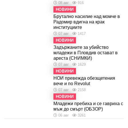
08 авг
916
НОВИНИ
Брутално насилие над момче в
Радомир вдигна на крак
институциите
07 авг
1417
НОВИНИ
Задържаните за убийство
младежи в Пловдив остават в
ареста (СНИМКИ)
07 авг
1629
НОВИНИ
НОИ превежда обезщетения
вече и по Revolut
07 авг
2158
НОВИНИ
Младежи пребиха и се гавриха с
мъж до смърт (ОБЗОР)
06 авг
3261