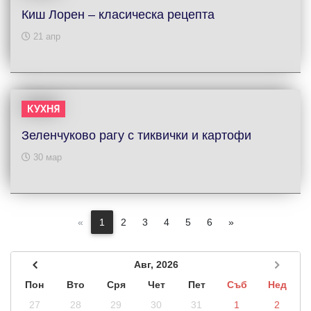
Киш Лорен – класическа рецепта
21 апр
КУХНЯ
Зеленчуково рагу с тиквички и картофи
30 мар
«
1
2
3
4
5
6
»
Авг, 2026
Пон
Вто
Сря
Чет
Пет
Съб
Нед
27
28
29
30
31
1
2