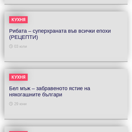
КУХНЯ
Рибата – суперхраната във всички епохи
(РЕЦЕПТИ)
03 юли
КУХНЯ
Бел мъж – забравеното ястие на
някогашните българи
29 юни