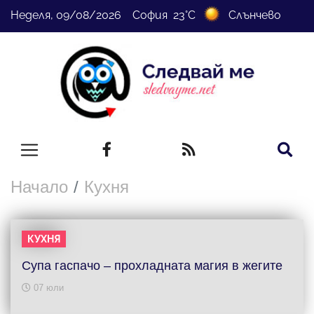
Неделя, 09/08/2026 София 23°C
Слънчево
Начало
Кухня
КУХНЯ
Супа гаспачо – прохладната магия в жегите
07 юли