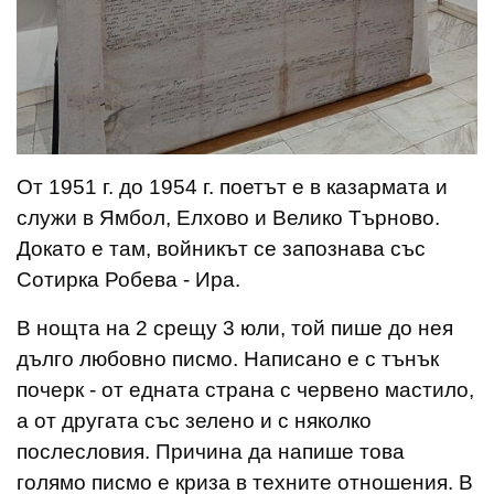
От 1951 г. до 1954 г. поетът е в казармата и
служи в Ямбол, Елхово и Велико Търново.
Докато е там, войникът се запознава със
Сотирка Робева - Ира.
В нощта на 2 срещу 3 юли, той пише до нея
дълго любовно писмо. Написано е с тънък
почерк - от едната страна с червено мастило,
а от другата със зелено и с няколко
послесловия. Причина да напише това
голямо писмо е криза в техните отношения. В