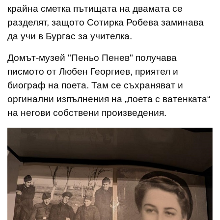
крайна сметка пътищата на двамата се
разделят, защото Сотирка Робева заминава
да учи в Бургас за учителка.
Домът-музей "Пеньо Пенев" получава
писмото от Любен Георгиев, приятел и
биограф на поета. Там се съхраняват и
оргинални изпълнения на „поета с ватенката“
на негови собствени произведения.