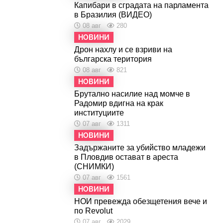
Капибари в сградата на парламента
в Бразилия (ВИДЕО)
08 авг
280
НОВИНИ
Дрон нахлу и се взриви на
българска територия
08 авг
821
НОВИНИ
Брутално насилие над момче в
Радомир вдигна на крак
институциите
07 авг
1311
НОВИНИ
Задържаните за убийство младежи
в Пловдив остават в ареста
(СНИМКИ)
07 авг
1561
НОВИНИ
НОИ превежда обезщетения вече и
по Revolut
07 авг
2029