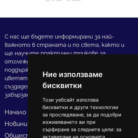
С нас ще бъдете информирани за най-
важното в страната и по света, както и
ще научите практични трикове за
отглеждането на детето, за
поддържането на дома и градината,
Ние използваме
цветята, интериора и, въобще, как да
бисквитки
създадете своя уютен оазис в този така
забързан свят.
Този уебсайт използва
бисквитки и други технологии
Начало
за проследяване, за да подобри
изживяването ви при
Новини
сърфиране за следните цели:
за
Общество
активиране на основната