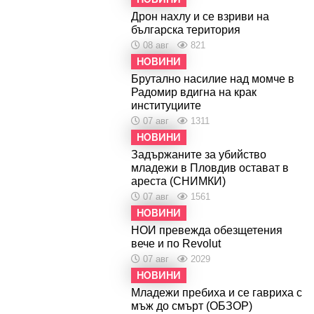
Дрон нахлу и се взриви на
българска територия
08 авг
821
НОВИНИ
Брутално насилие над момче в
Радомир вдигна на крак
институциите
07 авг
1311
НОВИНИ
Задържаните за убийство
младежи в Пловдив остават в
ареста (СНИМКИ)
07 авг
1561
НОВИНИ
НОИ превежда обезщетения
вече и по Revolut
07 авг
2029
НОВИНИ
Младежи пребиха и се гавриха с
мъж до смърт (ОБЗОР)