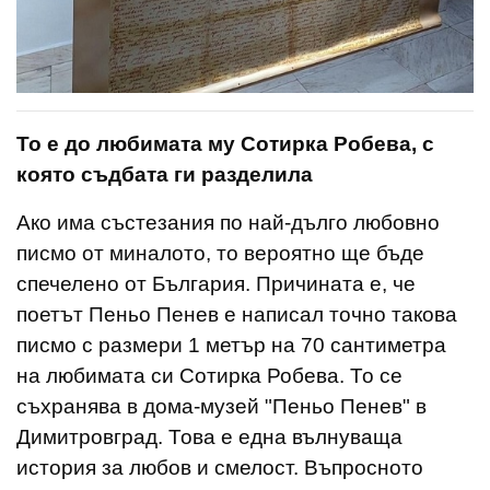
То е до любимата му Сотирка Робева, с
която съдбата ги разделила
Ако има състезания по най-дълго любовно
писмо от миналото, то вероятно ще бъде
спечелено от България. Причината е, че
поетът Пеньо Пенев е написал точно такова
писмо с размери 1 метър на 70 сантиметра
на любимата си Сотирка Робева. То се
съхранява в дома-музей "Пеньо Пенев" в
Димитровград. Това е една вълнуваща
история за любов и смелост. Въпросното