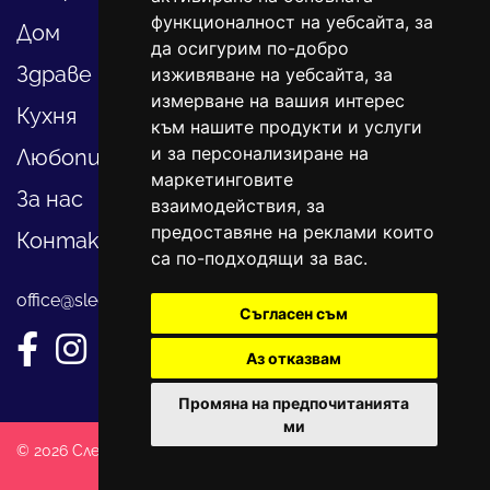
функционалност на уебсайта
,
за
Дом
да осигурим по-добро
Здраве
изживяване на уебсайта
,
за
измерване на вашия интерес
Кухня
към нашите продукти и услуги
и за персонализиране на
Любопитно
маркетинговите
За нас
взаимодействия
,
за
предоставяне на реклами които
Контакти
са по-подходящи за вас
.
office@sledvayme.net
Съгласен съм
Аз отказвам
Промяна на предпочитанията
ми
© 2026 Следвай ме. Всички права запазени!
Created by
DREAMmedia Creative Studio