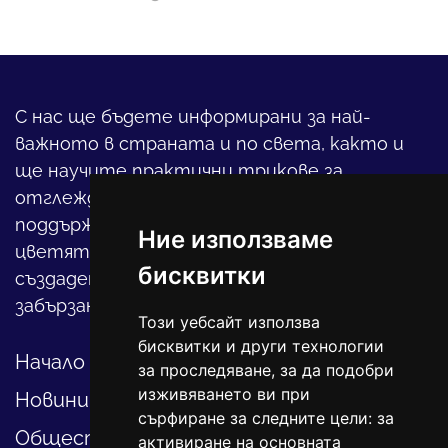
С нас ще бъдете информирани за най-
важното в страната и по света, както и
ще научите практични трикове за
отглеждането на детето, за
поддържането на дома и градината,
Ние използваме
цветята, интериора и, въобще, как да
бисквитки
създадете своя уютен оазис в този така
забързан свят.
Този уебсайт използва
бисквитки и други технологии
Начало
за проследяване, за да подобри
изживяването ви при
Новини
сърфиране за следните цели:
за
Общество
активиране на основната