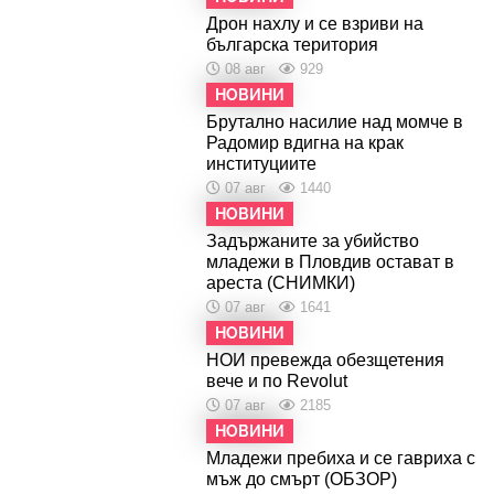
Дрон нахлу и се взриви на
българска територия
08 авг
929
НОВИНИ
Брутално насилие над момче в
Радомир вдигна на крак
институциите
07 авг
1440
НОВИНИ
Задържаните за убийство
младежи в Пловдив остават в
ареста (СНИМКИ)
07 авг
1641
НОВИНИ
НОИ превежда обезщетения
вече и по Revolut
07 авг
2185
НОВИНИ
Младежи пребиха и се гавриха с
мъж до смърт (ОБЗОР)