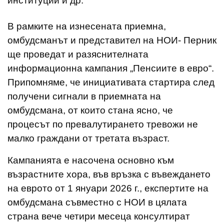
институции и др.
В рамките на изнесената приемна,
омбудсманът и представител на НОИ- Перник
ще проведат и разяснителната
информационна кампания „Пенсиите в евро“.
Припомняме, че инициативата стартира след
получени сигнали в приемната на
омбудсмана, от които стана ясно, че
процесът по превалутирането тревожи не
малко граждани от третата възраст.
Кампанията е насочена основно към
възрастните хора, във връзка с въвеждането
на еврото от 1 януари 2026 г., експертите на
омбудсмана съвместно с НОИ в цялата
страна вече четири месеца консултират