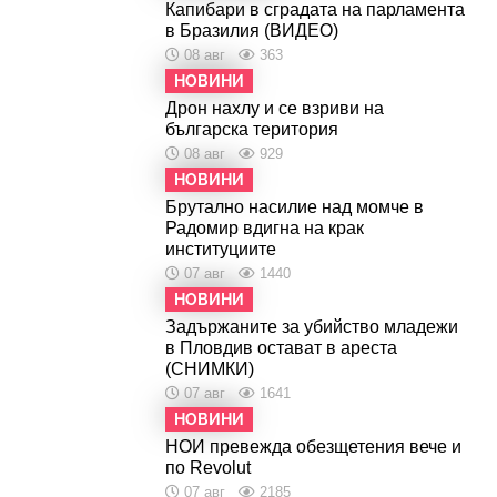
Капибари в сградата на парламента
в Бразилия (ВИДЕО)
08 авг
363
НОВИНИ
Дрон нахлу и се взриви на
българска територия
08 авг
929
НОВИНИ
Брутално насилие над момче в
Радомир вдигна на крак
институциите
07 авг
1440
НОВИНИ
Задържаните за убийство младежи
в Пловдив остават в ареста
(СНИМКИ)
07 авг
1641
НОВИНИ
НОИ превежда обезщетения вече и
по Revolut
07 авг
2185