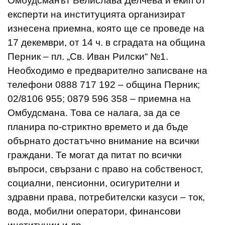
Омбудсманът Велислава Делчева и екип от
експерти на институцията организират
изнесена приемна, която ще се проведе на
17 декември, от 14 ч. в сградата на община
Перник – пл. „Св. Иван Рилски“ №1.
Необходимо е предварително записване на
телефони 0888 717 192 – община Перник;
02/8106 955; 0879 596 358 – приемна на
Омбудсмана. Това се налага, за да се
планира по-стриктно времето и да бъде
обърнато достатъчно внимание на всички
граждани. Те могат да питат по всички
въпроси, свързани с право на собственост,
социални, пенсионни, осигурителни и
здравни права, потребителски казуси – ток,
вода, мобилни оператори, финансови