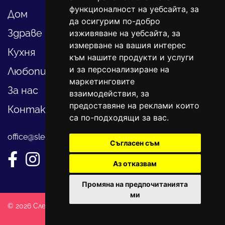
функционалност на уебсайта
,
за
Дом
да осигурим по-добро
Здраве
изживяване на уебсайта
,
за
измерване на вашия интерес
Кухня
към нашите продукти и услуги
и за персонализиране на
Любопитно
маркетинговите
За нас
взаимодействия
,
за
предоставяне на реклами които
Контакти
са по-подходящи за вас
.
office@sledvayme.net
Съгласен съм
Аз отказвам
Промяна на предпочитанията
ми
© 2026 Следвай ме. Всички права запазени!
Created by
DREAMmedia Creative Studio