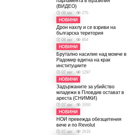
парламента в Бразилия
(ВИДЕО)
08 авг
275
НОВИНИ
Дрон нахлу и се взриви на
българска територия
08 авг
804
НОВИНИ
Брутално насилие над момче в
Радомир вдигна на крак
институциите
07 авг
1297
НОВИНИ
Задържаните за убийство
младежи в Пловдив остават в
ареста (СНИМКИ)
07 авг
1550
НОВИНИ
НОИ превежда обезщетения
вече и по Revolut
07 авг
2018