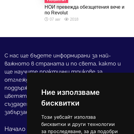
НОИ превежда обезщетения вече и
по Revolut
07 авг
2018
С нас ще бъдете информирани за най-
важното в страната и по света, както и
ще научите практични трикове за
отглеждането на детето, за
поддържането на дома и градината,
Ние използваме
цветята, интериора и, въобще, как да
бисквитки
създадете своя уютен оазис в този така
забързан свят.
Този уебсайт използва
бисквитки и други технологии
Начало
за проследяване, за да подобри