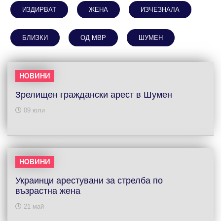
ИЗДИРВАТ
ЖЕНА
ИЗЧЕЗНАЛА
БЛИЗКИ
ОД МВР
ШУМЕН
НОВИНИ
Зрелищен граждански арест в Шумен
09 юли
НОВИНИ
Украинци арестувани за стрелба по
възрастна жена
21 май