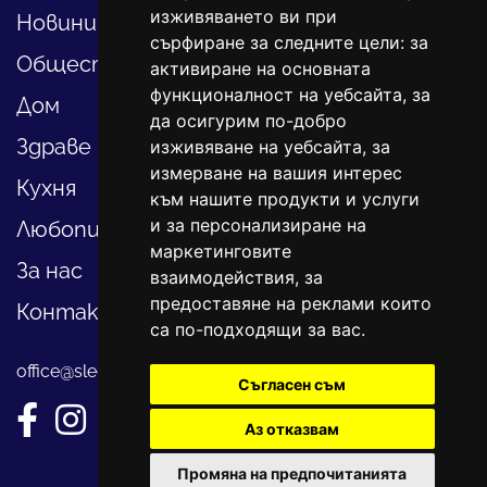
изживяването ви при
Новини
сърфиране за следните цели:
за
Общество
активиране на основната
функционалност на уебсайта
,
за
Дом
да осигурим по-добро
Здраве
изживяване на уебсайта
,
за
измерване на вашия интерес
Кухня
към нашите продукти и услуги
и за персонализиране на
Любопитно
маркетинговите
За нас
взаимодействия
,
за
предоставяне на реклами които
Контакти
са по-подходящи за вас
.
office@sledvayme.net
Съгласен съм
Аз отказвам
Промяна на предпочитанията