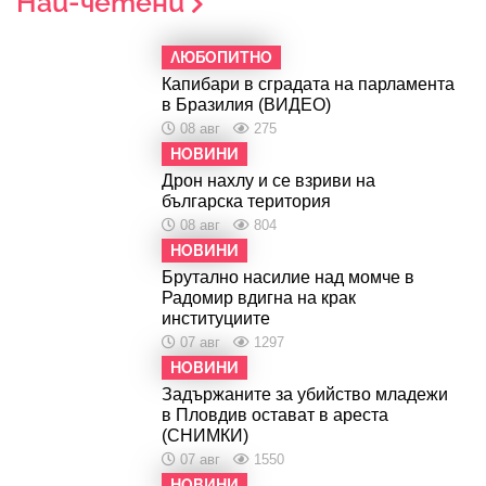
Най-четени
ЛЮБОПИТНО
Капибари в сградата на парламента
в Бразилия (ВИДЕО)
08 авг
275
НОВИНИ
Дрон нахлу и се взриви на
българска територия
08 авг
804
НОВИНИ
Брутално насилие над момче в
Радомир вдигна на крак
институциите
07 авг
1297
НОВИНИ
Задържаните за убийство младежи
в Пловдив остават в ареста
(СНИМКИ)
07 авг
1550
НОВИНИ