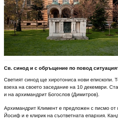
Св. синод и с обръщение по повод ситуация
Светият синод ще хиротониса нови епископи. Т
взеха на своето заседание на 10 декември. Ст
и на архимандрит Богослов (Димитров).
Архимандрит Климент е предложен с писмо от
Йосиф и е клирик на съответната епархия. Кан