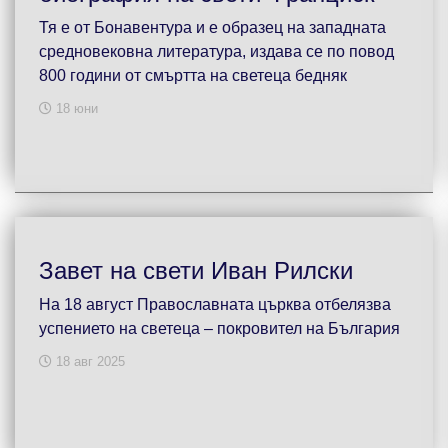
Тя е от Бонавентура и е образец на западната
средновековна литература, издава се по повод
800 години от смъртта на светеца бедняк
18 юни
Завет на свети Иван Рилски
На 18 август Православната църква отбелязва
успението на светеца – покровител на България
18 авг 2025