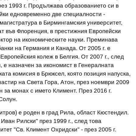
ез 1993 г. Продължава образованието си в
йки едновременно две специалности -
магистратура в Бирмингамския университет,
ат във Флоренция, в престижния Европейски
октор на икономическите науки. Преминава
анки на Германия и Канада. От 2005 г. е
вропейския колеж в Белгия. От 2007 г., след
, е назначен за икономист в Генералната
ата комисия в Брюксел, която позиция напуска,
настир на Света Гора, Атон, през ноември 2009
 за монах с името Климент. През 2016 г.
Солун.
итров) е роден в град Рила, област Кюстендил.
ван Рилски" през 1999 г., след това
ет "Св. Климент Охридски" - през 2005 г.