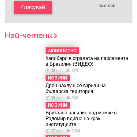
РЕЗУЛТАТИ
Гласувай
Най-четени
ЛЮБОПИТНО
Капибари в сградата на парламента
в Бразилия (ВИДЕО)
08 авг
329
НОВИНИ
Дрон нахлу и се взриви на
българска територия
08 авг
898
НОВИНИ
Брутално насилие над момче в
Радомир вдигна на крак
институциите
07 авг
1394