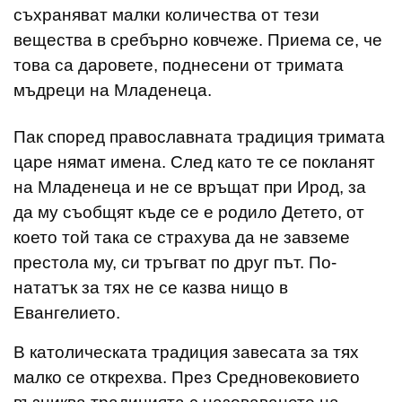
съхраняват малки количества от тези
вещества в сребърно ковчеже. Приема се, че
това са даровете, поднесени от тримата
мъдреци на Младенеца.
Пак според православната традиция тримата
царе нямат имена. След като те се покланят
на Младенеца и не се връщат при Ирод, за
да му съобщят къде се е родило Детето, от
което той така се страхува да не завземе
престола му, си тръгват по друг път. По-
нататък за тях не се казва нищо в
Евангелието.
В католическата традиция завесата за тях
малко се открехва. През Средновековието