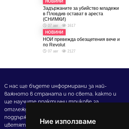
НОВИНИ
Задържаните за убийство младежи
в Пловдив остават в ареста
(СНИМКИ)
07 авг
1617
НОВИНИ
НОИ превежда обезщетения вече и
по Revolut
07 авг
2127
С нас ще бъдете информирани за най-
важното в страната и по света, както и
ще научите практични трикове за
отглеждането на детето, за
поддържането на дома и градината,
Ние използваме
цветята, интериора и, въобще, как да