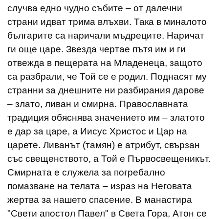
случва едно чудно събите – от далечни
страни идват трима влъхви. Така в миналото
българите са наричали мъдреците. Наричат
ги още царе. Звезда чертае пътя им и ги
отвежда в пещерата на Младенеца, защото
са разбрали, че Той се е родил. Поднасят му
странни за днешните ни разбирания дарове
– злато, ливан и смирна. Православната
традиция обяснява значението им – златото
е дар за царе, а Иисус Христос и Цар на
царете. Ливанът (тамян) е атрибут, свързан
със свещенството, а Той е Първосвещеникът.
Смирната е служела за погребално
помазване на телата – израз на Неговата
жертва за нашето спасение. В манастира
"Свети апостол Павел" в Света Гора, Атон се