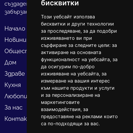
бисквитки
създадете своя уютен оазис в този така
забързан свят.
Този уебсайт използва
бисквитки и други технологии
Начало
за проследяване, за да подобри
изживяването ви при
Новини
сърфиране за следните цели:
за
Общество
активиране на основната
функционалност на уебсайта
,
за
Дом
да осигурим по-добро
Здраве
изживяване на уебсайта
,
за
измерване на вашия интерес
Кухня
към нашите продукти и услуги
и за персонализиране на
Любопитно
маркетинговите
За нас
взаимодействия
,
за
предоставяне на реклами които
Контакти
са по-подходящи за вас
.