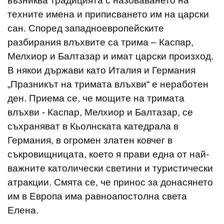
възниква традицията с назоваването на
техните имена и приписването им на царски
сан. Според западноевропейските
разбирания влъхвите са трима – Каспар,
Мелхиор и Балтазар и имат царски произход.
В някои държави като Италия и Германия
„Празникът на тримата влъхви“ е неработен
ден. Приема се, че мощите на тримата
влъхви - Каспар, Мелхиор и Балтазар, се
съхраняват в Кьолнската катедрала в
Германия, в огромен златен ковчег в
съкровищницата, което я прави една от най-
важните католически светини и туристически
атракции. Смята се, че принос за донасянето
им в Европа има равноапостолна света
Елена.