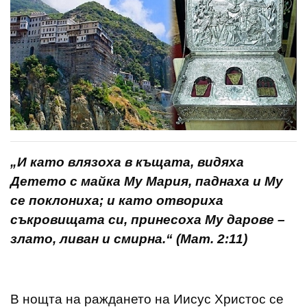
„И като влязоха в къщата, видяха
Детето с майка Му Мария, паднаха и Му
се поклониха; и като отвориха
съкровищата си, принесоха Му дарове –
злато, ливан и смирна.“ (Мат. 2:11)
В нощта на раждането на Иисус Христос се