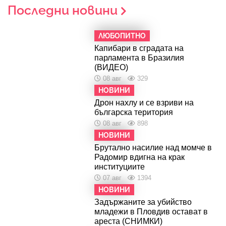
Последни новини
ЛЮБОПИТНО
Капибари в сградата на
парламента в Бразилия
(ВИДЕО)
08 авг
329
НОВИНИ
Дрон нахлу и се взриви на
българска територия
08 авг
898
НОВИНИ
Брутално насилие над момче в
Радомир вдигна на крак
институциите
07 авг
1394
НОВИНИ
Задържаните за убийство
младежи в Пловдив остават в
ареста (СНИМКИ)