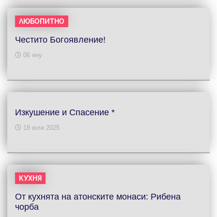
ЛЮБОПИТНО
Честито Богоявление!
06 яну
Изкушение и Спасение *
18 юли 2025
КУХНЯ
От кухнята на атонските монаси: Рибена
чорба