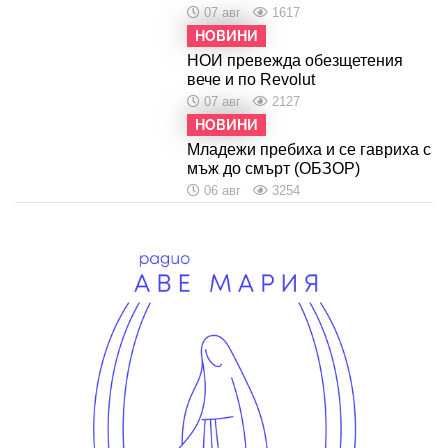
07 авг
1617
НОВИНИ
НОИ превежда обезщетения
вече и по Revolut
07 авг
2127
НОВИНИ
Младежи пребиха и се гавриха с
мъж до смърт (ОБЗОР)
06 авг
3254