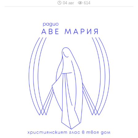
04 авг
614