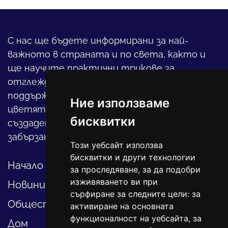
С нас ще бъдете информирани за най-
важното в страната и по света, както и
ще научите практични трикове за
отглеждането на детето, за
поддържането на дома и градината,
Ние използваме
цветята, интериора и, въобще, как да
бисквитки
създадете своя уютен оазис в този така
забързан свят.
Този уебсайт използва
бисквитки и други технологии
Начало
за проследяване, за да подобри
изживяването ви при
Новини
сърфиране за следните цели:
за
Общество
активиране на основната
функционалност на уебсайта
,
за
Дом