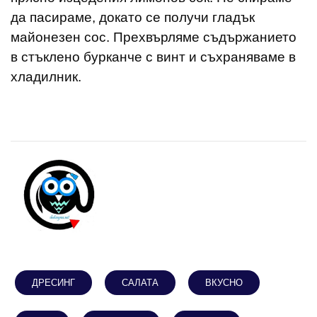
да пасираме, докато се получи гладък
майонезен сос. Прехвърляме съдържанието
в стъклено бурканче с винт и съхраняваме в
хладилник.
ДРЕСИНГ
САЛАТА
ВКУСНО