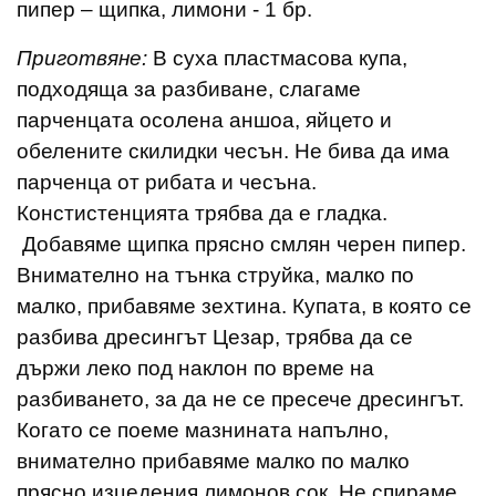
пипер – щипка, лимони - 1 бр.
Приготвяне:
В суха пластмасова купа,
подходяща за разбиване, слагаме
парченцата осолена аншоа, яйцето и
обелените скилидки чесън. Не бива да има
парченца от рибата и чесъна.
Констистенцията трябва да е гладка.
Добавяме щипка прясно смлян черен пипер.
Внимателно на тънка струйка, малко по
малко, прибавяме зехтина. Купата, в която се
разбива дресингът Цезар, трябва да се
държи леко под наклон по време на
разбиването, за да не се пресече дресингът.
Когато се поеме мазнината напълно,
внимателно прибавяме малко по малко
прясно изцедения лимонов сок. Не спираме