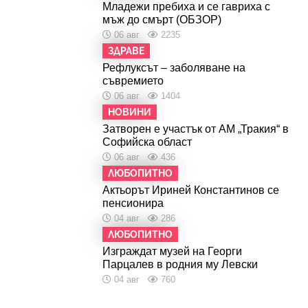
Младежи пребиха и се гавриха с
мъж до смърт (ОБЗОР)
06 авг
2235
ЗДРАВЕ
Рефлуксът – заболяване на
съвремието
06 авг
1404
НОВИНИ
Затворен е участък от АМ „Тракия“ в
Софийска област
06 авг
436
ЛЮБОПИТНО
Актьорът Ириней Константинов се
пенсионира
04 авг
286
ЛЮБОПИТНО
Изграждат музей на Георги
Парцалев в родния му Левски
04 авг
760