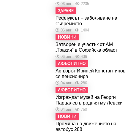
06 авг
2235
ЗДРАВЕ
Рефлуксът – заболяване на
съвремието
06 авг
1404
НОВИНИ
Затворен е участък от АМ
„Тракия“ в Софийска област
06 авг
436
ЛЮБОПИТНО
Актьорът Ириней Константинов
се пенсионира
04 авг
286
ЛЮБОПИТНО
Изграждат музей на Георги
Парцалев в родния му Левски
04 авг
760
НОВИНИ
Промяна на движението на
автобус 288