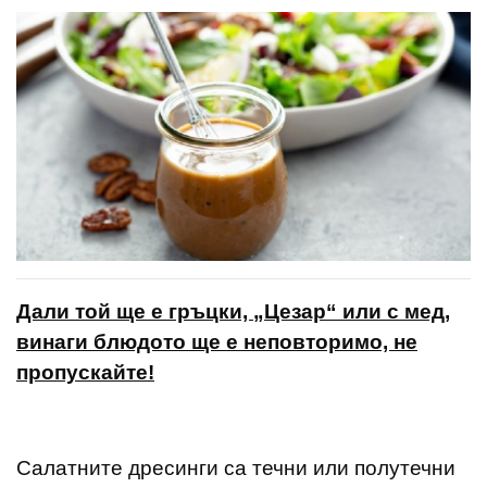
Дали той ще е гръцки, „Цезар“ или с мед,
винаги блюдото ще е неповторимо, не
пропускайте!
Салатните дресинги са течни или полутечни