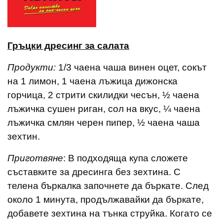
Гръцки дресинг за салата
Продукти:
1/3 чаена чаша винен оцет, сокът
на 1 лимон, 1 чаена лъжица дижонска
горчица, 2 стрити скилидки чесън, ½ чаена
лъжичка сушен риган, сол на вкус, ¼ чаена
лъжичка смлян черен пипер, ½ чаена чаша
зехтин.
Приготвяне
: В подходяща купа сложете
съставките за дресинга без зехтина. С
телена бъркалка започнете да бъркате. След
около 1 минута, продължавайки да бъркате,
добавете зехтина на тънка струйка. Когато се