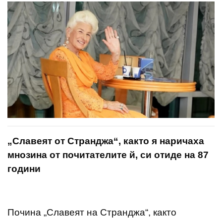
„Славеят от Странджа“, както я наричаха
мнозина от почитателите й, си отиде на 87
години
Почина „Славеят на Странджа“, както