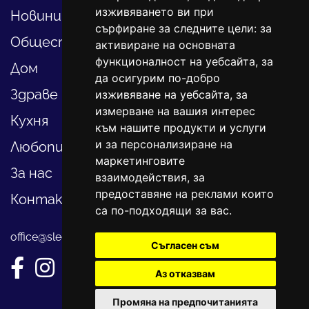
изживяването ви при
Новини
сърфиране за следните цели:
за
Общество
активиране на основната
функционалност на уебсайта
,
за
Дом
да осигурим по-добро
Здраве
изживяване на уебсайта
,
за
измерване на вашия интерес
Кухня
към нашите продукти и услуги
и за персонализиране на
Любопитно
маркетинговите
За нас
взаимодействия
,
за
предоставяне на реклами които
Контакти
са по-подходящи за вас
.
office@sledvayme.net
Съгласен съм
Аз отказвам
Промяна на предпочитанията