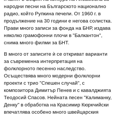
народни песни на Българското национално
радио, който Рупкина печели. От 1960 г. в
продължение на 30 години е негова солистка.
Прави много записи за фонда на БНР, издава
няколко грамофонни плочи в "Балкантон",
снима много филми за БНТ.
В много от записите ѝ се откриват варианти
за съвременна интерпретация на
фолклорното песенно наследство.
Осъществява много модерни фолклорни
проекти с трио "Спешен случай", с
композитора Димитър Пенев и с кавалджията
Теодосий Спасов. Нейната песен "Калиманку,
Денку" в обработка на Красимир Кюркчийски
впечатлява особено много швейцарския