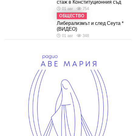
стаж в Конституционния съд
01 авг
754
ОБЩЕСТВО
Либерализмът и след Сеута *
(ВИДЕО)
01 авг
348