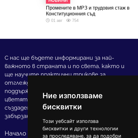
НОВИНИ
Промените в МРЗ и трудовия стаж в
Конституционния съд
01 авг
754
С нас ще бъдете информирани за най-
важното в страната и по света, както и
ще научите практични трикове за
отглеждането на детето, за
поддържането на дома и градината,
Ние използваме
цветята, интериора и, въобще, как да
бисквитки
създадете своя уютен оазис в този така
забързан свят.
Този уебсайт използва
бисквитки и други технологии
Начало
за проследяване, за да подобри