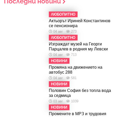
Последни новини
ЛЮБОПИТНО
Актьорът Ириней Константинов
се пенсионира
04 авг
273
ЛЮБОПИТНО
Изграждат музей на Георги
Парцалев в родния му Левски
04 авг
713
НОВИНИ
Промяна на движението на
автобус 288
04 авг
581
НОВИНИ
Половин София без топла вода
за седмица
03 авг
1039
НОВИНИ
Промените в МРЗ и трудовия