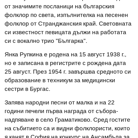
от значимите посланици на българския
фолклор по света, изпълнителка на песенен
фолклор от Странджанския край. Световната
си известност певицата дължи на работата
си с вокално трио "Българка".
Янка Рупкина е родена на 15 август 1938 г.,
но е записана в регистрите с рождена дата
25 август. През 1954 г. завършва средното си
образование в техникум за медицински
сестри в Бургас.
Запява народни песни от малка и на 22
години печели първа награда от събора-
надпяване в село Граматиково. Сред гостите
на събитието са и видни фолклористи, които
я канят в София на конкурс на Ансамбъла за