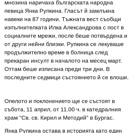
мнозина наричаха българската народна
певица Янка Рупкина. Гласът й замлъкна
навеки на 87 години. Тъжната вест съобщи
изпълнителката Илка Александрова с пост в
социалните мрежи, после беше потвърдена и
от други нейни близки. Рупкина се лекуваше
продължително време в болница след
прекаран инсулт в началото на месец март.
Оттам беше изписана преди три дни. В
последните седмици състоянието й се влоши.
Опелото и поклонението ще се състоят в
събота, 11 април, от 11.00 ч. в катедралния
храм "Св. св. Кирил и Методий" в Бургас.
Янка Рупкина остава в историята като един