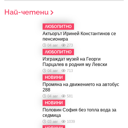
Най-четени
ЛЮБОПИТНО
Актьорът Ириней Константинов се
пенсионира
04 авг
273
ЛЮБОПИТНО
Изграждат музей на Георги
Парцалев в родния му Левски
04 авг
713
НОВИНИ
Промяна на движението на автобус
288
04 авг
581
НОВИНИ
Половин София без топла вода за
седмица
03 авг
1039