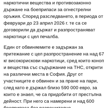
наркотични вещества и противозаконно
държане на боеприпаси за огнестрелни
оръжия. Според разследването, в периода от
февруари до 23 април 2026 г. те са се
договорили да държат и разпространяват
наркотици с цел печалба.
Един от обвиняемите е задържан за
притежание с цел разпространение на над 67
кг високорискови наркотици, сред които коноп
и вещества със съдържание на THC, открити
на различни места в София. Друг от
участниците е обвинен и за пране на пари,
след като е държал близо 590 000 евро, за
които е знаел, че са придобити от престъпна
дейност. При него са намерени и над 600
боеприпаса без разрешително.