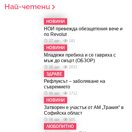
Най-четени
НОВИНИ
НОИ превежда обезщетения вече и
по Revolut
07 авг
181
НОВИНИ
Младежи пребиха и се гавриха с
мъж до смърт (ОБЗОР)
06 авг
2833
ЗДРАВЕ
Рефлуксът – заболяване на
съвремието
06 авг
1712
НОВИНИ
Затворен е участък от АМ „Тракия“ в
Софийска област
06 авг
505
ЛЮБОПИТНО