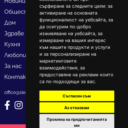
Новини
сърфиране за следните цели:
за
Общество
активиране на основната
функционалност на уебсайта
,
за
Дом
да осигурим по-добро
Здраве
изживяване на уебсайта
,
за
измерване на вашия интерес
Кухня
към нашите продукти и услуги
и за персонализиране на
Любопитно
маркетинговите
За нас
взаимодействия
,
за
предоставяне на реклами които
Контакти
са по-подходящи за вас
.
office@sledvayme.net
Съгласен съм
Аз отказвам
Промяна на предпочитанията
ми