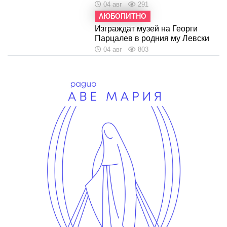
04 авг
291
ЛЮБОПИТНО
Изграждат музей на Георги
Парцалев в родния му Левски
04 авг
803