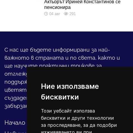
Актьорът Ириней Константинов се
пенсионира
04 авг
291
С нас ще бъдете информирани за най-
важното в страната и по света, както и
ще научите практични трикове за
отглеждането на детето, за
поддържането на дома и градината,
Ние използваме
цветята, интериора и, въобще, как да
бисквитки
създадете своя уютен оазис в този така
забързан свят.
Този уебсайт използва
бисквитки и други технологии
Начало
за проследяване, за да подобри
изживяването ви при