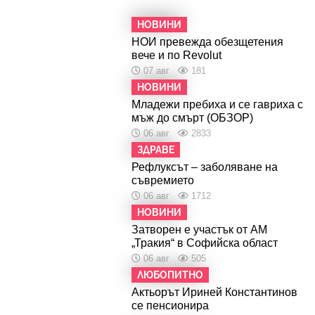
НОВИНИ
НОИ превежда обезщетения
вече и по Revolut
07 авг
181
НОВИНИ
Младежи пребиха и се гавриха с
мъж до смърт (ОБЗОР)
06 авг
2833
ЗДРАВЕ
Рефлуксът – заболяване на
съвремието
06 авг
1712
НОВИНИ
Затворен е участък от АМ
„Тракия“ в Софийска област
06 авг
505
ЛЮБОПИТНО
Актьорът Ириней Константинов
се пенсионира