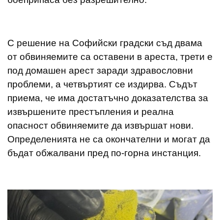
С решение на Софийски градски съд двама
от обвиняемите са оставени в ареста, трети е
под домашен арест заради здравословни
проблеми, а четвъртият се издирва. Съдът
приема, че има достатъчно доказателства за
извършените престъпления и реална
опасност обвиняемите да извършат нови.
Определенията не са окончателни и могат да
бъдат обжалвани пред по-горна инстанция.