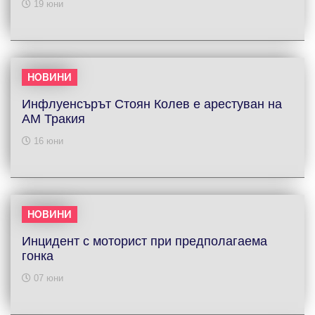
19 юни
НОВИНИ
Инфлуенсърът Стоян Колев е арестуван на
АМ Тракия
16 юни
НОВИНИ
Инцидент с моторист при предполагаема
гонка
07 юни