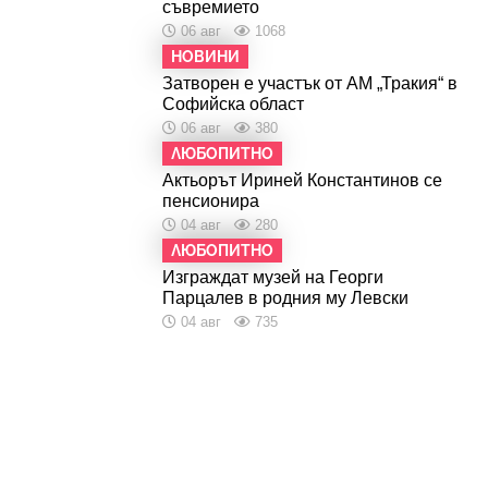
съвремието
06 авг
1068
НОВИНИ
Затворен е участък от АМ „Тракия“ в
Софийска област
06 авг
380
ЛЮБОПИТНО
Актьорът Ириней Константинов се
пенсионира
04 авг
280
ЛЮБОПИТНО
Изграждат музей на Георги
Парцалев в родния му Левски
04 авг
735