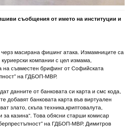
шиви съобщения от името на институции и
с черз масирана фишинг атака. Измамниците са
 куриерски компании с цел измама,
ха на съвместен брифинг от Софийската
пност” на ГДБОП-МВР.
ат данните от банковата си карта и смс кода,
те добавят банковата карта във виртуален
ват злато, скъпа техника,криптовалута,
 за казинa“. Това обясни старши комисар
иберпрестъпност” на ГДБОП-МВР. Димитров