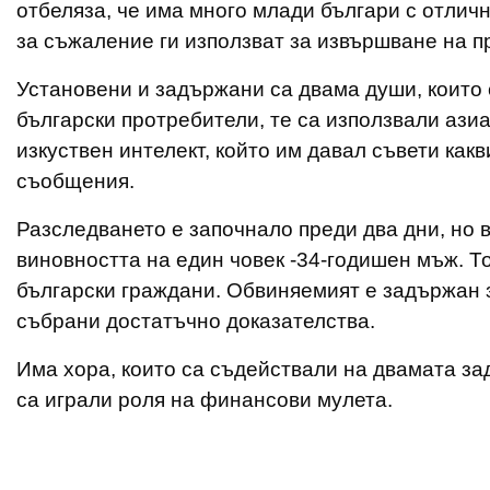
отбеляза, че има много млади българи с отлич
за съжаление ги използват за извършване на п
Установени и задържани са двама души, които
български протребители, те са използвали ази
изкуствен интелект, който им давал съвети как
съобщения.
Разследването е започнало преди два дни, но 
виновността на един човек -34-годишен мъж. Т
български граждани. Обвиняемият е задържан за
събрани достатъчно доказателства.
Има хора, които са съдействали на двамата зад
са играли роля на финансови мулета.