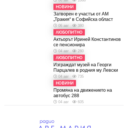
06 авг
1068
НОВИНИ
Затворен е участък от АМ
„Тракия“ в Софийска област
06 авг
380
ЛЮБОПИТНО
Актьорът Ириней Константинов
се пенсионира
04 авг
280
ЛЮБОПИТНО
Изграждат музей на Георги
Парцалев в родния му Левски
04 авг
735
НОВИНИ
Промяна на движението на
автобус 288
04 авг
605