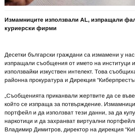
Измамниците използвали AL, изпращали фал
куриерски фирми
Десетки български граждани са измамени у на
изпращали съобщения от името на институци и
използвайки изкуствен интелект. Това съобщи
районна прокуратура и Дирекция “Киберпрестъ
„Съобщенията приканвали жертвите да се въвед
който се изпраща за потвърждение. Измамници
портфейл и да използват тези данни, за да купу
наркотици и да захранват виртуални портфейли
Владимир Димитров, директор на дирекция “К