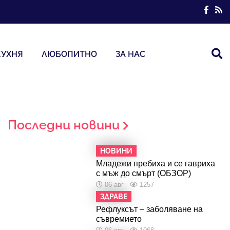
КУХНЯ
ЛЮБОПИТНО
ЗА НАС
Последни новини
НОВИНИ
Младежи пребиха и се гавриха
с мъж до смърт (ОБЗОР)
06 авг
1257
ЗДРАВЕ
Рефлуксът – заболяване на
съвремието