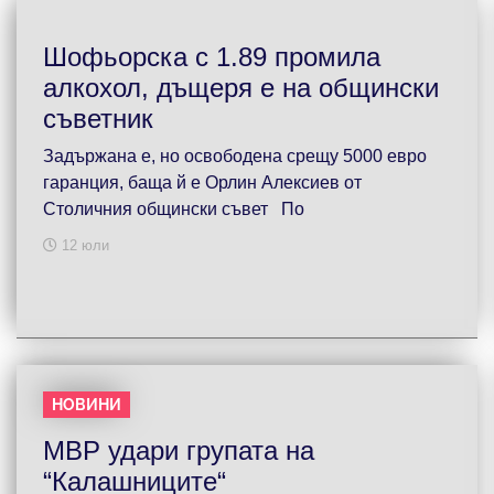
Шофьорска с 1.89 промила
алкохол, дъщеря е на общински
съветник
Задържана е, но освободена срещу 5000 евро
гаранция, баща й е Орлин Алексиев от
Столичния общински съвет По
12 юли
НОВИНИ
МВР удари групата на
“Калашниците“