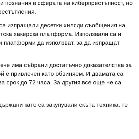
ни познания в сферата на киберпрестъпност, но
рестъпления.
 са изпращали десетки хиляди съобщения на
атска хакерска платформа. Използвали са и
ви платформи да използват, за да изпращат
вече има събрани достатъчно доказателства за
ой е привлечен като обвиняем. И двамата са
 срок до 72 часа. За другия все още не са
ържани като са закупували скъпа техника, те