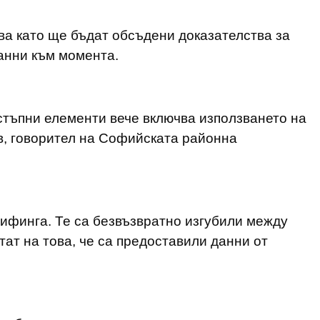
ва като ще бъдат обсъдени доказателства за
данни към момента.
стъпни елементи вече включва използването на
в, говорител на Софийската районна
рифинга. Те са безвъзвратно изгубили между
тат на това, че са предоставили данни от