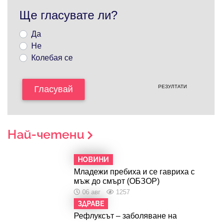
Ще гласувате ли?
Да
Не
Колебая се
РЕЗУЛТАТИ
Гласувай
Най-четени
НОВИНИ
Младежи пребиха и се гавриха с
мъж до смърт (ОБЗОР)
06 авг
1257
ЗДРАВЕ
Рефлуксът – заболяване на