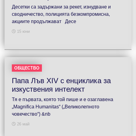
Десетки са задържани за рекет, изнудване и
сводничество, полицията безкомпромисна,
акциите продължават Десе
15 юни
ОБЩЕСТВО
Папа Лъв XIV с енциклика за
изкуствения интелект
Тя е първата, която той пише и е озаглавена
„Magnifica Humanitas“ („Великолепното
човечество“) &nb
26 май