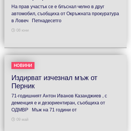
На прав участък се е блъснал челно в друг
автомобил, съобщиха от Окръжната прокуратура
в Ловеч Петнадесетго
08 юни
НОВИНИ
Издирват изчезнал мъж от
Перник
71-годишният Антон Иванов Казанджиев , с
деменция е и дезориентиран, съобщиха от
ОДМВР Мъж на 71 години от
09 май