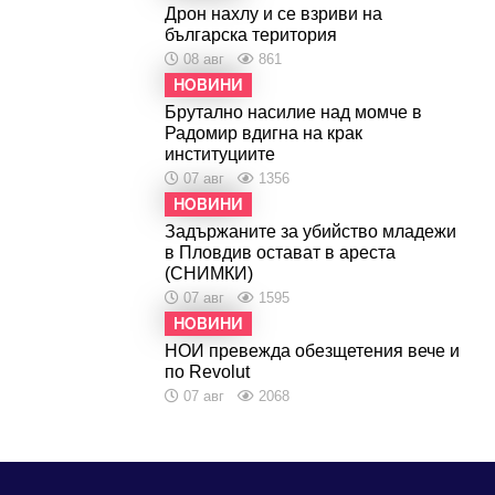
Дрон нахлу и се взриви на
българска територия
08 авг
861
НОВИНИ
Брутално насилие над момче в
Радомир вдигна на крак
институциите
07 авг
1356
НОВИНИ
Задържаните за убийство младежи
в Пловдив остават в ареста
(СНИМКИ)
07 авг
1595
НОВИНИ
НОИ превежда обезщетения вече и
по Revolut
07 авг
2068