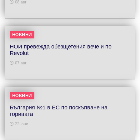
08 авг
НОВИНИ
НОИ превежда обезщетения вече и по
Revolut
07 авг
НОВИНИ
България №1 в ЕС по поскъпване на
горивата
22 юни