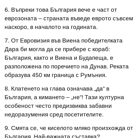
6. Въпреки това България вече е част от
еврозоната – страната въведе еврото съвсем
наскоро, в началото на годината.
7. От Евровизия във Виена победителката
Дара би могла да се прибере с кораб:
България, както и Виена и Будапеща, е
разположена по поречието на Дунав. Реката
образува 450 км граница с Румъния.
8. Клатенето на глава означава „да“ в
България, а кимането – „не“! Тази културна
особеност често предизвиква забавни
недоразумения сред посетителите.
9. Смята се, че киселото мляко произхожда от
България. Най-важната съставка?