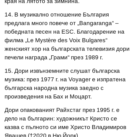
края на лятото за зимнина.
14. В музикално отношение България
предлага много повече от „Bangaranga“ –
победната песен на ESC. Благодарение на
филма „Le Mystère des Voix Bulgares“
женският хор на българската телевизия дори
печели награда „Грами“ през 1989 г.
15. Дори извънземните слушат българска
музика: през 1977 г. на Voyager е изпратена
българска народна музика заедно с
произведения на Бах и Моцарт.
Дори опакованият Райхстаг през 1995 г. е
дело на българин: художникът Кристо се
казва с пълното си име Христо Владимиров
Явашев (†2020 в Ню Йорк).