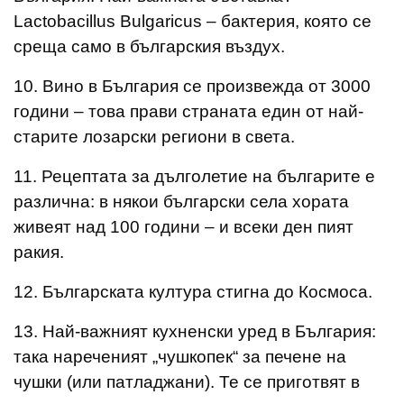
Lactobacillus Bulgaricus – бактерия, която се
среща само в българския въздух.
10. Вино в България се произвежда от 3000
години – това прави страната един от най-
старите лозарски региони в света.
11. Рецептата за дълголетие на българите е
различна: в някои български села хората
живеят над 100 години – и всеки ден пият
ракия.
12. Българската култура стигна до Космоса.
13. Най-важният кухненски уред в България:
така нареченият „чушкопек“ за печене на
чушки (или патладжани). Те се приготвят в