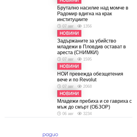
НОВИНИ
Брутално насилие над момче в
Радомир вдигна на крак
институциите
07 авг
1356
НОВИНИ
Задържаните за убийство
младежи в Пловдив остават в
ареста (СНИМКИ)
07 авг
1595
НОВИНИ
НОИ превежда обезщетения
вече и по Revolut
07 авг
2068
НОВИНИ
Младежи пребиха и се гавриха с
мъж до смърт (ОБЗОР)
06 авг
3234