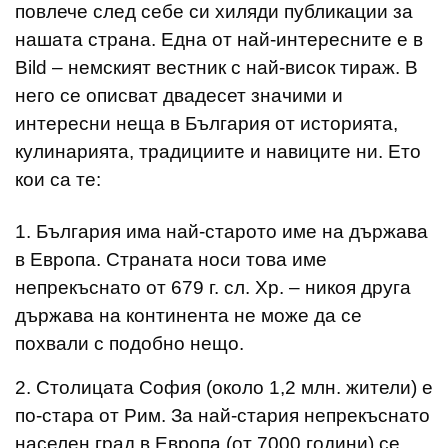
повлече след себе си хиляди публикации за
нашата страна. Една от най-интересните е в
Bild – немският вестник с най-висок тираж. В
него се описват двадесет значими и
интересни неща в България от историята,
кулинарията, традициите и навиците ни. Ето
кои са те:
1. България има най-старото име на държава
в Европа. Страната носи това име
непрекъснато от 679 г. сл. Хр. – никоя друга
държава на континента не може да се
похвали с подобно нещо.
2. Столицата София (около 1,2 млн. жители) е
по-стара от Рим. За най-стария непрекъснато
населен град в Европа (от 7000 години) се