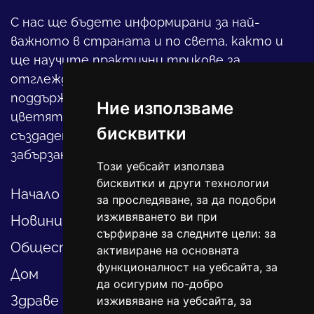
С нас ще бъдете информирани за най-
важното в страната и по света, както и
ще научите практични трикове за
отглеждането на детето, за
поддържането на дома и градината,
Ние използваме
цветята, интериора и, въобще, как да
бисквитки
създадете своя уютен оазис в този така
забързан свят.
Този уебсайт използва
бисквитки и други технологии
Начало
за проследяване, за да подобри
изживяването ви при
Новини
сърфиране за следните цели:
за
Общество
активиране на основната
функционалност на уебсайта
,
за
Дом
да осигурим по-добро
Здраве
изживяване на уебсайта
,
за