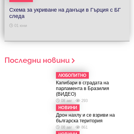
Схема за укриване на данъци в Гърция с БГ
следа
01 юни
Последни новини
ЛЮБОПИТНО
Капибари в сградата на
парламента в Бразилия
(ВИДЕО)
08 авг
293
НОВИНИ
Дрон нахлу и се взриви на
българска територия
08 авг
861