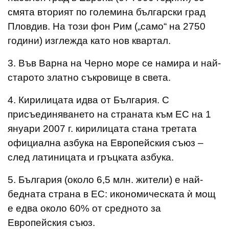
смята вторият по големина български град
Пловдив. На този фон Рим („само“ на 2750
години) изглежда като нов квартал.
3. Във Варна на Черно море се намира и най-
старото златно съкровище в света.
4. Кирилицата идва от България. С
присъединяването на страната към ЕС на 1
януари 2007 г. кирилицата стана третата
официална азбука на Европейския съюз –
след латиницата и гръцката азбука.
5. България (около 6,5 млн. жители) е най-
бедната страна в ЕС: икономическата ѝ мощ
е едва около 60% от средното за
Европейския съюз.