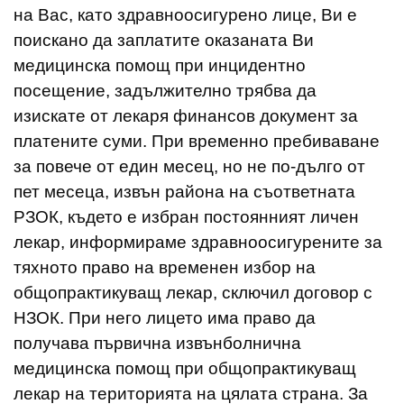
на Вас, като здравноосигурено лице, Ви е
поискано да заплатите оказаната Ви
медицинска помощ при инцидентно
посещение, задължително трябва да
изискате от лекаря финансов документ за
платените суми. При временно пребиваване
за повече от един месец, но не по-дълго от
пет месеца, извън района на съответната
РЗОК, където е избран постоянният личен
лекар, информираме здравноосигурените за
тяхното право на временен избор на
общопрактикуващ лекар, сключил договор с
НЗОК. При него лицето има право да
получава първична извънболнична
медицинска помощ при общопрактикуващ
лекар на територията на цялата страна. За