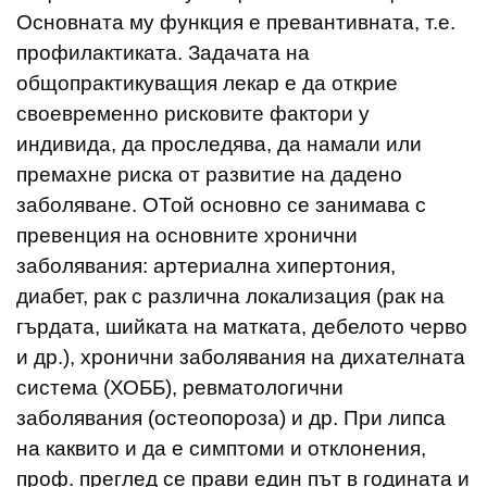
Основната му функция е превантивната, т.е.
профилактиката. Задачата на
общопрактикуващия лекар е да открие
своевременно рисковите фактори у
индивида, да проследява, да намали или
премахне риска от развитие на дадено
заболяване. ОТой основно се занимава с
превенция на основните хронични
заболявания: артериална хипертония,
диабет, рак с различна локализация (рак на
гърдата, шийката на матката, дебелото черво
и др.), хронични заболявания на дихателната
система (ХОББ), ревматологични
заболявания (остеопороза) и др. При липса
на каквито и да е симптоми и отклонения,
проф. преглед се прави един път в годината и