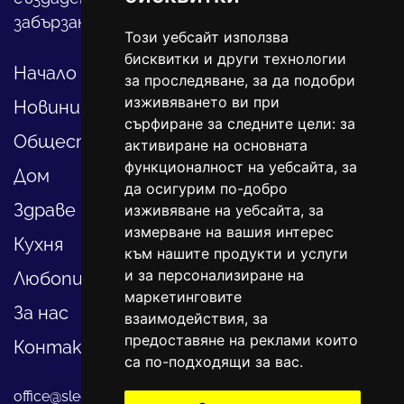
забързан свят.
Този уебсайт използва
бисквитки и други технологии
Начало
за проследяване, за да подобри
изживяването ви при
Новини
сърфиране за следните цели:
за
Общество
активиране на основната
функционалност на уебсайта
,
за
Дом
да осигурим по-добро
Здраве
изживяване на уебсайта
,
за
измерване на вашия интерес
Кухня
към нашите продукти и услуги
и за персонализиране на
Любопитно
маркетинговите
За нас
взаимодействия
,
за
предоставяне на реклами които
Контакти
са по-подходящи за вас
.
office@sledvayme.net