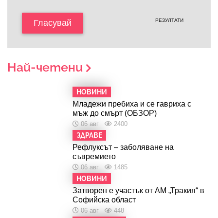
РЕЗУЛТАТИ
Гласувай
Най-четени
НОВИНИ
Младежи пребиха и се гавриха с
мъж до смърт (ОБЗОР)
06 авг
2400
ЗДРАВЕ
Рефлуксът – заболяване на
съвремието
06 авг
1485
НОВИНИ
Затворен е участък от АМ „Тракия“ в
Софийска област
06 авг
448