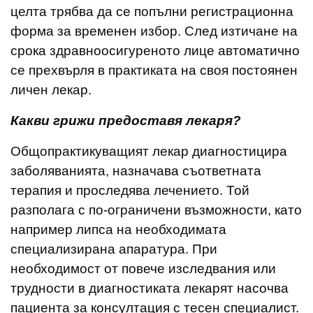
целта трябва да се попълни регистрационна
форма за временен избор. След изтичане на
срока здравноосигуреното лице автоматично
се прехвърля в практиката на своя постоянен
личен лекар.
Какви грижи предоставя лекаря?
Общопрактикуващият лекар диагностицира
заболяванията, назначава съответната
терапия и проследява лечението. Той
разполага с по-ограничени възможности, като
например липса на необходимата
специализирана апаратура. При
необходимост от повече изследвания или
трудности в диагностиката лекарят насочва
пациента за консултация с тесен специалист.