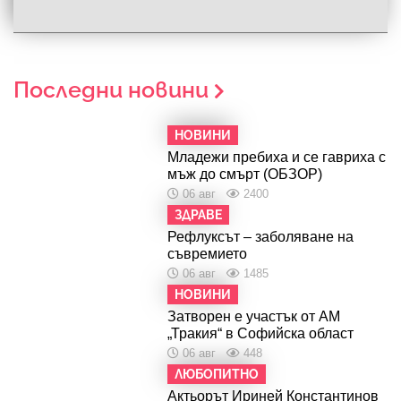
Последни новини
НОВИНИ
Младежи пребиха и се гавриха с
мъж до смърт (ОБЗОР)
06 авг
2400
ЗДРАВЕ
Рефлуксът – заболяване на
съвремието
06 авг
1485
НОВИНИ
Затворен е участък от АМ
„Тракия“ в Софийска област
06 авг
448
ЛЮБОПИТНО
Актьорът Ириней Константинов