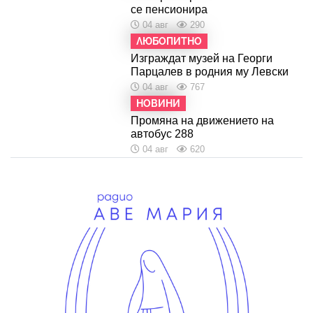
се пенсионира
04 авг
290
ЛЮБОПИТНО
Изграждат музей на Георги
Парцалев в родния му Левски
04 авг
767
НОВИНИ
Промяна на движението на
автобус 288
04 авг
620