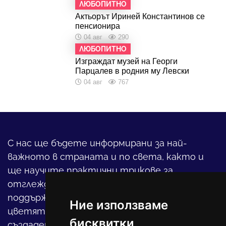
ЛЮБОПИТНО
Актьорът Ириней Константинов се
пенсионира
04 авг
290
ЛЮБОПИТНО
Изграждат музей на Георги
Парцалев в родния му Левски
04 авг
767
С нас ще бъдете информирани за най-
важното в страната и по света, както и
ще научите практични трикове за
отглеждането на детето, за
поддържането на дома и градината,
Ние използваме
цветята, интериора и, въобще, как да
бисквитки
създадете своя уютен оазис в този така