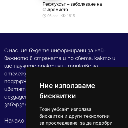
Рефлуксът – заболяване на
съвремието
06 авг
1815
С нас ще бъдете информирани за най-
важното в страната и по света, както и
ще научите практични трикове за
отглеждането на детето, за
поддържането на дома и градината,
Ние използваме
цветята, интериора и, въобще, как да
бисквитки
създадете своя уютен оазис в този така
забързан свят.
Този уебсайт използва
бисквитки и други технологии
Начало
за проследяване, за да подобри