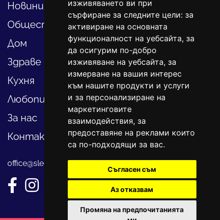
изживяването ви при
Новини
сърфиране за следните цели:
за
Общество
активиране на основната
функционалност на уебсайта
,
за
Дом
да осигурим по-добро
Здраве
изживяване на уебсайта
,
за
измерване на вашия интерес
Кухня
към нашите продукти и услуги
и за персонализиране на
Любопитно
маркетинговите
За нас
взаимодействия
,
за
предоставяне на реклами които
Контакти
са по-подходящи за вас
.
office@sledvayme.net
Съгласен съм
Аз отказвам
Промяна на предпочитанията
ми