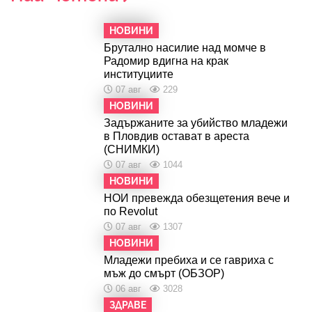
НОВИНИ
Брутално насилие над момче в
Радомир вдигна на крак
институциите
07 авг
229
НОВИНИ
Задържаните за убийство младежи
в Пловдив остават в ареста
(СНИМКИ)
07 авг
1044
НОВИНИ
НОИ превежда обезщетения вече и
по Revolut
07 авг
1307
НОВИНИ
Младежи пребиха и се гавриха с
мъж до смърт (ОБЗОР)
06 авг
3028
ЗДРАВЕ