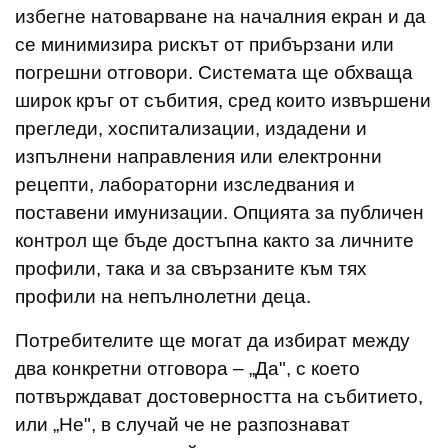
избегне натоварване на началния екран и да
се минимизира рискът от прибързани или
погрешни отговори. Системата ще обхваща
широк кръг от събития, сред които извършени
прегледи, хоспитализации, издадени и
изпълнени направления или електронни
рецепти, лабораторни изследвания и
поставени имунизации. Опцията за публичен
контрол ще бъде достъпна както за личните
профили, така и за свързаните към тях
профили на непълнолетни деца.
Потребителите ще могат да избират между
два конкретни отговора – „Да", с което
потвърждават достоверността на събитието,
или „Не", в случай че не разпознават