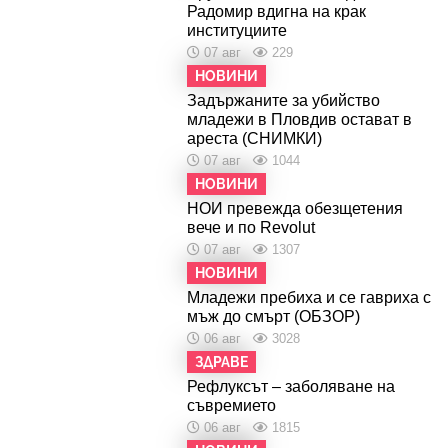
Радомир вдигна на крак
институциите
07 авг
229
НОВИНИ
Задържаните за убийство
младежи в Пловдив остават в
ареста (СНИМКИ)
07 авг
1044
НОВИНИ
НОИ превежда обезщетения
вече и по Revolut
07 авг
1307
НОВИНИ
Младежи пребиха и се гавриха с
мъж до смърт (ОБЗОР)
06 авг
3028
ЗДРАВЕ
Рефлуксът – заболяване на
съвремието
06 авг
1815