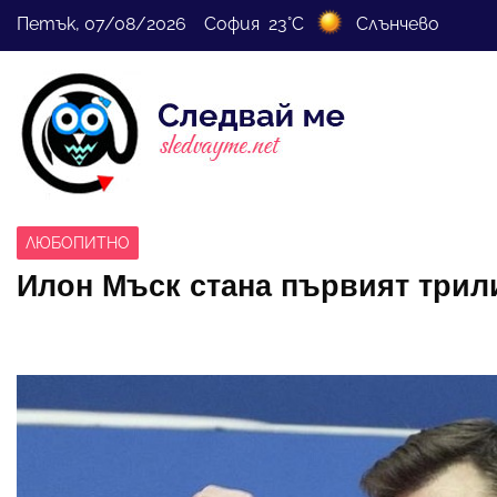
Петък, 07/08/2026 София 23°C
Слънчево
ЛЮБОПИТНО
Илон Мъск стана първият трил