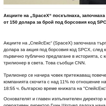
Акциите на „SpaceX“ поскъпнаха, започнаха
от 150 долара за брой под борсовия код SP
Акциите на „СпейсЕкс“ (SpaceX) започнаха тър
долара за акция под борсовия код SPCX, след 
първично публично предлагане в историята, с
трилионер в света. Това съобщи CNN.
Трилионер се начира човек притежаващ повече
компанията скочита с над 11% по отношение н
18:55 ч. българско време книжата на "СпейсЕкс
Основателят и главен изпълнителен директор 
оперативен директор Гуин Шотуел дадоха начал