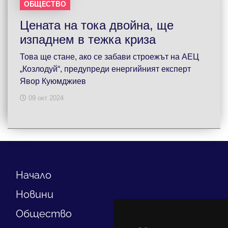
ОБЩЕСТВО
Цената на тока двойна, ще
изпаднем в тежка криза
Това ще стане, ако се забави строежът на АЕЦ
„Козлодуй“, предупреди енергийният експерт
Явор Куюмджиев
09 окт 2024
Начало
Новини
Общество