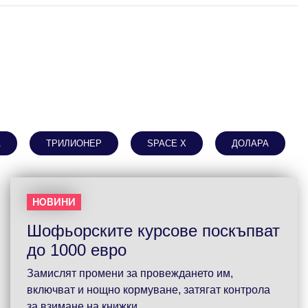
А
ТРИЛИОНЕР
SPACE X
ДОЛАРА
НОВИНИ
Шофьорските курсове поскъпват
до 1000 евро
Замислят промени за провеждането им,
включват и нощно кормуване, затягат контрола
за взимане на книжки