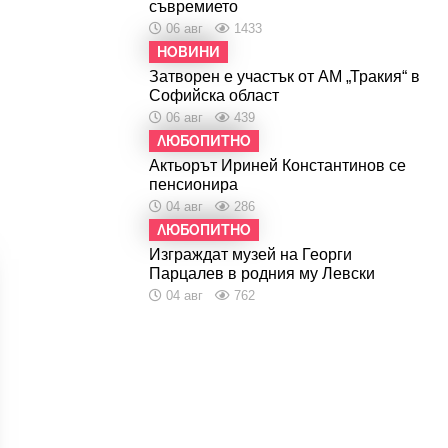
съвремието
06 авг
1433
НОВИНИ
Затворен е участък от АМ „Тракия“ в
Софийска област
06 авг
439
ЛЮБОПИТНО
Актьорът Ириней Константинов се
пенсионира
04 авг
286
ЛЮБОПИТНО
Изграждат музей на Георги
Парцалев в родния му Левски
04 авг
762