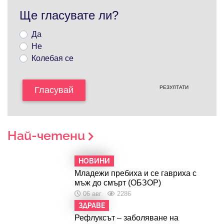
Ще гласувате ли?
Да
Не
Колебая се
РЕЗУЛТАТИ
Гласувай
Най-четени
НОВИНИ
Младежи пребиха и се гавриха с
мъж до смърт (ОБЗОР)
06 авг
2286
ЗДРАВЕ
Рефлуксът – заболяване на