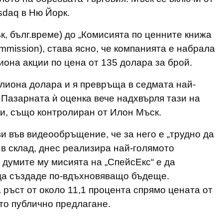
sdaq в Ню Йорк.
к, бълг.време) до „Комисията по ценните книжа
mmission), става ясно, че компанията е набрала
иона акции по цена от 135 долара за брой.
илиона долара и я превръща в седмата най-
Пазарната ѝ оценка вече надхвърля тази на
ли, също контролиран от Илон Мъск.
и във видеообръщение, че за него е „трудно да
 в склад, днес реализира най-голямото
 думите му мисията на „СпейсЕкс“ е да
 да създаде по-вдъхновяващо бъдеще.
ръст от около 11,1 процента спрямо цената от
то публично предлагане.