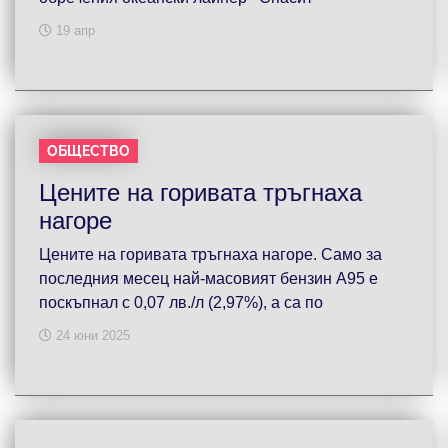
19 апр
ОБЩЕСТВО
Цените на горивата тръгнаха
нагоре
Цените на горивата тръгнаха нагоре. Само за
последния месец най-масовият бензин А95 е
поскъпнал с 0,07 лв./л (2,97%), а са по
24 юни 2025