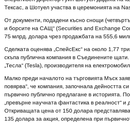
Тексас, а Шотуел участва в церемонията на Na
От документи, подадени късно снощи (четвъртъ
и борсите на САЩ“ (Securities and Exchange Co
75 млрд. долара чрез продажбата на 555,6 мил
Сделката оценява „СпейсЕкс“ на около 1,77 тр
скъпа публична компания в Съединените щати. 
„Тесла“ (Tesla), производителя на електромоби
Малко преди началото на търговията Мъск заяв
повярва“, че компания, започнала дейността си
първично публично предлагане в историята. По
„превърне научната фантастика в реалност“ и
Откриващата цена от 150 долара представлява 
135 долара за акция, определена при първично