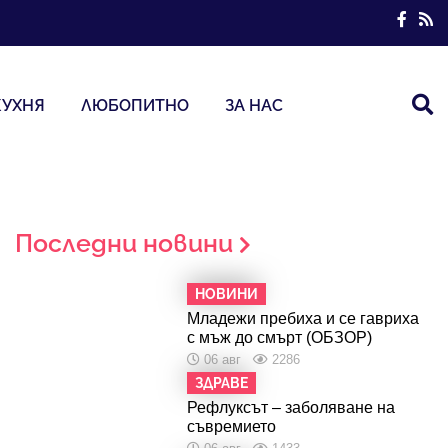
КУХНЯ
ЛЮБОПИТНО
ЗА НАС
Последни новини
НОВИНИ
Младежи пребиха и се гавриха
с мъж до смърт (ОБЗОР)
06 авг
2286
ЗДРАВЕ
Рефлуксът – заболяване на
съвремието