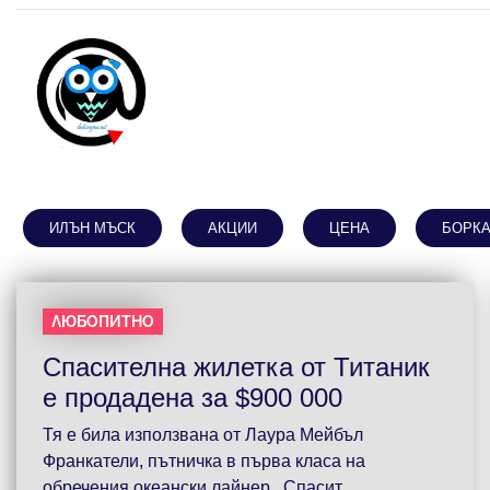
ИЛЪН МЪСК
АКЦИИ
ЦЕНА
БОРК
ЛЮБОПИТНО
Спасителна жилетка от Титаник
е продадена за $900 000
Тя е била използвана от Лаура Мейбъл
Франкатели, пътничка в първа класа на
обречения океански лайнер Спасит