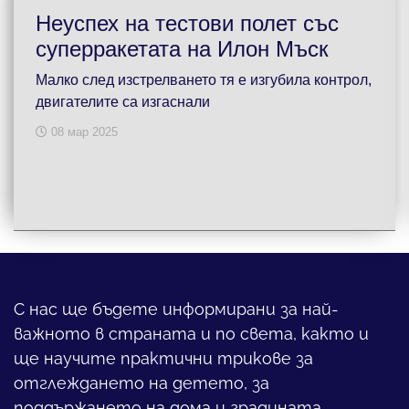
Неуспех на тестови полет със
суперракетата на Илон Мъск
Малко след изстрелването тя е изгубила контрол,
двигателите са изгаснали
08 мар 2025
С нас ще бъдете информирани за най-
важното в страната и по света, както и
ще научите практични трикове за
отглеждането на детето, за
поддържането на дома и градината,