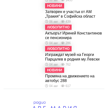
06 авг
1433
НОВИНИ
Затворен е участък от АМ
„Тракия“ в Софийска област
06 авг
439
ЛЮБОПИТНО
Актьорът Ириней Константинов
се пенсионира
04 авг
286
ЛЮБОПИТНО
Изграждат музей на Георги
Парцалев в родния му Левски
04 авг
762
НОВИНИ
Промяна на движението на
автобус 288
04 авг
617