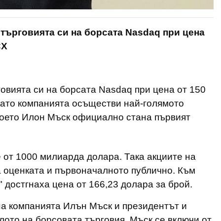
 търговията си на борсата Nasdaq при цена
CX
говията си на борсата Nasdaq при цена от 150
като компанията осъществи най-голямото
 което Илон Мъск официално стана първият
 от 1000 милиарда долара. Така акциите на
а оценката и първоначалното публично. Към
" достгнаха цена от 166,23 долара за брой.
на компанията Илън Мъск и президентът и
ото на борсовата търговия. Мъск се включи от