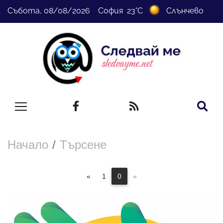
Събота, 08/08/2026 София 23°C
Слънчево
Начало
Търсене
«
1
0
»