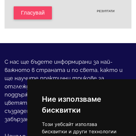
РЕЗУЛТАТИ
Гласувай
С нас ще бъдете информирани за най-
важното в страната и по света, както и
ще научите практични трикове за
отглеждането на детето, за
поддържането на дома и градината,
Ние използваме
цветята, интериора и, въобще, как да
бисквитки
създадете своя уютен оазис в този така
забързан свят.
Този уебсайт използва
бисквитки и други технологии