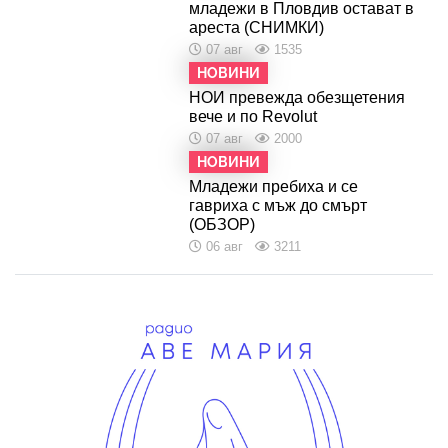
младежи в Пловдив остават в
ареста (СНИМКИ)
07 авг
1535
НОВИНИ
НОИ превежда обезщетения
вече и по Revolut
07 авг
2000
НОВИНИ
Младежи пребиха и се
гавриха с мъж до смърт
(ОБЗОР)
06 авг
3211