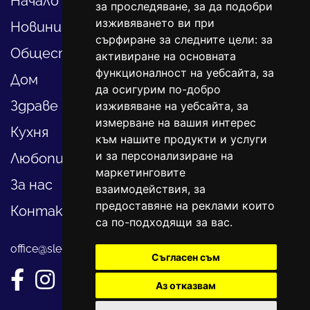
Начало
за проследяване, за да подобри
изживяването ви при
Новини
сърфиране за следните цели:
за
Общество
активиране на основната
функционалност на уебсайта
,
за
Дом
да осигурим по-добро
Здраве
изживяване на уебсайта
,
за
измерване на вашия интерес
Кухня
към нашите продукти и услуги
и за персонализиране на
Любопитно
маркетинговите
За нас
взаимодействия
,
за
предоставяне на реклами които
Контакти
са по-подходящи за вас
.
office@sledvayme.net
Съгласен съм
Аз отказвам