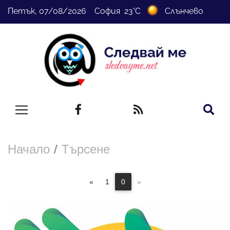
Петък, 07/08/2026 София 23°C
Слънчево
Начало
Търсене
«
1
0
»