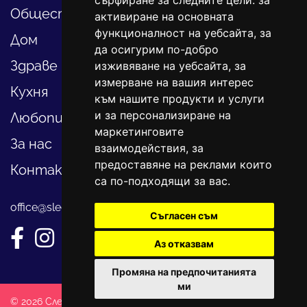
сърфиране за следните цели:
за
Общество
активиране на основната
функционалност на уебсайта
,
за
Дом
да осигурим по-добро
Здраве
изживяване на уебсайта
,
за
измерване на вашия интерес
Кухня
към нашите продукти и услуги
и за персонализиране на
Любопитно
маркетинговите
За нас
взаимодействия
,
за
предоставяне на реклами които
Контакти
са по-подходящи за вас
.
office@sledvayme.net
Съгласен съм
Аз отказвам
Промяна на предпочитанията
ми
© 2026 Следвай ме. Всички права запазени!