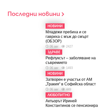
Последни новини
НОВИНИ
Младежи пребиха и се
гавриха с мъж до смърт
(ОБЗОР)
06 авг
2427
ЗДРАВЕ
Рефлуксът – заболяване на
съвремието
06 авг
1493
НОВИНИ
Затворен е участък от АМ
„Тракия“ в Софийска област
06 авг
449
ЛЮБОПИТНО
Актьорът Ириней
Константинов се пенсионира