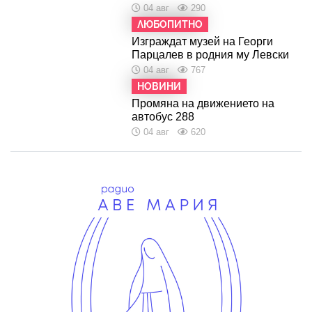
04 авг
290
ЛЮБОПИТНО
Изграждат музей на Георги
Парцалев в родния му Левски
04 авг
767
НОВИНИ
Промяна на движението на
автобус 288
04 авг
620