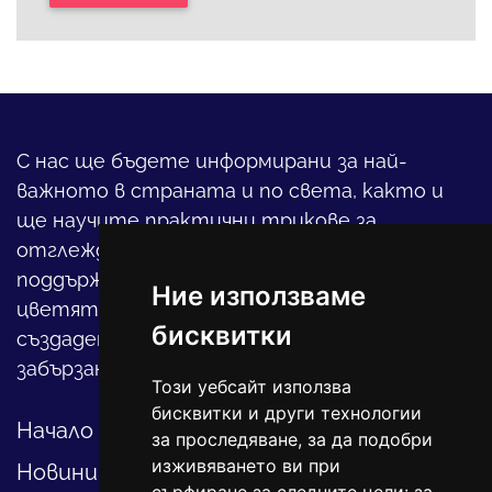
С нас ще бъдете информирани за най-
важното в страната и по света, както и
ще научите практични трикове за
отглеждането на детето, за
поддържането на дома и градината,
Ние използваме
цветята, интериора и, въобще, как да
бисквитки
създадете своя уютен оазис в този така
забързан свят.
Този уебсайт използва
бисквитки и други технологии
Начало
за проследяване, за да подобри
изживяването ви при
Новини