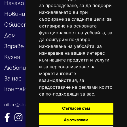
Начало
за проследяване, за да подобри
изживяването ви при
Новини
сърфиране за следните цели:
за
Общество
активиране на основната
функционалност на уебсайта
,
за
Дом
да осигурим по-добро
Здраве
изживяване на уебсайта
,
за
измерване на вашия интерес
Кухня
към нашите продукти и услуги
и за персонализиране на
Любопитно
маркетинговите
За нас
взаимодействия
,
за
предоставяне на реклами които
Контакти
са по-подходящи за вас
.
office@sledvayme.net
Съгласен съм
Аз отказвам