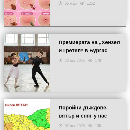
05 мар
1252
Премиерата на „Хензел
и Гретел“ в Бургас
20 окт 2025
179
Поройни дъждове,
вятър и сняг у нас
02 окт 2025
136