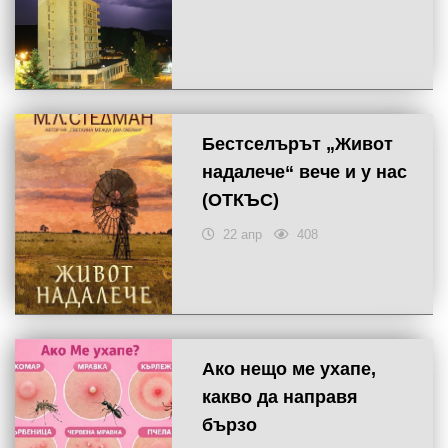
Бестселърът „Живот
надалече“ вече и у нас
(ОТКЪС)
22 апр
408
Ако нещо ме ухапе,
какво да направя
бързо