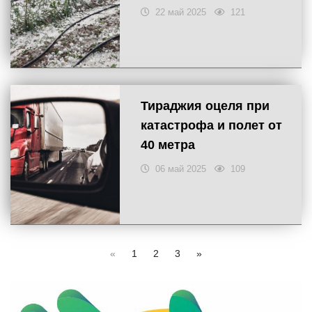
22 май 2025
121
Тираджия оцеля при
катастрофа и полет от
40 метра
06 май 2025
109
«
1
2
3
»