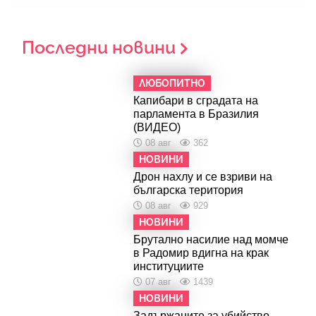
Последни новини
ЛЮБОПИТНО
Капибари в сградата на
парламента в Бразилия
(ВИДЕО)
08 авг
362
НОВИНИ
Дрон нахлу и се взриви на
българска територия
08 авг
929
НОВИНИ
Брутално насилие над момче
в Радомир вдигна на крак
институциите
07 авг
1439
НОВИНИ
Задържаните за убийство