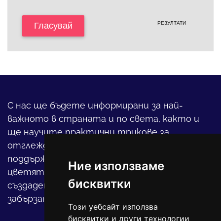
РЕЗУЛТАТИ
Гласувай
С нас ще бъдете информирани за най-
важното в страната и по света, както и
ще научите практични трикове за
отглеждането на детето, за
поддържането на дома и градината,
Ние използваме
цветята, интериора и, въобще, как да
бисквитки
създадете своя уютен оазис в този така
забързан свят.
Този уебсайт използва
бисквитки и други технологии