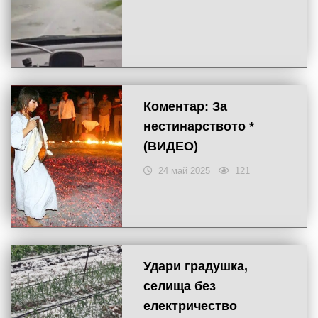
Коментар: За
нестинарството *
(ВИДЕО)
24 май 2025
121
Удари градушка,
селища без
електричество