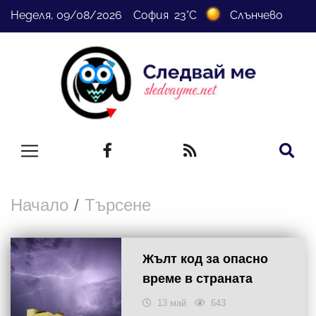
Неделя, 09/08/2026 София 23°C
Слънчево
Начало
Търсене
Жълт код за опасно
време в страната
13 май
643