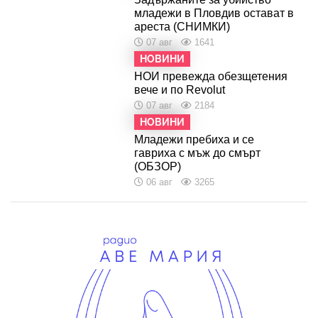
младежи в Пловдив остават в
ареста (СНИМКИ)
07 авг
1641
НОВИНИ
НОИ превежда обезщетения
вече и по Revolut
07 авг
2184
НОВИНИ
Младежи пребиха и се
гавриха с мъж до смърт
(ОБЗОР)
06 авг
3265