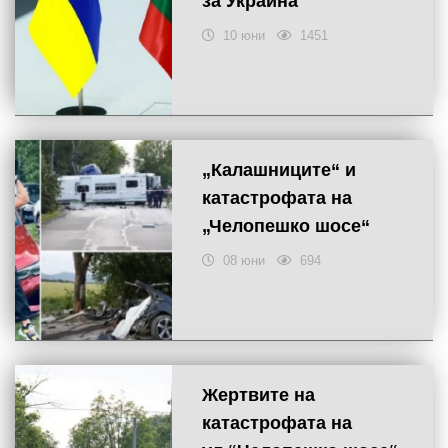
за Украйна
10 юни
1451
„Калашниците“ и
катастрофата на
„Челопешко шосе“
08 юни
694
Жертвите на
катастрофата на