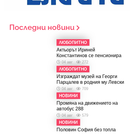
Последни новини
ЛЮБОПИТНО
Актьорът Ириней
Константинов се пенсионира
04 авг
272
ЛЮБОПИТНО
Изграждат музей на Георги
Парцалев в родния му Левски
04 авг
709
НОВИНИ
Промяна на движението на
автобус 288
04 авг
579
НОВИНИ
Половин София без топла