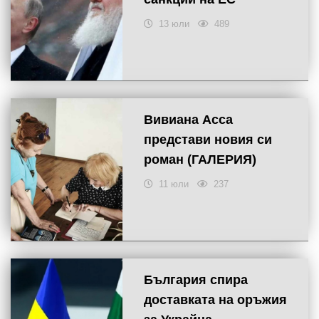
13 юли
489
Вивиана Асса
представи новия си
роман (ГАЛЕРИЯ)
11 юли
237
България спира
доставката на оръжия