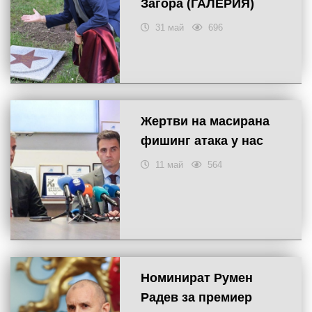
Загора (ГАЛЕРИЯ)
31 май
696
Жертви на масирана
фишинг атака у нас
11 май
564
Номинират Румен
Радев за премиер