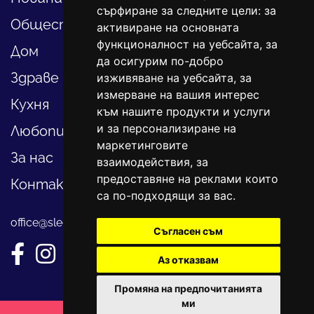
сърфиране за следните цели:
за
Общество
активиране на основната
функционалност на уебсайта
,
за
Дом
да осигурим по-добро
Здраве
изживяване на уебсайта
,
за
измерване на вашия интерес
Кухня
към нашите продукти и услуги
и за персонализиране на
Любопитно
маркетинговите
За нас
взаимодействия
,
за
предоставяне на реклами които
Контакти
са по-подходящи за вас
.
office@sledvayme.net
Съгласен съм
Аз отказвам
Промяна на предпочитанията
ми