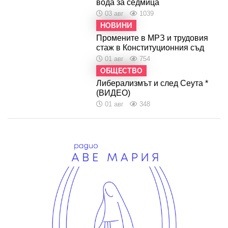
вода за седмица
03 авг
1039
НОВИНИ
Промените в МРЗ и трудовия
стаж в Конституционния съд
01 авг
754
ОБЩЕСТВО
Либерализмът и след Сеута *
(ВИДЕО)
01 авг
348