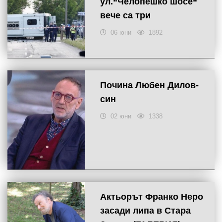
ул.“Челопешко шосе“
вече са три
06 юни
1892
Почина Любен Дилов-
син
02 юни
1338
Актьорът Франко Неро
засади липа в Стара