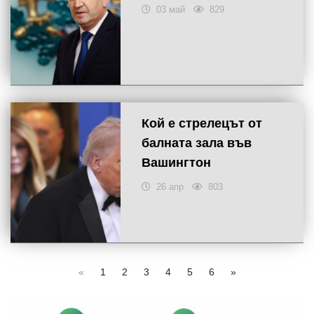
03 май
829
Кой е стрелецът от
балната зала във
Вашингтон
26 апр
803
«
1
2
3
4
5
6
»