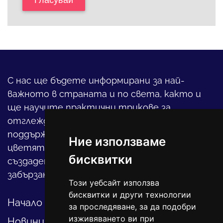
Гласувай
С нас ще бъдете информирани за най-
важното в страната и по света, както и
ще научите практични трикове за
отглеждането на детето, за
поддържането на дома и градината,
Ние използваме
цветята, интериора и, въобще, как да
бисквитки
създадете своя уютен оазис в този така
забързан свят.
Този уебсайт използва
бисквитки и други технологии
Начало
за проследяване, за да подобри
изживяването ви при
Новини