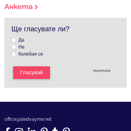
Анкета
Ще гласувате ли?
Да
Не
Колебая се
РЕЗУЛТАТИ
Гласувай
office@sledvayme.net