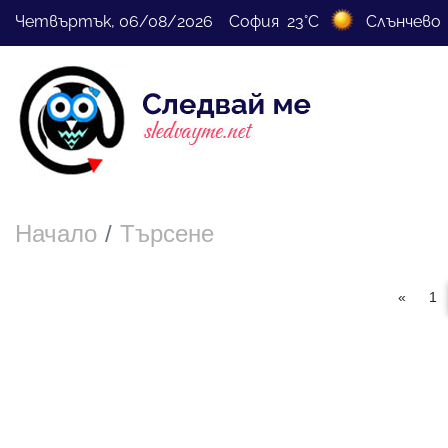
Четвъртък, 06/08/2026 София 23°C
Слънчево
Начало
Търсене
«
1