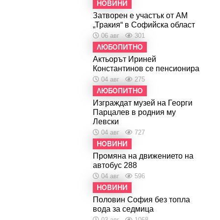
НОВИНИ
Затворен е участък от АМ
„Тракия“ в Софийска област
06 авг
301
ЛЮБОПИТНО
Актьорът Ириней
Константинов се пенсионира
04 авг
275
ЛЮБОПИТНО
Изграждат музей на Георги
Парцалев в родния му
Левски
04 авг
727
НОВИНИ
Промяна на движението на
автобус 288
04 авг
596
НОВИНИ
Половин София без топла
вода за седмица
03 авг
1068