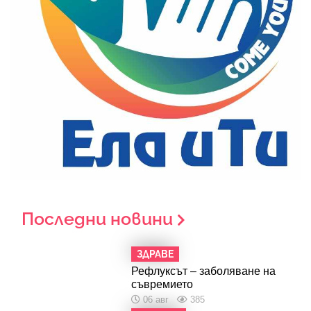
Последни новини
ЗДРАВЕ
Рефлуксът – заболяване на
съвремието
06 авг
385