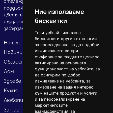
отглеждането на детето, за
поддържането на дома и градината,
Ние използваме
цветята, интериора и, въобще, как да
бисквитки
създадете своя уютен оазис в този така
забързан свят.
Този уебсайт използва
бисквитки и други технологии
Начало
за проследяване, за да подобри
изживяването ви при
Новини
сърфиране за следните цели:
за
Общество
активиране на основната
функционалност на уебсайта
,
за
Дом
да осигурим по-добро
Здраве
изживяване на уебсайта
,
за
измерване на вашия интерес
Кухня
към нашите продукти и услуги
и за персонализиране на
Любопитно
маркетинговите
За нас
взаимодействия
,
за