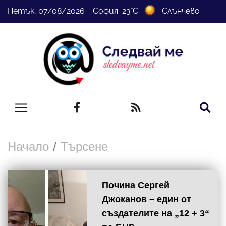
Петък, 07/08/2026 София 23°C
Слънчево
Начало
Търсене
Почина Сергей
Джоканов – един от
създателите на „12 + 3“