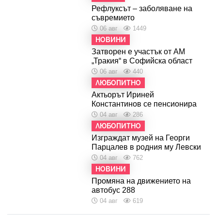
Рефлуксът – заболяване на
съвремието
06 авг
1449
НОВИНИ
Затворен е участък от АМ
„Тракия“ в Софийска област
06 авг
440
ЛЮБОПИТНО
Актьорът Ириней
Константинов се пенсионира
04 авг
286
ЛЮБОПИТНО
Изграждат музей на Георги
Парцалев в родния му Левски
04 авг
762
НОВИНИ
Промяна на движението на
автобус 288
04 авг
619