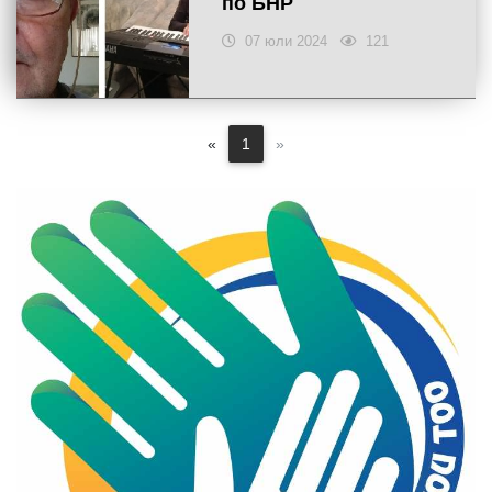
по БНР
07 юли 2024
121
«
1
»