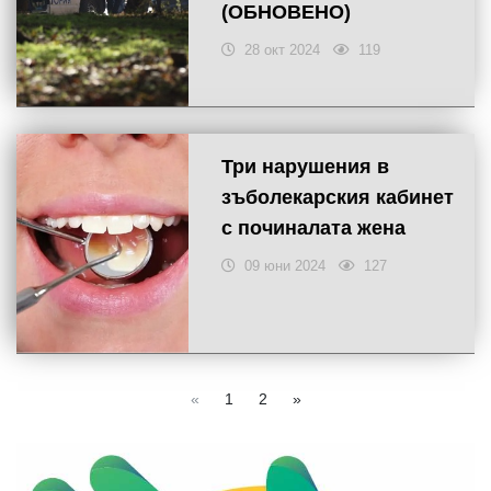
(ОБНОВЕНО)
28 окт 2024
119
Три нарушения в
зъболекарския кабинет
с починалата жена
09 юни 2024
127
«
1
2
»