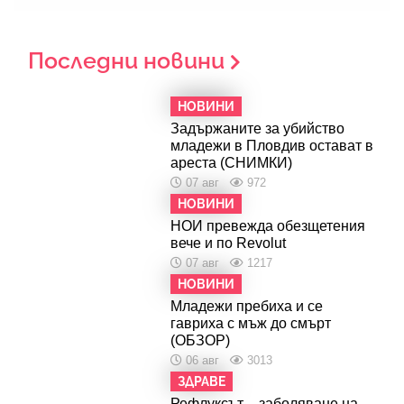
Последни новини
НОВИНИ
Задържаните за убийство
младежи в Пловдив остават в
ареста (СНИМКИ)
07 авг
972
НОВИНИ
НОИ превежда обезщетения
вече и по Revolut
07 авг
1217
НОВИНИ
Младежи пребиха и се
гавриха с мъж до смърт
(ОБЗОР)
06 авг
3013
ЗДРАВЕ
Рефлуксът – заболяване на