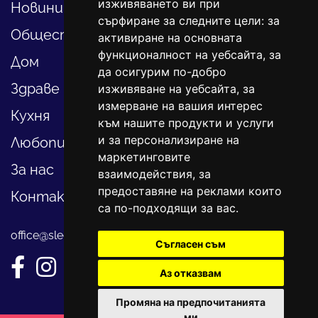
изживяването ви при
Новини
сърфиране за следните цели:
за
Общество
активиране на основната
функционалност на уебсайта
,
за
Дом
да осигурим по-добро
Здраве
изживяване на уебсайта
,
за
измерване на вашия интерес
Кухня
към нашите продукти и услуги
и за персонализиране на
Любопитно
маркетинговите
За нас
взаимодействия
,
за
предоставяне на реклами които
Контакти
са по-подходящи за вас
.
office@sledvayme.net
Съгласен съм
Аз отказвам
Промяна на предпочитанията
ми