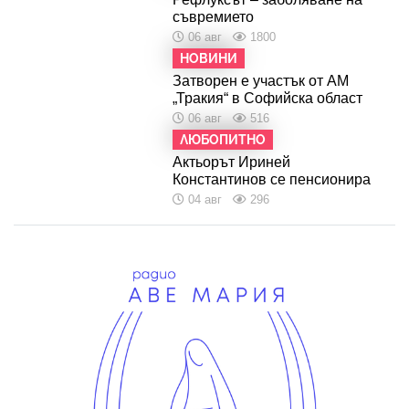
съвремието
06 авг
1800
НОВИНИ
Затворен е участък от АМ
„Тракия“ в Софийска област
06 авг
516
ЛЮБОПИТНО
Актьорът Ириней
Константинов се пенсионира
04 авг
296