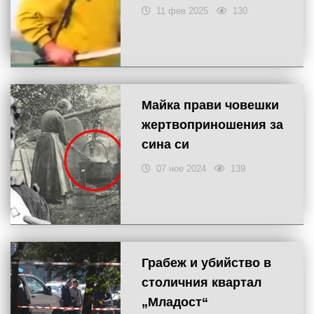
11 фев 2025
130
Майка прави човешки
жертвоприношения за
сина си
07 ное 2024
139
Грабеж и убийство в
столичния квартал
„Младост“