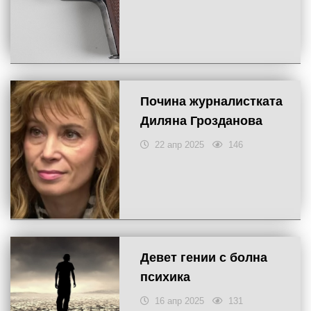
Почина журналистката
Диляна Грозданова
22 апр 2025
146
Девет гении с болна
психика
16 апр 2025
131