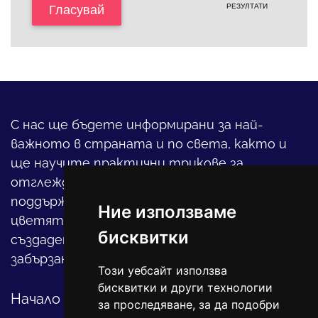
РЕЗУЛТАТИ
Гласувай
С нас ще бъдете информирани за най-
важното в страната и по света, както и
ще научите практични трикове за
отглеждането на детето, за
поддържането на дома и градината,
Ние използваме
цветята, интериора и, въобще, как да
бисквитки
създадете своя уютен оазис в този така
забързан свят.
Този уебсайт използва
бисквитки и други технологии
Начало
за проследяване, за да подобри