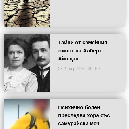
Тайни от семейния
живот на Алберт
Айнщан
11 апр 2025
108
Психично болен
преследва хора със
самурайски меч