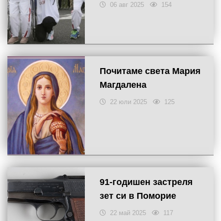
06 авг 2025
154
Почитаме света Мария
Магдалена
22 юли 2025
125
91-годишен застреля
зет си в Поморие
22 май 2025
117