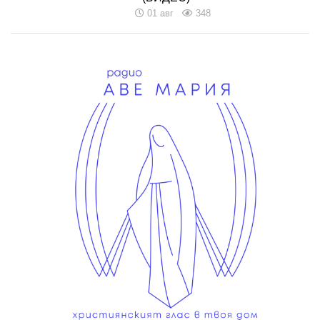
01 авг
348