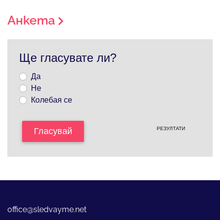
Анкета
Ще гласувате ли?
Да
Не
Колебая се
РЕЗУЛТАТИ
Гласувай
office@sledvayme.net