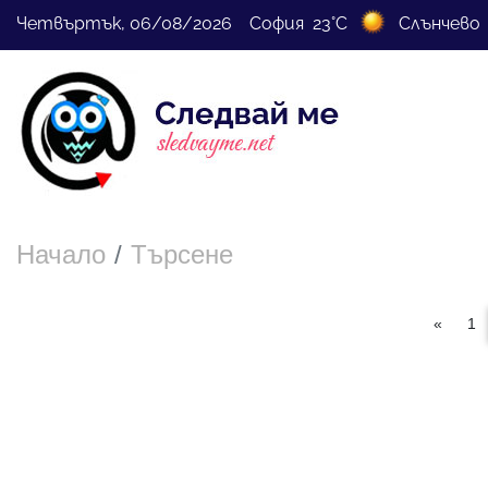
Четвъртък, 06/08/2026 София 23°C
Слънчево
Начало
Търсене
«
1