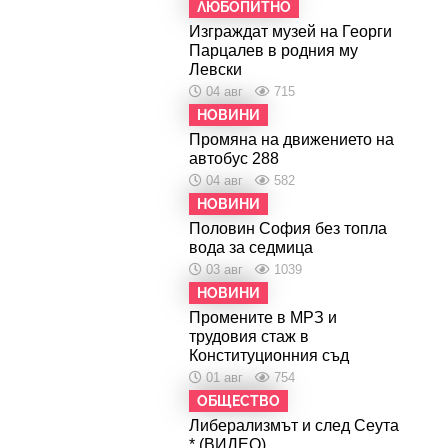
ЛЮБОПИТНО
Изграждат музей на Георги
Парцалев в родния му
Левски
04 авг
715
НОВИНИ
Промяна на движението на
автобус 288
04 авг
582
НОВИНИ
Половин София без топла
вода за седмица
03 авг
1039
НОВИНИ
Промените в МРЗ и
трудовия стаж в
Конституционния съд
01 авг
754
ОБЩЕСТВО
Либерализмът и след Сеута
* (ВИДЕО)