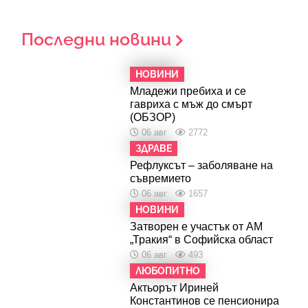
Последни новини
НОВИНИ
Младежи пребиха и се
гавриха с мъж до смърт
(ОБЗОР)
06 авг
2772
ЗДРАВЕ
Рефлуксът – заболяване на
съвремието
06 авг
1657
НОВИНИ
Затворен е участък от АМ
„Тракия“ в Софийска област
06 авг
493
ЛЮБОПИТНО
Актьорът Ириней
Константинов се пенсионира