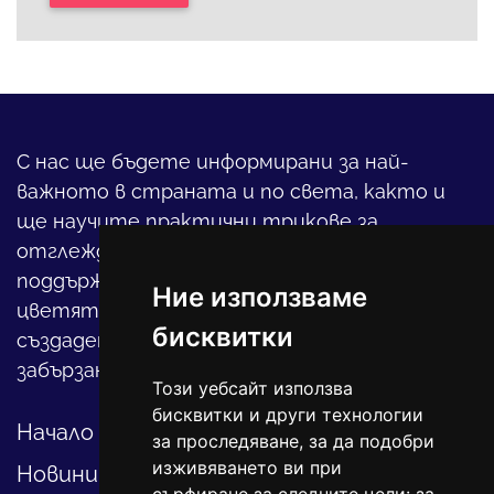
С нас ще бъдете информирани за най-
важното в страната и по света, както и
ще научите практични трикове за
отглеждането на детето, за
поддържането на дома и градината,
Ние използваме
цветята, интериора и, въобще, как да
бисквитки
създадете своя уютен оазис в този така
забързан свят.
Този уебсайт използва
бисквитки и други технологии
Начало
за проследяване, за да подобри
изживяването ви при
Новини