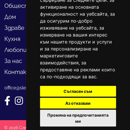
сърфиране за следните цели:
за
Общество
активиране на основната
функционалност на уебсайта
,
за
Дом
да осигурим по-добро
Здраве
изживяване на уебсайта
,
за
измерване на вашия интерес
Кухня
към нашите продукти и услуги
и за персонализиране на
Любопитно
маркетинговите
За нас
взаимодействия
,
за
предоставяне на реклами които
Контакти
са по-подходящи за вас
.
office@sledvayme.net
Съгласен съм
Аз отказвам
Промяна на предпочитанията
ми
© 2026 Следвай ме. Всички права запазени!