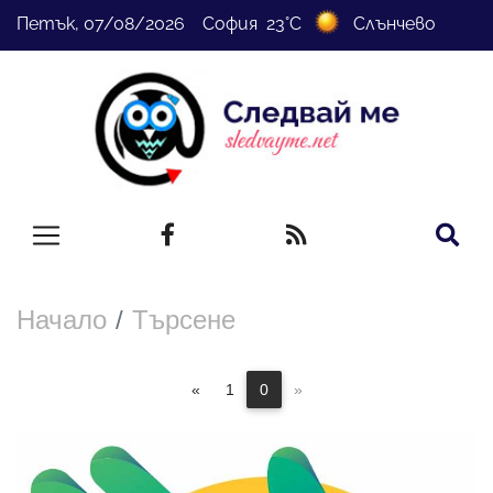
Петък, 07/08/2026 София 23°C
Слънчево
Начало
Търсене
«
1
0
»