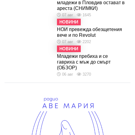
младежи в Пловдив остават в
ареста (СНИМКИ)
07 авг
1645
НОВИНИ
НОИ превежда обезщетения
вече и по Revolut
07 авг
2202
НОВИНИ
Младежи пребиха и се
гавриха с мъж до смърт
(ОБЗОР)
06 авг
3270