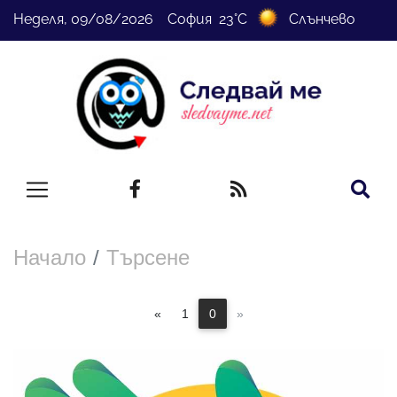
Неделя, 09/08/2026 София 23°C
Слънчево
Начало
Търсене
«
1
0
»