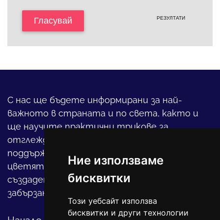
РЕЗУЛТАТИ
Гласувай
С нас ще бъдете информирани за най-
важното в страната и по света, както и
ще научите практични трикове за
отглеждането на детето, за
поддържането на дома и градината,
Ние използваме
цветята, интериора и, въобще, как да
бисквитки
създадете своя уютен оазис в този така
забързан свят.
Този уебсайт използва
бисквитки и други технологии