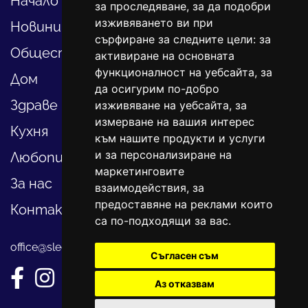
Начало
за проследяване, за да подобри
изживяването ви при
Новини
сърфиране за следните цели:
за
Общество
активиране на основната
функционалност на уебсайта
,
за
Дом
да осигурим по-добро
Здраве
изживяване на уебсайта
,
за
измерване на вашия интерес
Кухня
към нашите продукти и услуги
и за персонализиране на
Любопитно
маркетинговите
За нас
взаимодействия
,
за
предоставяне на реклами които
Контакти
са по-подходящи за вас
.
office@sledvayme.net
Съгласен съм
Аз отказвам