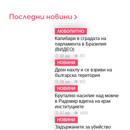
Последни новини
ЛЮБОПИТНО
Капибари в сградата на
парламента в Бразилия
(ВИДЕО)
08 авг
367
НОВИНИ
Дрон нахлу и се взриви на
българска територия
08 авг
932
НОВИНИ
Брутално насилие над момче
в Радомир вдигна на крак
институциите
07 авг
1459
НОВИНИ
Задържаните за убийство