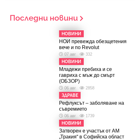
Последни новини
НОВИНИ
НОИ превежда обезщетения
вече и по Revolut
07 авг
332
НОВИНИ
Младежи пребиха и се
гавриха с мъж до смърт
(ОБЗОР)
06 авг
2858
ЗДРАВЕ
Рефлуксът – заболяване на
съвремието
06 авг
1739
НОВИНИ
Затворен е участък от АМ
„Тракия“ в Софийска област