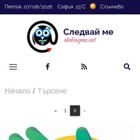
Петък, 07/08/2026 София 23°C
Слънчево
Начало
Търсене
«
1
0
»