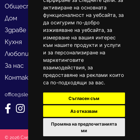
сърфиране за следните цели:
за
Общество
активиране на основната
функционалност на уебсайта
,
за
Дом
да осигурим по-добро
Здраве
изживяване на уебсайта
,
за
измерване на вашия интерес
Кухня
към нашите продукти и услуги
и за персонализиране на
Любопитно
маркетинговите
За нас
взаимодействия
,
за
предоставяне на реклами които
Контакти
са по-подходящи за вас
.
office@sledvayme.net
Съгласен съм
Аз отказвам
Промяна на предпочитанията
ми
© 2026 Следвай ме. Всички права запазени!