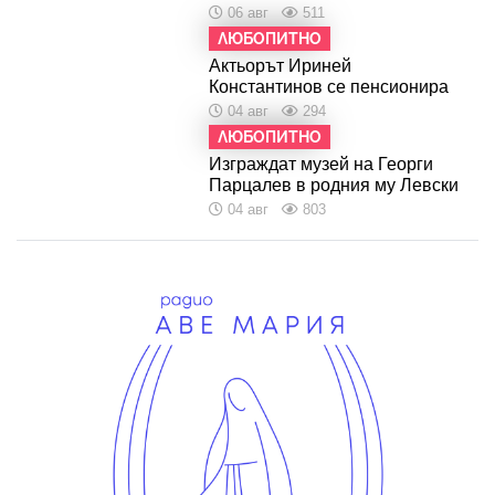
06 авг
511
ЛЮБОПИТНО
Актьорът Ириней
Константинов се пенсионира
04 авг
294
ЛЮБОПИТНО
Изграждат музей на Георги
Парцалев в родния му Левски
04 авг
803