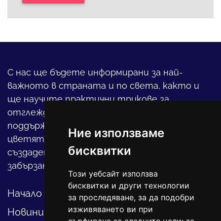
С нас ще бъдете информирани за най-
важното в страната и по света, както и
ще научите практични трикове за
отглеждането на детето, за
поддържането на дома и градината,
Ние използваме
цветята, интериора и, въобще, как да
бисквитки
създадете своя уютен оазис в този така
забързан свят.
Този уебсайт използва
бисквитки и други технологии
Начало
за проследяване, за да подобри
изживяването ви при
Новини