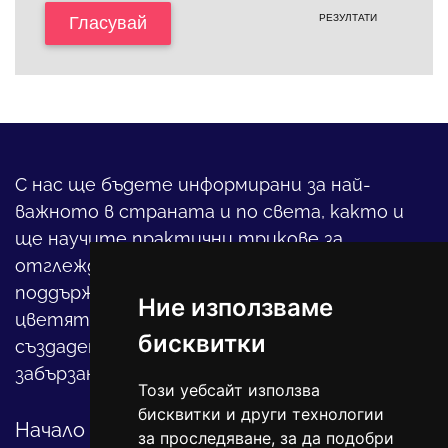
РЕЗУЛТАТИ
Гласувай
С нас ще бъдете информирани за най-
важното в страната и по света, както и
ще научите практични трикове за
отглеждането на детето, за
поддържането на дома и градината,
Ние използваме
цветята, интериора и, въобще, как да
бисквитки
създадете своя уютен оазис в този така
забързан свят.
Този уебсайт използва
бисквитки и други технологии
Начало
за проследяване, за да подобри