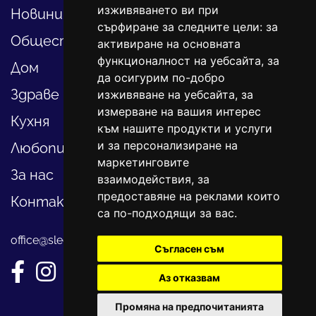
изживяването ви при
Новини
сърфиране за следните цели:
за
Общество
активиране на основната
функционалност на уебсайта
,
за
Дом
да осигурим по-добро
Здраве
изживяване на уебсайта
,
за
измерване на вашия интерес
Кухня
към нашите продукти и услуги
и за персонализиране на
Любопитно
маркетинговите
За нас
взаимодействия
,
за
предоставяне на реклами които
Контакти
са по-подходящи за вас
.
office@sledvayme.net
Съгласен съм
Аз отказвам
Промяна на предпочитанията