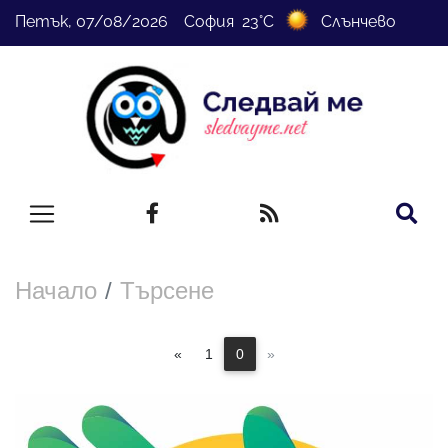
Петък, 07/08/2026 София 23°C
Слънчево
Начало
Търсене
«
1
0
»