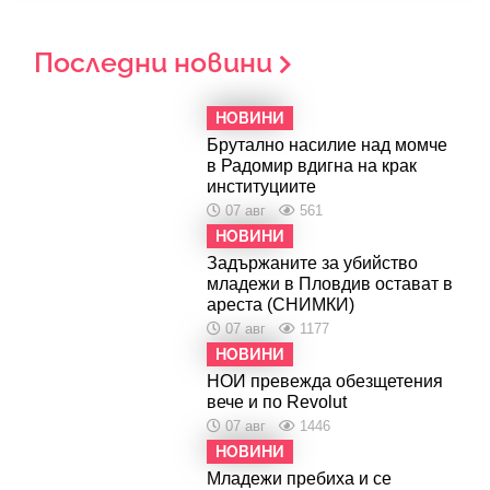
Последни новини
НОВИНИ
Брутално насилие над момче
в Радомир вдигна на крак
институциите
07 авг
561
НОВИНИ
Задържаните за убийство
младежи в Пловдив остават в
ареста (СНИМКИ)
07 авг
1177
НОВИНИ
НОИ превежда обезщетения
вече и по Revolut
07 авг
1446
НОВИНИ
Младежи пребиха и се