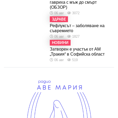
гавриха с мъж до смърт
(ОБЗОР)
06 авг
3072
ЗДРАВЕ
Рефлуксът – заболяване на
съвремието
06 авг
1827
НОВИНИ
Затворен е участък от АМ
„Тракия“ в Софийска област
06 авг
519