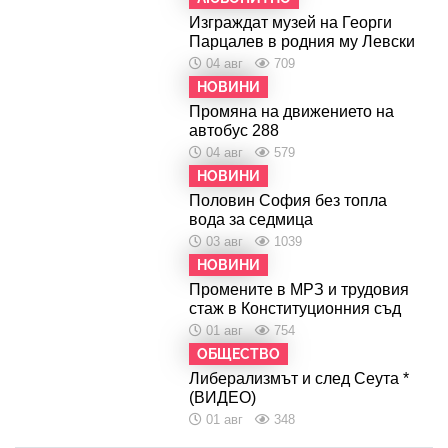
Изграждат музей на Георги
Парцалев в родния му Левски
04 авг
709
НОВИНИ
Промяна на движението на
автобус 288
04 авг
579
НОВИНИ
Половин София без топла
вода за седмица
03 авг
1039
НОВИНИ
Промените в МРЗ и трудовия
стаж в Конституционния съд
01 авг
754
ОБЩЕСТВО
Либерализмът и след Сеута *
(ВИДЕО)
01 авг
348