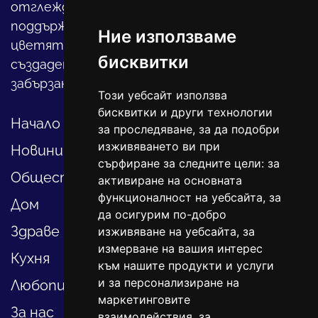
отглеждането на детето, за
поддържането на дома и градината,
Ние използваме
цветята, интериора и, въобще, как да
бисквитки
създадете своя уютен оазис в този така
забързан свят.
Този уебсайт използва
бисквитки и други технологии
Начало
за проследяване, за да подобри
изживяването ви при
Новини
сърфиране за следните цели:
за
Общество
активиране на основната
функционалност на уебсайта
,
за
Дом
да осигурим по-добро
Здраве
изживяване на уебсайта
,
за
измерване на вашия интерес
Кухня
към нашите продукти и услуги
и за персонализиране на
Любопитно
маркетинговите
За нас
взаимодействия
,
за