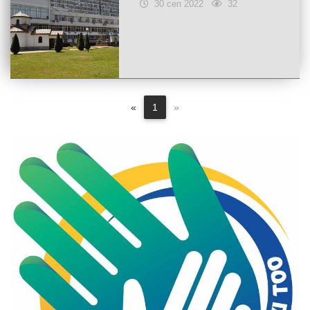
30 сеп 2022
32
«
1
»