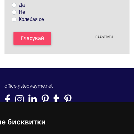
Да
Не
Колебая се
РЕЗУЛТАТИ
Гласувай
office@sledvayme.net
ме бисквитки