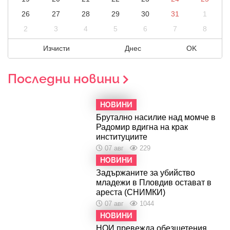
26
27
28
29
30
31
1
2
3
4
5
6
7
8
Изчисти
Днес
OK
Последни новини
НОВИНИ
Брутално насилие над момче в
Радомир вдигна на крак
институциите
07 авг
229
НОВИНИ
Задържаните за убийство
младежи в Пловдив остават в
ареста (СНИМКИ)
07 авг
1044
НОВИНИ
НОИ превежда обезщетения