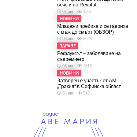
вече и по Revolut
07 авг
1307
НОВИНИ
Младежи пребиха и се гавриха
с мъж до смърт (ОБЗОР)
06 авг
3028
ЗДРАВЕ
Рефлуксът – заболяване на
съвремието
06 авг
1815
НОВИНИ
Затворен е участък от АМ
„Тракия“ в Софийска област
06 авг
518