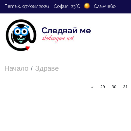
Петък, 07/08/2026 София 23°C
Слънчево
Начало
Здраве
«
29
30
31