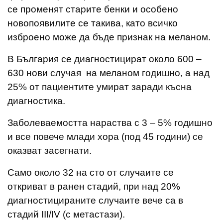
се променят старите бенки и особено
новопоявилите се такива, като всичко
изброено може да бъде признак на меланом.
В България се диагностицират около 600 –
630 нови случая на меланом годишно, а над
25% от пациентите умират заради късна
диагностика.
Заболеваемостта нараства с 3 – 5% годишно
и все повече млади хора (под 45 години) се
оказват засегнати.
Само около 32 на сто от случаите се
откриват в ранен стадий, при над 20%
диагностицираните случаите вече са в
стадий III/IV (с метастази).