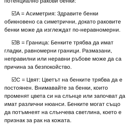
потенциално ракови бенки:
☑️A = Асиметрия: Здравите бенки
обикновено са симетрични, докато раковите
бенки може да изглеждат по-неравномерни.
☑️B = Граница: Бенките трябва да имат
гладки, равномерни граници. Размазани,
неправилни или неравни ръбове може да са
причина за безпокойство.
☑️C = Цвят: Цветът на бенките трябва да е
постоянен. Внимавайте за бенки, които
променят цвета си на слънце или започват да
имат различни нюанси. Бенките могат също
да потъмнеят на слънчева светлина, което е
признак за рак на кожата.