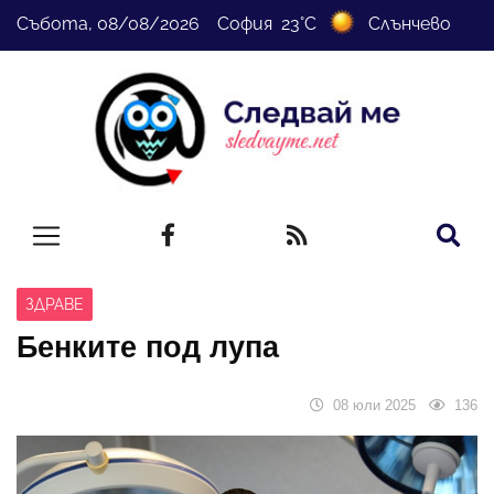
Събота, 08/08/2026 София 23°C
Слънчево
ЗДРАВЕ
Бенките под лупа
08 юли 2025
136