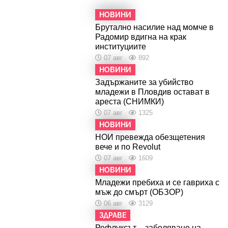
НОВИНИ
Брутално насилие над момче в
Радомир вдигна на крак
институциите
07 авг
892
НОВИНИ
Задържаните за убийство
младежи в Пловдив остават в
ареста (СНИМКИ)
07 авг
1325
НОВИНИ
НОИ превежда обезщетения
вече и по Revolut
07 авг
1609
НОВИНИ
Младежи пребиха и се гавриха с
мъж до смърт (ОБЗОР)
06 авг
3129
ЗДРАВЕ
Рефлуксът – заболяване на