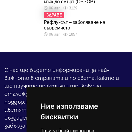
мъж до смърт (ОБЗОР)
06 авг
3129
ЗДРАВЕ
Рефлуксът – заболяване на
съвремието
06 авг
1857
С нас ще бъдете информирани за най-
важното в страната и по света, както и
ще научите практични трикове за
отглеждането на детето, за
поддържането на дома и градината,
Ние използваме
цветята, интериора и, въобще, как да
бисквитки
създадете своя уютен оазис в този така
забързан свят.
Този уебсайт използва