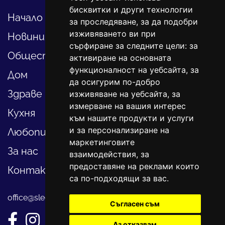
бисквитки и други технологии
Начало
за проследяване, за да подобри
изживяването ви при
Новини
сърфиране за следните цели:
за
Общество
активиране на основната
функционалност на уебсайта
,
за
Дом
да осигурим по-добро
Здраве
изживяване на уебсайта
,
за
измерване на вашия интерес
Кухня
към нашите продукти и услуги
и за персонализиране на
Любопитно
маркетинговите
За нас
взаимодействия
,
за
предоставяне на реклами които
Контакти
са по-подходящи за вас
.
office@sledvayme.net
Съгласен съм
Аз отказвам