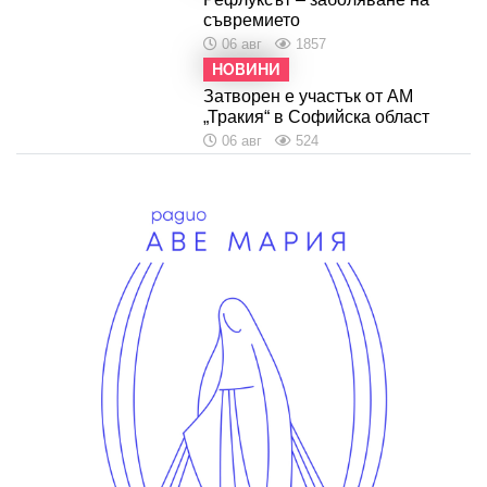
съвремието
06 авг
1857
НОВИНИ
Затворен е участък от АМ
„Тракия“ в Софийска област
06 авг
524