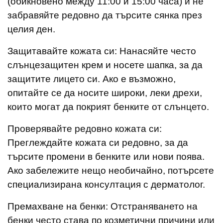
(обикновено между 11:00 и 15:00 часа) и не
забравяйте редовно да търсите сянка през
целия ден.
Защитавайте кожата си: Нанасяйте често
слънцезащитен крем и носете шапка, за да
защитите лицето си. Ако е възможно,
опитайте се да носите широки, леки дрехи,
които могат да покрият бенките от слънцето.
Проверявайте редовно кожата си:
Преглеждайте кожата си редовно, за да
търсите промени в бенките или нови поява.
Ако забележите нещо необичайно, потърсете
специализирана консултация с дерматолог.
Премахване на бенки: Отстраняването на
бенки често става по козметични причини или