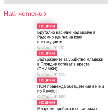
Най-четени
НОВИНИ
Брутално насилие над момче в
Радомир вдигна на крак
институциите
07 авг
892
НОВИНИ
Задържаните за убийство младежи
в Пловдив остават в ареста
(СНИМКИ)
07 авг
1325
НОВИНИ
НОИ превежда обезщетения вече и
по Revolut
07 авг
1609
НОВИНИ
Младежи пребиха и се гавриха с