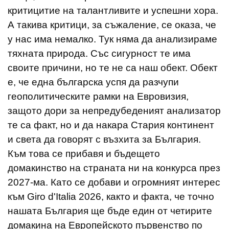
критицитие на талантливите и успешни хора.
А такива критици, за съжаление, се оказа, че
у нас има немалко. Тук няма да анализираме
тяхната природа. Със сигурност те има
своите причини, но те не са наш обект. Обект
е, че една българска успя да разчупи
геополитическите рамки на Евровизия,
защото дори за непредубеденият анализатор
те са факт, но и да накара Стария континент
и света да говорят с възхита за България.
Към това се прибавя и бъдещето
домакинство на страната ни на конкурса през
2027-ма. Като се добави и огромният интерес
към Giro d'Italia 2026, както и факта, че точно
нашата България ще бъде един от четирите
домакина на Европейското първенство по