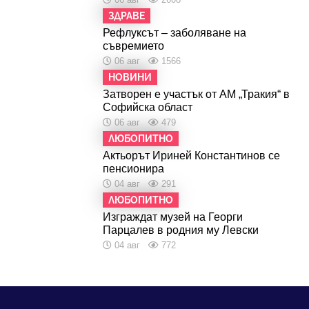
ЗДРАВЕ
Рефлуксът – заболяване на
съвремието
06 авг
1566
НОВИНИ
Затворен е участък от АМ „Тракия“ в
Софийска област
06 авг
479
ЛЮБОПИТНО
Актьорът Ириней Константинов се
пенсионира
04 авг
291
ЛЮБОПИТНО
Изграждат музей на Георги
Парцалев в родния му Левски
04 авг
772