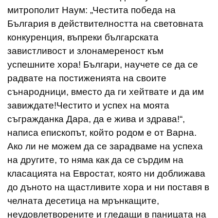
митрополит Наум: „Честита победа на
България в действителността на световната
конкуренция, въпреки българската
завистливост и злонамереност към
успешните хора! Българи, научете се да се
радвате на постиженията на своите
сънародници, вместо да ги хейтвате и да им
завиждате!Честито и успех на моята
съгражданка Дара, да е жива и здрава!“,
написа епископът, който родом е от Варна.
Ако ли не можем да се зарадваме на успеха
на другите, то няма как да се сърдим на
класацията на Евростат, която ни доближава
до дъното на щастливите хора и ни поставя в
челната десетица на мрънкащите,
неудовлетворените и гледащи в паницата на