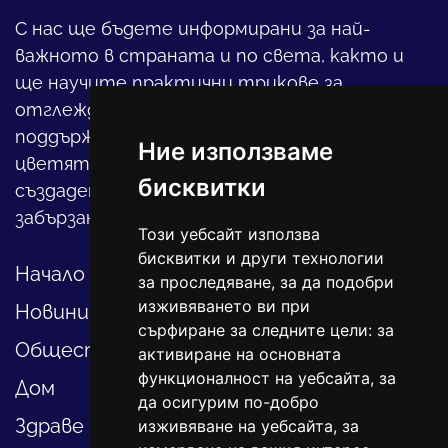
С нас ще бъдете информирани за най-
важното в страната и по света, както и
ще научите практични трикове за
отглеждането на детето, за
поддържането на дома и градината,
Ние използваме
цветята, интериора и, въобще, как да
бисквитки
създадете своя уютен оазис в този така
забързан свят.
Този уебсайт използва
бисквитки и други технологии
Начало
за проследяване, за да подобри
изживяването ви при
Новини
сърфиране за следните цели:
за
Общество
активиране на основната
функционалност на уебсайта
,
за
Дом
да осигурим по-добро
Здраве
изживяване на уебсайта
,
за