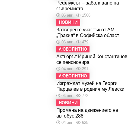
Рефлуксът – заболяване на
съвремието
06 авг
1566
НОВИНИ
Затворен е участък от АМ
„Тракия“ в Софийска област
06 авг
479
ЛЮБОПИТНО
Актьорът Ириней Константинов
се пенсионира
04 авг
291
ЛЮБОПИТНО
Изграждат музей на Георги
Парцалев в родния му Левски
04 авг
772
НОВИНИ
Промяна на движението на
автобус 288
04 авг
625