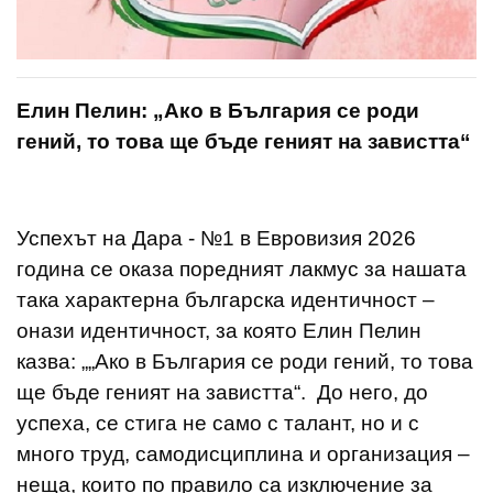
Елин Пелин: „Ако в България се роди
гений, то това ще бъде геният на завистта“
Успехът на Дара - №1 в Евровизия 2026
година се оказа поредният лакмус за нашата
така характерна българска идентичност –
онази идентичност, за която Елин Пелин
казва: „„Ако в България се роди гений, то това
ще бъде геният на завистта“. До него, до
успеха, се стига не само с талант, но и с
много труд, самодисциплина и организация –
неща, които по правило са изключение за