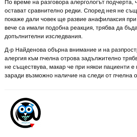
По време на разговора алергологът подчерта, 
остават сравнително редки. Според нея не същ
покаже дали човек ще развие анафилаксия при
вече са имали подобна реакция, трябва да бъд
допълнителни изследвания.
Д-р Найденова обърна внимание и на разпрост
алергия към пчелна отрова задължително трябв
не съществува, макар че при някои пациенти 
заради възможно наличие на следи от пчелна о