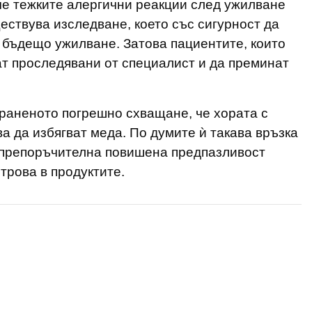
че тежките алергични реакции след ужилване
ествува изследване, което със сигурност да
 бъдещо ужилване. Затова пациентите, които
ат проследявани от специалист и да преминат
раненото погрешно схващане, че хората с
а да избягват меда. По думите ѝ такава връзка
е препоръчителна повишена предпазливост
трова в продуктите.