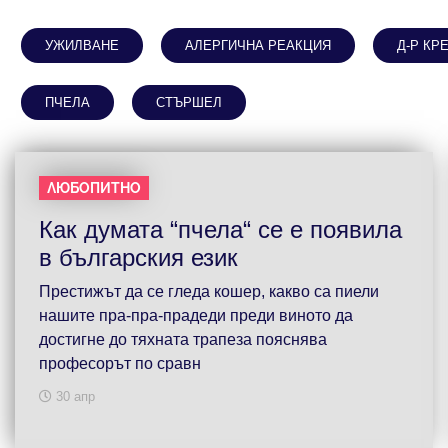
УЖИЛВАНЕ
АЛЕРГИЧНА РЕАКЦИЯ
Д-Р КР
ПЧЕЛА
СТЪРШЕЛ
ЛЮБОПИТНО
Как думата “пчела“ се е появила
в българския език
Престижът да се гледа кошер, какво са пиели
нашите пра-пра-прадеди преди виното да
достигне до тяхната трапеза пояснява
професорът по сравн
30 апр