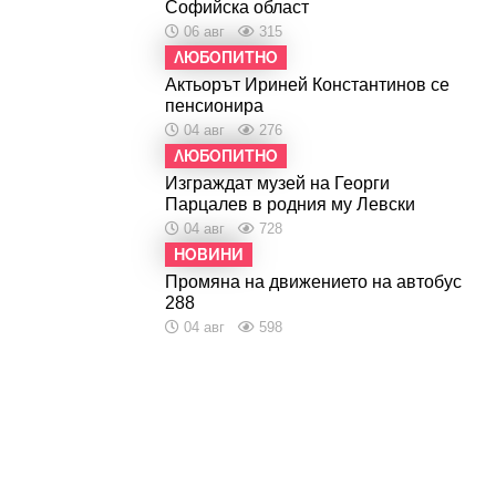
Софийска област
06 авг
315
ЛЮБОПИТНО
Актьорът Ириней Константинов се
пенсионира
04 авг
276
ЛЮБОПИТНО
Изграждат музей на Георги
Парцалев в родния му Левски
04 авг
728
НОВИНИ
Промяна на движението на автобус
288
04 авг
598