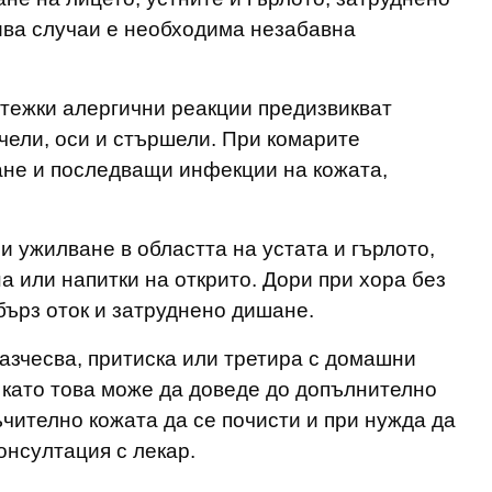
ива случаи е необходима незабавна
 тежки алергични реакции предизвикват
чели, оси и стършели. При комарите
ане и последващи инфекции на кожата,
и ужилване в областта на устата и гърлото,
а или напитки на открито. Дори при хора без
бърз оток и затруднено дишане.
разчесва, притиска или третира с домашни
й като това може да доведе до допълнително
чително кожата да се почисти и при нужда да
онсултация с лекар.