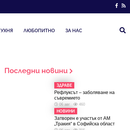
КУХНЯ
ЛЮБОПИТНО
ЗА НАС
Последни новини
ЗДРАВЕ
Рефлуксът – заболяване на
съвремието
06 авг
460
НОВИНИ
Затворен е участък от АМ
„Тракия“ в Софийска област