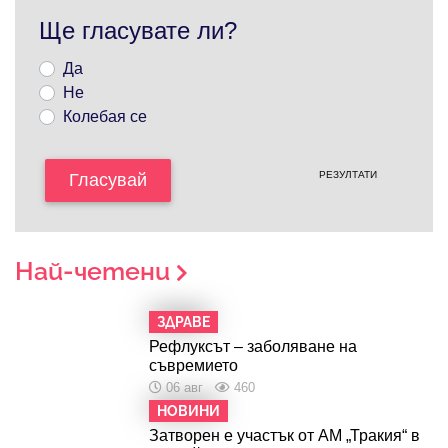
Ще гласувате ли?
Да
Не
Колебая се
РЕЗУЛТАТИ
Гласувай
Най-четени
ЗДРАВЕ
Рефлуксът – заболяване на
съвремието
06 авг
460
НОВИНИ
Затворен е участък от АМ „Тракия“ в