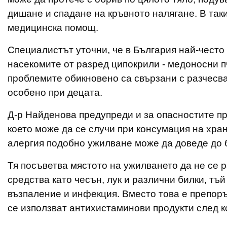
дишане и спадане на кръвното налягане. В так
медицинска помощ.
Специалистът уточни, че в България най-често
насекомите от разред ципокрили - медоносни п
проблемите обикновено са свързани с разчесв
особено при децата.
Д-р Найденова предупреди и за опасностите пр
което може да се случи при консумация на хран
алергия подобно ужилване може да доведе до 
Тя посъветва мястото на ужилването да не се 
средства като чесън, лук и различни билки, тъ
възпаление и инфекция. Вместо това е препоръ
се използват антихистаминови продукти след к