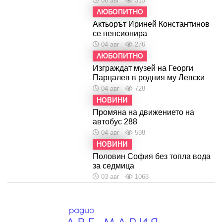
06 авг
315
ЛЮБОПИТНО
Актьорът Ириней Константинов
се пенсионира
04 авг
276
ЛЮБОПИТНО
Изграждат музей на Георги
Парцалев в родния му Левски
04 авг
728
НОВИНИ
Промяна на движението на
автобус 288
04 авг
598
НОВИНИ
Половин София без топла вода
за седмица
03 авг
1068