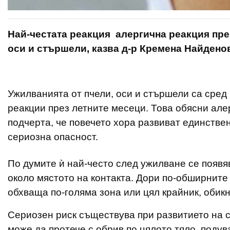
Най-честата реакция алергична реакция през 
оси и стършели, казва д-р Кремена Найдено
Ужилванията от пчели, оси и стършели са сред
реакции през летните месеци. Това обясни але
подчерта, че повечето хора развиват единстве
сериозна опасност.
По думите ѝ най-често след ужилване се появяв
около мястото на контакта. Дори по-обширните
обхваща по-голяма зона или цял крайник, оби
Сериозен риск съществува при развитието на с
може да протече с обрив по цялото тяло, подув