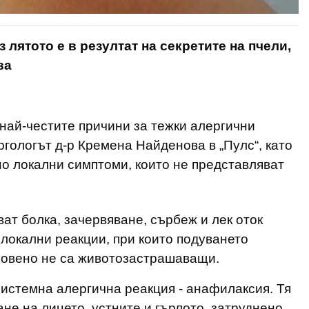
лятото е в резултат на секретите на пчели,
ва
 най-честите причини за тежки алергични
ргологът д-р Кремена Найденова в „Пулс“, като
но локални симптоми, които не представляват
ат болка, зачервяване, сърбеж и лек оток
 локални реакции, при които подуването
кновено не са животозастрашаващи.
истемна алергична реакция - анафилаксия. Тя
ане на лицето, устните и гърлото, затруднено