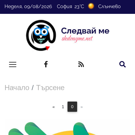
Неделя, 09/08/2026 София 23°C
Слънчево
Начало
Търсене
«
1
0
»