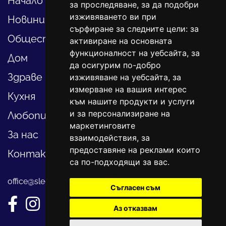
Начало
за проследяване, за да подобри
изживяването ви при
Новини
сърфиране за следните цели:
за
Общество
активиране на основната
функционалност на уебсайта
,
за
Дом
да осигурим по-добро
Здраве
изживяване на уебсайта
,
за
измерване на вашия интерес
Кухня
към нашите продукти и услуги
и за персонализиране на
Любопитно
маркетинговите
За нас
взаимодействия
,
за
предоставяне на реклами които
Контакти
са по-подходящи за вас
.
office@sledvayme.net
Съгласен съм
Аз отказвам