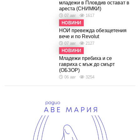
младежи в Пловдив остават в
ареста (СНИМКИ)
07 авг
1617
НОВИНИ
НОИ превежда обезщетения
вече и по Revolut
07 авг
2127
НОВИНИ
Младежи пребиха и се
гавриха с мъж до смърт
(ОБЗОР)
06 авг
3254