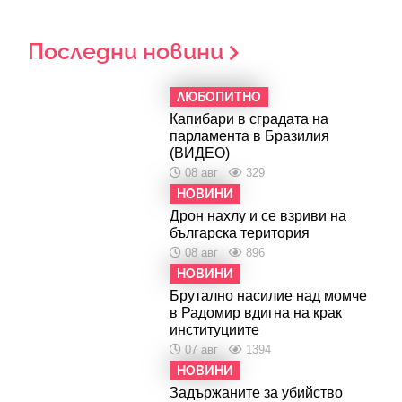
Последни новини
ЛЮБОПИТНО
Капибари в сградата на
парламента в Бразилия
(ВИДЕО)
08 авг
329
НОВИНИ
Дрон нахлу и се взриви на
българска територия
08 авг
896
НОВИНИ
Брутално насилие над момче
в Радомир вдигна на крак
институциите
07 авг
1394
НОВИНИ
Задържаните за убийство