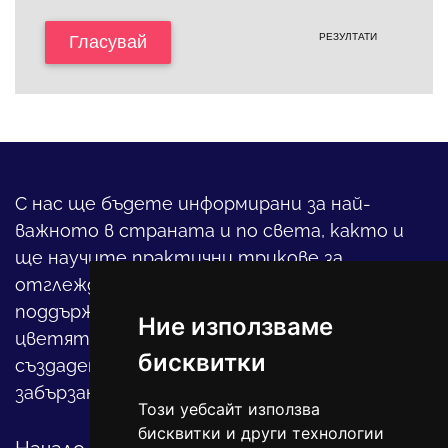
РЕЗУЛТАТИ
Гласувай
С нас ще бъдете информирани за най-
важното в страната и по света, както и
ще научите практични трикове за
отглеждането на детето, за
поддържането на дома и градината,
Ние използваме
цветята, интериора и, въобще, как да
бисквитки
създадете своя уютен оазис в този така
забързан свят.
Този уебсайт използва
бисквитки и други технологии