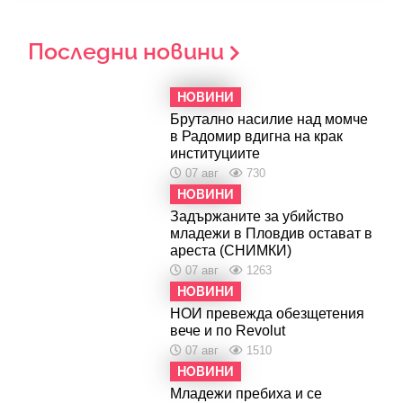
Последни новини
НОВИНИ
Брутално насилие над момче
в Радомир вдигна на крак
институциите
07 авг
730
НОВИНИ
Задържаните за убийство
младежи в Пловдив остават в
ареста (СНИМКИ)
07 авг
1263
НОВИНИ
НОИ превежда обезщетения
вече и по Revolut
07 авг
1510
НОВИНИ
Младежи пребиха и се