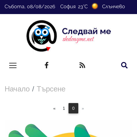
Събота, 08/08/2026 София 23°C
Слънчево
Начало
Търсене
«
1
0
»