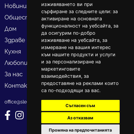
изживяването ви при
Новини
сърфиране за следните цели:
за
Общество
активиране на основната
функционалност на уебсайта
,
за
Дом
да осигурим по-добро
Здраве
изживяване на уебсайта
,
за
измерване на вашия интерес
Кухня
към нашите продукти и услуги
и за персонализиране на
Любопитно
маркетинговите
За нас
взаимодействия
,
за
предоставяне на реклами които
Контакти
са по-подходящи за вас
.
office@sledvayme.net
Съгласен съм
Аз отказвам
Промяна на предпочитанията