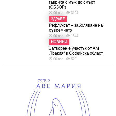
гавриха с мъж до смърт
(ОБЗОР)
06 авг
3104
ЗДРАВЕ
Рефлуксът – заболяване на
съвремието
06 авг
1844
НОВИНИ
Затворен е участък от АМ
„Тракия“ в Софийска област
06 авг
520