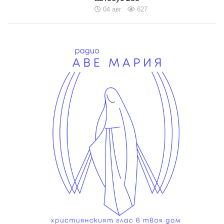
04 авг
627