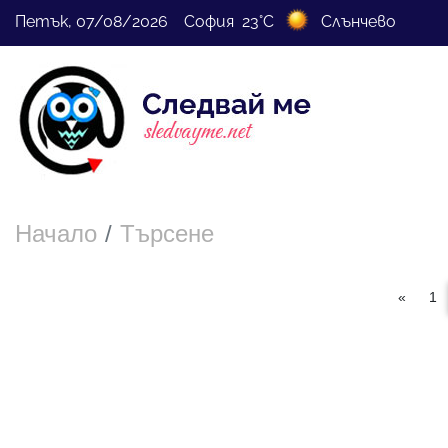
Петък, 07/08/2026 София 23°C
Слънчево
Начало
Търсене
«
1