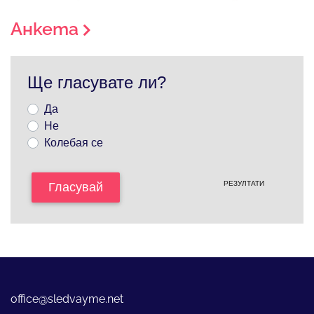
Анкета
Ще гласувате ли?
Да
Не
Колебая се
РЕЗУЛТАТИ
Гласувай
office@sledvayme.net