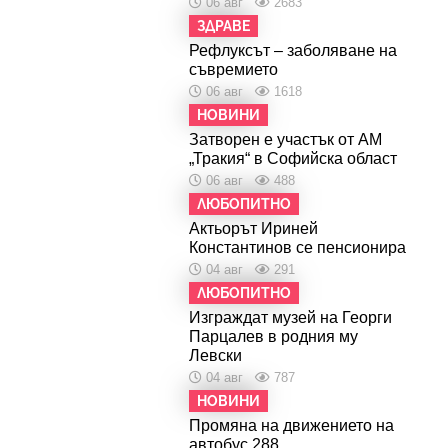
06 авг
2683
ЗДРАВЕ
Рефлуксът – заболяване на
съвремието
06 авг
1618
НОВИНИ
Затворен е участък от АМ
„Тракия“ в Софийска област
06 авг
488
ЛЮБОПИТНО
Актьорът Ириней
Константинов се пенсионира
04 авг
291
ЛЮБОПИТНО
Изграждат музей на Георги
Парцалев в родния му
Левски
04 авг
787
НОВИНИ
Промяна на движението на
автобус 288