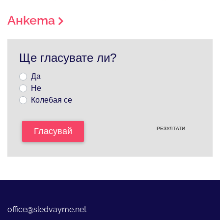
Анкета
Ще гласувате ли?
Да
Не
Колебая се
РЕЗУЛТАТИ
Гласувай
office@sledvayme.net