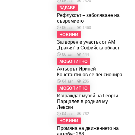
06 авг
2320
ЗДРАВЕ
Рефлуксът – заболяване на
съвремието
06 авг
1460
НОВИНИ
Затворен е участък от АМ
„Тракия“ в Софийска област
06 авг
444
ЛЮБОПИТНО
Актьорът Ириней
Константинов се пенсионира
04 авг
286
ЛЮБОПИТНО
Изграждат музей на Георги
Парцалев в родния му
Левски
04 авг
762
НОВИНИ
Промяна на движението на
автобус 288