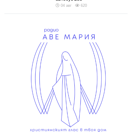
04 авг
620