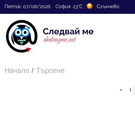
Петък, 07/08/2026 София 23°C
Слънчево
Начало
Търсене
«
1