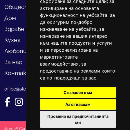
сърфиране за следните цели:
за
Общество
активиране на основната
функционалност на уебсайта
,
за
Дом
да осигурим по-добро
Здраве
изживяване на уебсайта
,
за
измерване на вашия интерес
Кухня
към нашите продукти и услуги
и за персонализиране на
Любопитно
маркетинговите
За нас
взаимодействия
,
за
предоставяне на реклами които
Контакти
са по-подходящи за вас
.
office@sledvayme.net
Съгласен съм
Аз отказвам
Промяна на предпочитанията
ми
© 2026 Следвай ме. Всички права запазени!