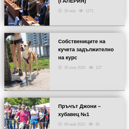
(ГАЛЕРИЯ)
30 апр
1271
Собствениците на
кучета задължително
на курс
30 юни 2025
127
Пръчът Джони –
хубавец №1
08 май 2023
30