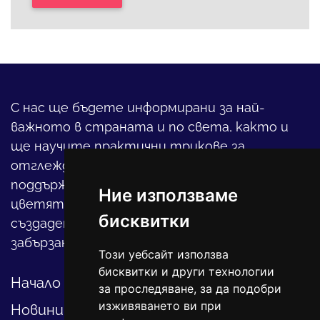
С нас ще бъдете информирани за най-
важното в страната и по света, както и
ще научите практични трикове за
отглеждането на детето, за
поддържането на дома и градината,
Ние използваме
цветята, интериора и, въобще, как да
бисквитки
създадете своя уютен оазис в този така
забързан свят.
Този уебсайт използва
бисквитки и други технологии
Начало
за проследяване, за да подобри
изживяването ви при
Новини