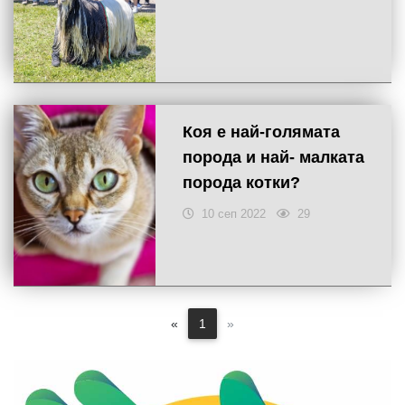
Коя е най-голямата
порода и най- малката
порода котки?
10 сеп 2022
29
«
1
»