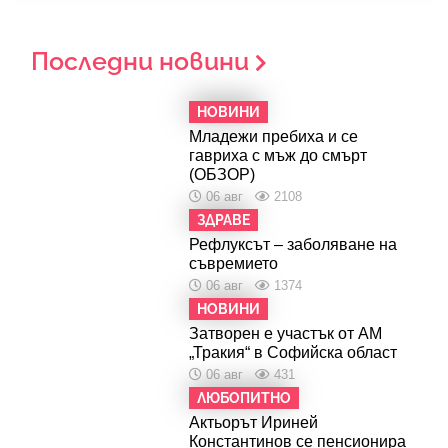
Последни новини
НОВИНИ
Младежи пребиха и се
гавриха с мъж до смърт
(ОБЗОР)
06 авг
2108
ЗДРАВЕ
Рефлуксът – заболяване на
съвремието
06 авг
1374
НОВИНИ
Затворен е участък от АМ
„Тракия“ в Софийска област
06 авг
431
ЛЮБОПИТНО
Актьорът Ириней
Константинов се пенсионира