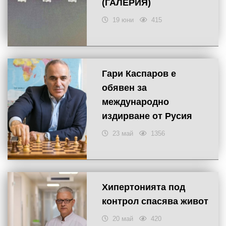
(ГАЛЕРИЯ)
19 юни
415
Гари Каспаров е
обявен за
международно
издирване от Русия
23 май
1356
Хипертонията под
контрол спасява живот
20 май
420