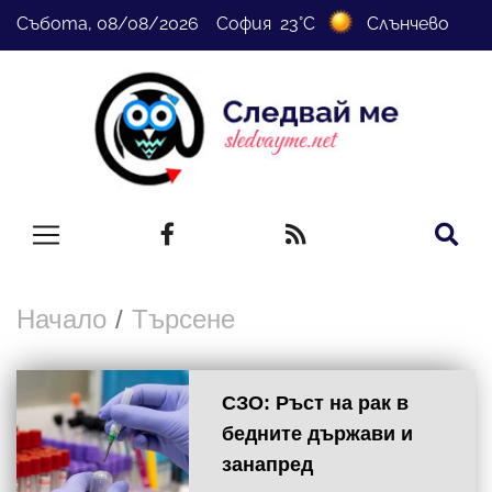
Събота, 08/08/2026 София 23°C
Слънчево
Начало
Търсене
СЗО: Ръст на рак в
бедните държави и
занапред