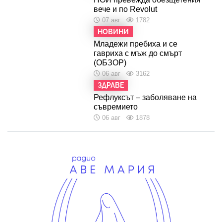
вече и по Revolut
07 авг
1782
НОВИНИ
Младежи пребиха и се
гавриха с мъж до смърт
(ОБЗОР)
06 авг
3162
ЗДРАВЕ
Рефлуксът – заболяване на
съвремието
06 авг
1878