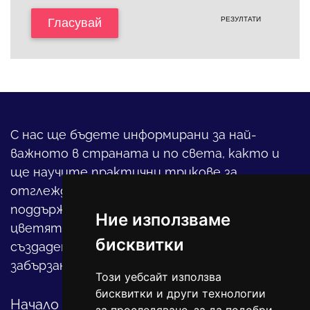
РЕЗУЛТАТИ
Гласувай
С нас ще бъдете информирани за най-
важното в страната и по света, както и
ще научите практични трикове за
отглеждането на детето, за
поддържането на дома и градината,
Ние използваме
цветята, интериора и, въобще, как да
бисквитки
създадете своя уютен оазис в този така
забързан свят.
Този уебсайт използва
бисквитки и други технологии
Начало