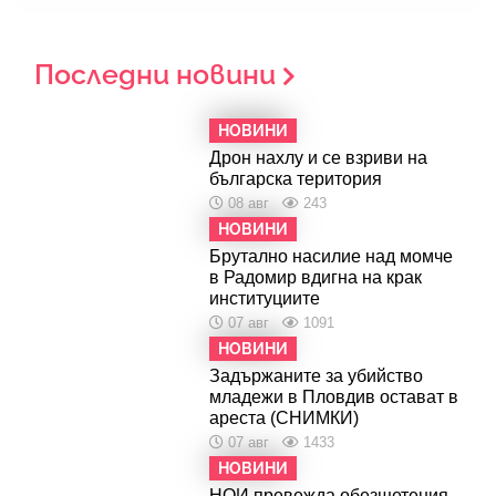
Последни новини
НОВИНИ
Дрон нахлу и се взриви на
българска територия
08 авг
243
НОВИНИ
Брутално насилие над момче
в Радомир вдигна на крак
институциите
07 авг
1091
НОВИНИ
Задържаните за убийство
младежи в Пловдив остават в
ареста (СНИМКИ)
07 авг
1433
НОВИНИ
НОИ превежда обезщетения