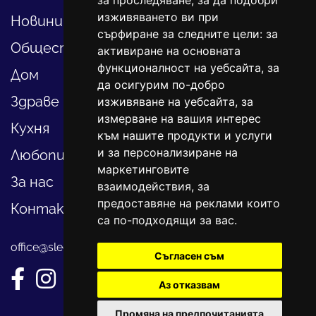
за проследяване, за да подобри
изживяването ви при
Новини
сърфиране за следните цели:
за
Общество
активиране на основната
функционалност на уебсайта
,
за
Дом
да осигурим по-добро
Здраве
изживяване на уебсайта
,
за
измерване на вашия интерес
Кухня
към нашите продукти и услуги
и за персонализиране на
Любопитно
маркетинговите
За нас
взаимодействия
,
за
предоставяне на реклами които
Контакти
са по-подходящи за вас
.
office@sledvayme.net
Съгласен съм
Аз отказвам
Промяна на предпочитанията