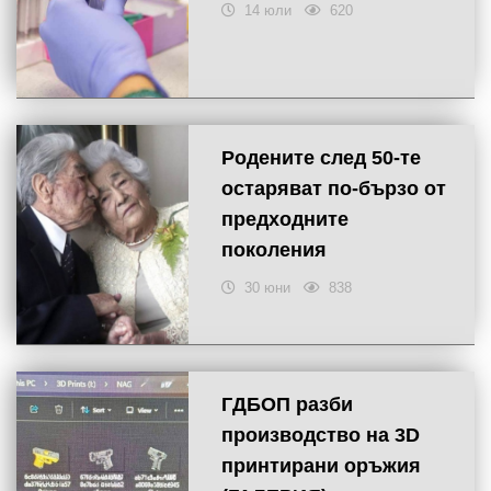
14 юли
620
Родените след 50-те
остаряват по-бързо от
предходните
поколения
30 юни
838
ГДБОП разби
производство на 3D
принтирани оръжия