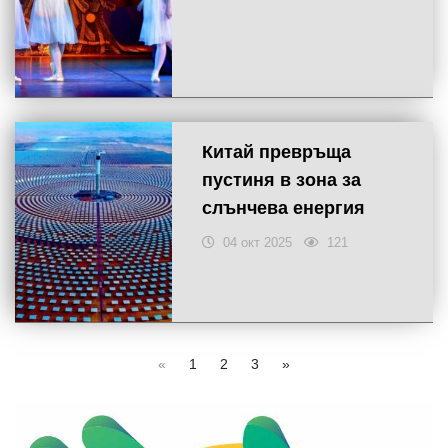
Китай превръща
пустиня в зона за
слънчева енергия
04 окт 2025
121
«
1
2
3
»