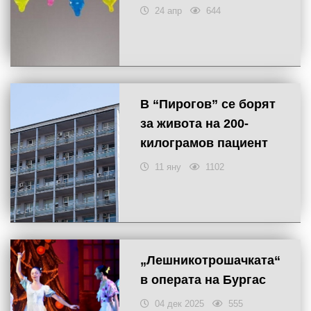
24 апр
644
В “Пирогов” се борят
за живота на 200-
килограмов пациент
11 яну
1102
„Лешникотрошачката“
в операта на Бургас
04 дек 2025
555