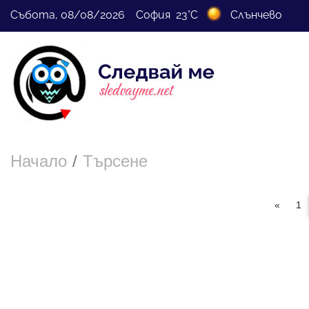
Събота, 08/08/2026 София 23°C
Слънчево
Начало
Търсене
«
1