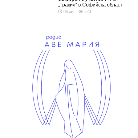
„Тракия“ в Софийска област
06 авг
520