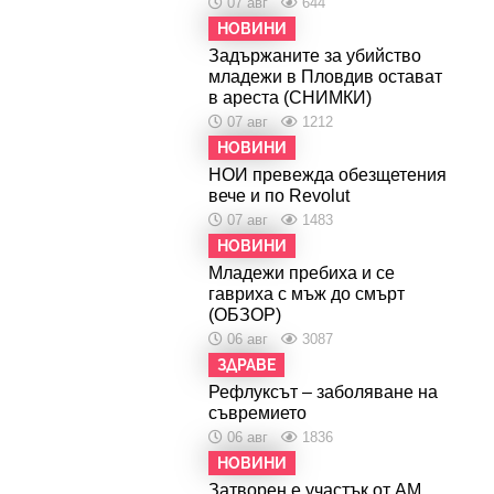
07 авг
644
НОВИНИ
Задържаните за убийство
младежи в Пловдив остават
в ареста (СНИМКИ)
07 авг
1212
НОВИНИ
НОИ превежда обезщетения
вече и по Revolut
07 авг
1483
НОВИНИ
Младежи пребиха и се
гавриха с мъж до смърт
(ОБЗОР)
06 авг
3087
ЗДРАВЕ
Рефлуксът – заболяване на
съвремието
06 авг
1836
НОВИНИ
Затворен е участък от АМ