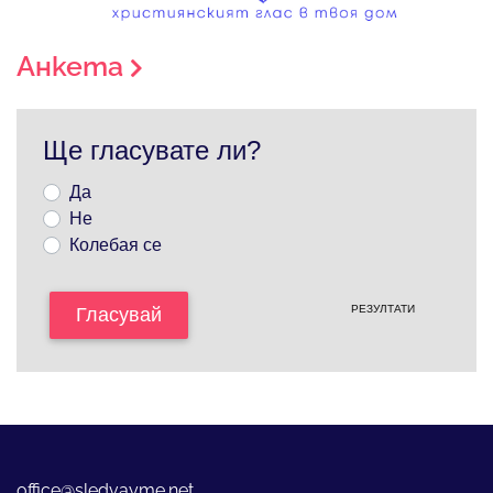
Анкета
Ще гласувате ли?
Да
Не
Колебая се
РЕЗУЛТАТИ
Гласувай
office@sledvayme.net