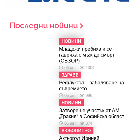
Последни новини
НОВИНИ
Младежи пребиха и се
гавриха с мъж до смърт
(ОБЗОР)
06 авг
1004
ЗДРАВЕ
Рефлуксът – заболяване на
съвремието
06 авг
996
НОВИНИ
Затворен е участък от АМ
„Тракия“ в Софийска област
06 авг
374
ЛЮБОПИТНО
Актьорът Ириней