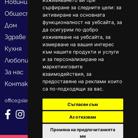
изживяването ви при
Новини
сърфиране за следните цели:
за
Общество
активиране на основната
функционалност на уебсайта
,
за
Дом
да осигурим по-добро
Здраве
изживяване на уебсайта
,
за
измерване на вашия интерес
Кухня
към нашите продукти и услуги
и за персонализиране на
Любопитно
маркетинговите
За нас
взаимодействия
,
за
предоставяне на реклами които
Контакти
са по-подходящи за вас
.
office@sledvayme.net
Съгласен съм
Аз отказвам
Промяна на предпочитанията
ми