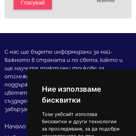
РЕЗУЛТАТИ
Гласувай
С нас ще бъдете информирани за най-
важното в страната и по света, както и
ще научите практични трикове за
отглеждането на детето, за
поддържането на дома и градината,
Ние използваме
цветята, интериора и, въобще, как да
бисквитки
създадете своя уютен оазис в този така
забързан свят.
Този уебсайт използва
бисквитки и други технологии
Начало
за проследяване, за да подобри