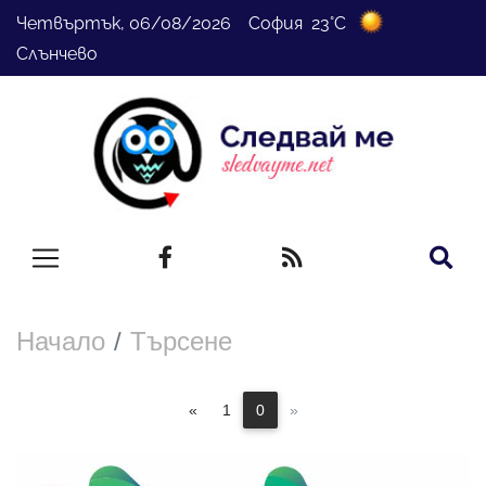
Четвъртък, 06/08/2026 София 23°C
Слънчево
Начало
Търсене
«
1
0
»