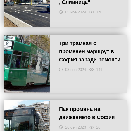
„Сливница“
05 ное 2024
170
Три трамвая с
променен маршрут в
София заради ремонти
03 ное 2024
141
Пак промяна на
движението в София
26 сеп 2023
26