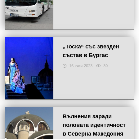
„Toска“ със звезден
състав в Бургас
16 юли 2023
39
Вълнения заради
половата идентичност
в Северна Македония