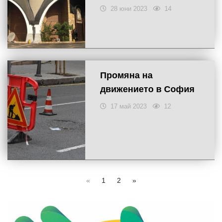
28 юни 2023
14
Промяна на
движението в София
17 май 2023
12
«
1
2
»