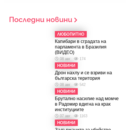
Последни новини
ЛЮБОПИТНО
Капибари в сградата на
парламента в Бразилия
(ВИДЕО)
08 авг
174
НОВИНИ
Дрон нахлу и се взриви на
българска територия
08 авг
542
НОВИНИ
Брутално насилие над момче
в Радомир вдигна на крак
институциите
07 авг
1163
НОВИНИ
Задържаните за убийство