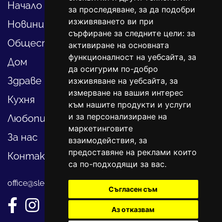
Начало
за проследяване, за да подобри
изживяването ви при
Новини
сърфиране за следните цели:
за
Общество
активиране на основната
функционалност на уебсайта
,
за
Дом
да осигурим по-добро
Здраве
изживяване на уебсайта
,
за
измерване на вашия интерес
Кухня
към нашите продукти и услуги
и за персонализиране на
Любопитно
маркетинговите
За нас
взаимодействия
,
за
предоставяне на реклами които
Контакти
са по-подходящи за вас
.
office@sledvayme.net
Съгласен съм
Аз отказвам