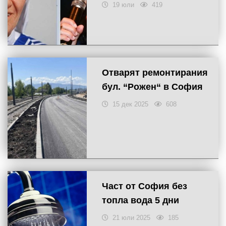
19 юли
419
Отварят ремонтирания
бул. “Рожен“ в София
15 дек 2025
608
Част от София без
топла вода 5 дни
21 юли 2025
185