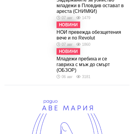
младежи в Пловдив остават в
ареста (СНИМКИ)
07 авг
1479
НОВИНИ
НОИ превежда обезщетения
вече и по Revolut
07 авг
1860
НОВИНИ
Младежи пребиха и се
гавриха с мъж до смърт
(ОБЗОР)
06 авг
3181