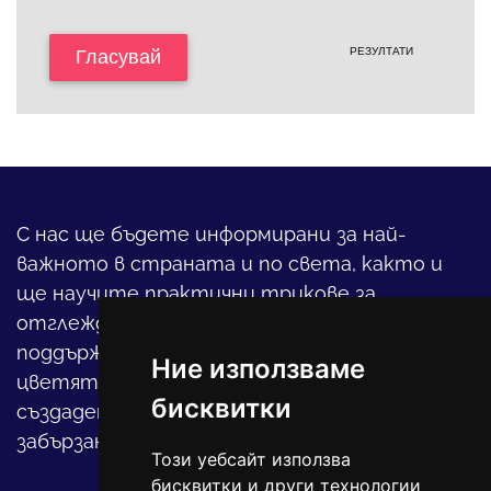
РЕЗУЛТАТИ
Гласувай
С нас ще бъдете информирани за най-
важното в страната и по света, както и
ще научите практични трикове за
отглеждането на детето, за
поддържането на дома и градината,
Ние използваме
цветята, интериора и, въобще, как да
бисквитки
създадете своя уютен оазис в този така
забързан свят.
Този уебсайт използва
бисквитки и други технологии