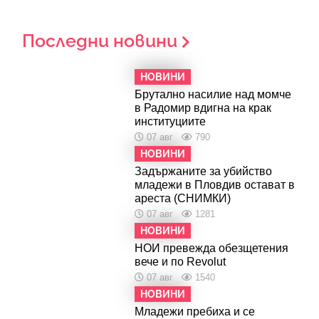
Последни новини
НОВИНИ
Брутално насилие над момче
в Радомир вдигна на крак
институциите
07 авг
790
НОВИНИ
Задържаните за убийство
младежи в Пловдив остават в
ареста (СНИМКИ)
07 авг
1281
НОВИНИ
НОИ превежда обезщетения
вече и по Revolut
07 авг
1540
НОВИНИ
Младежи пребиха и се