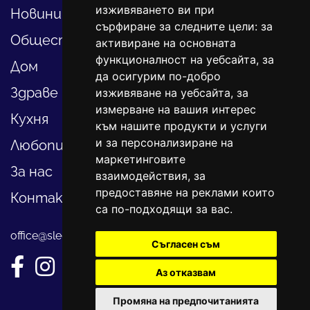
изживяването ви при
Новини
сърфиране за следните цели:
за
Общество
активиране на основната
функционалност на уебсайта
,
за
Дом
да осигурим по-добро
Здраве
изживяване на уебсайта
,
за
измерване на вашия интерес
Кухня
към нашите продукти и услуги
и за персонализиране на
Любопитно
маркетинговите
За нас
взаимодействия
,
за
предоставяне на реклами които
Контакти
са по-подходящи за вас
.
office@sledvayme.net
Съгласен съм
Аз отказвам
Промяна на предпочитанията