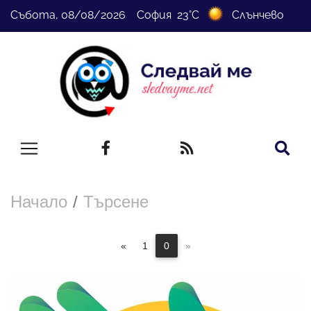
Събота, 08/08/2026 София 23°C
Слънчево
Начало
Търсене
«
1
0
»