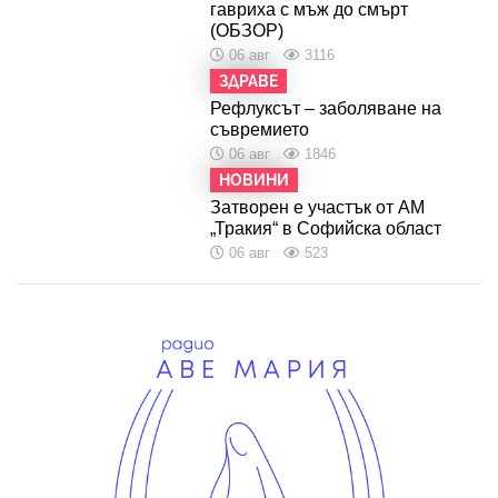
гавриха с мъж до смърт
(ОБЗОР)
06 авг
3116
ЗДРАВЕ
Рефлуксът – заболяване на
съвремието
06 авг
1846
НОВИНИ
Затворен е участък от АМ
„Тракия“ в Софийска област
06 авг
523