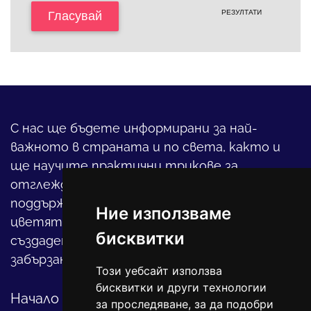
РЕЗУЛТАТИ
Гласувай
С нас ще бъдете информирани за най-
важното в страната и по света, както и
ще научите практични трикове за
отглеждането на детето, за
поддържането на дома и градината,
Ние използваме
цветята, интериора и, въобще, как да
бисквитки
създадете своя уютен оазис в този така
забързан свят.
Този уебсайт използва
бисквитки и други технологии
Начало
за проследяване, за да подобри