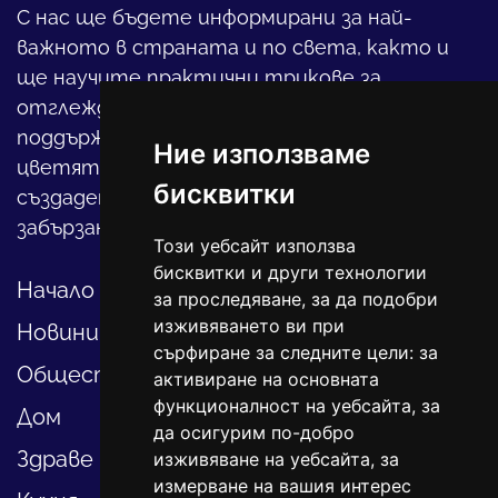
С нас ще бъдете информирани за най-
важното в страната и по света, както и
ще научите практични трикове за
отглеждането на детето, за
поддържането на дома и градината,
Ние използваме
цветята, интериора и, въобще, как да
бисквитки
създадете своя уютен оазис в този така
забързан свят.
Този уебсайт използва
бисквитки и други технологии
Начало
за проследяване, за да подобри
изживяването ви при
Новини
сърфиране за следните цели:
за
Общество
активиране на основната
функционалност на уебсайта
,
за
Дом
да осигурим по-добро
Здраве
изживяване на уебсайта
,
за
измерване на вашия интерес