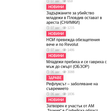
07 авг
659
НОВИНИ
Задържаните за убийство
младежи в Пловдив остават в
ареста (СНИМКИ)
07 авг
1215
НОВИНИ
НОИ превежда обезщетения
вече и по Revolut
07 авг
1486
НОВИНИ
Младежи пребиха и се гавриха с
мъж до смърт (ОБЗОР)
06 авг
3088
ЗДРАВЕ
Рефлуксът – заболяване на
съвремието
06 авг
1836
НОВИНИ
Затворен е участък от АМ
„Тракия“ в Софийска област