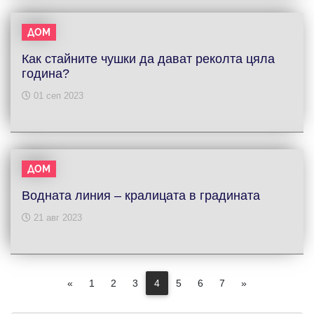
ДОМ
Как стайните чушки да дават реколта цяла
година?
01 сеп 2023
ДОМ
Водната линия – кралицата в градината
21 авг 2023
«
1
2
3
4
5
6
7
»