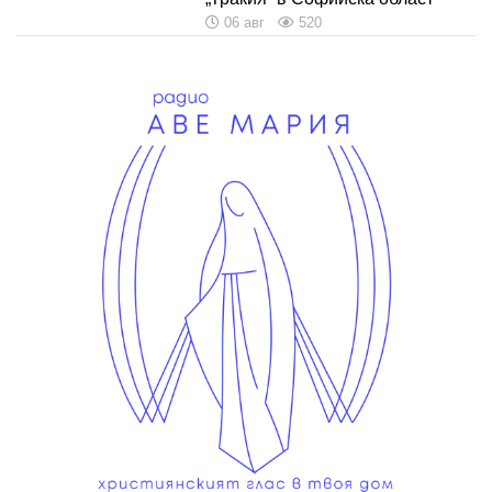
06 авг
520