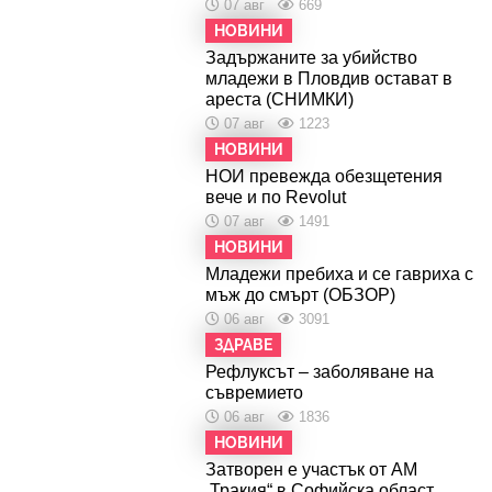
07 авг
669
НОВИНИ
Задържаните за убийство
младежи в Пловдив остават в
ареста (СНИМКИ)
07 авг
1223
НОВИНИ
НОИ превежда обезщетения
вече и по Revolut
07 авг
1491
НОВИНИ
Младежи пребиха и се гавриха с
мъж до смърт (ОБЗОР)
06 авг
3091
ЗДРАВЕ
Рефлуксът – заболяване на
съвремието
06 авг
1836
НОВИНИ
Затворен е участък от АМ
„Тракия“ в Софийска област