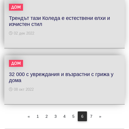
ДОМ
Трендът тази Коледа е естествени елхи и
изчистен стил
02 дек 2022
ДОМ
32 000 с увреждания и възрастни с грижа у
дома
08 окт 2022
«
1
2
3
4
5
6
7
»