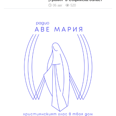
06 авг
520