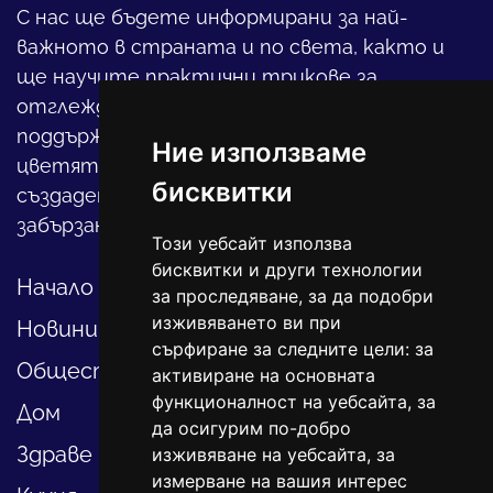
С нас ще бъдете информирани за най-
важното в страната и по света, както и
ще научите практични трикове за
отглеждането на детето, за
поддържането на дома и градината,
Ние използваме
цветята, интериора и, въобще, как да
бисквитки
създадете своя уютен оазис в този така
забързан свят.
Този уебсайт използва
бисквитки и други технологии
Начало
за проследяване, за да подобри
изживяването ви при
Новини
сърфиране за следните цели:
за
Общество
активиране на основната
функционалност на уебсайта
,
за
Дом
да осигурим по-добро
Здраве
изживяване на уебсайта
,
за
измерване на вашия интерес