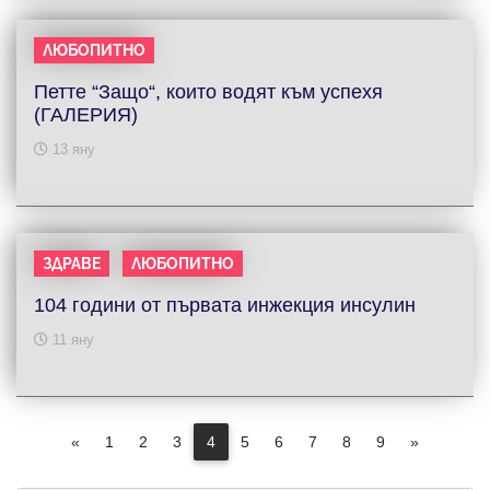
ЛЮБОПИТНО
Петте “Защо“, които водят към успехя
(ГАЛЕРИЯ)
13 яну
ЗДРАВЕ
ЛЮБОПИТНО
104 години от първата инжекция инсулин
11 яну
«
1
2
3
4
5
6
7
8
9
»