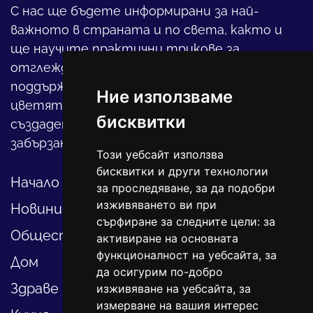
С нас ще бъдете информирани за най-
важното в страната и по света, както и
ще научите практични трикове за
отглеждането на детето, за
поддържането на дома и градината,
Ние използваме
цветята, интериора и, въобще, как да
бисквитки
създадете своя уютен оазис в този така
забързан свят.
Този уебсайт използва
бисквитки и други технологии
Начало
за проследяване, за да подобри
изживяването ви при
Новини
сърфиране за следните цели:
за
Общество
активиране на основната
функционалност на уебсайта
,
за
Дом
да осигурим по-добро
Здраве
изживяване на уебсайта
,
за
измерване на вашия интерес