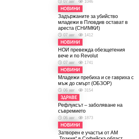
07 авг
1046
НОВИНИ
Задържаните за убийство
младежи в Пловдив остават в
ареста (СНИМКИ)
07 авг
1412
НОВИНИ
НОИ превежда обезщетения
вече и по Revolut
07 авг
1741
НОВИНИ
Младежи пребиха и се гавриха с
мъж до смърт (ОБЗОР)
06 авг
3154
ЗДРАВЕ
Рефлуксът – заболяване на
съвремието
06 авг
1873
НОВИНИ
Затворен е участък от АМ
„Тракия“ в Софийска област