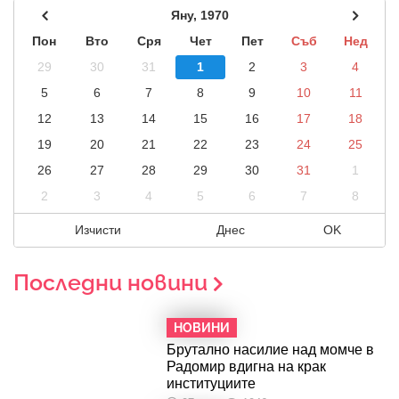
Яну, 1970
Пон
Вто
Сря
Чет
Пет
Съб
Нед
29
30
31
1
2
3
4
5
6
7
8
9
10
11
12
13
14
15
16
17
18
19
20
21
22
23
24
25
26
27
28
29
30
31
1
2
3
4
5
6
7
8
Изчисти
Днес
OK
Последни новини
НОВИНИ
Брутално насилие над момче в
Радомир вдигна на крак
институциите