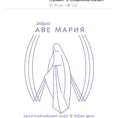
06 авг
535