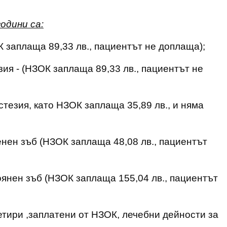
одини са:
К заплаща 89,33 лв., пациентът не доплаща);
зия - (НЗОК заплаща 89,33 лв., пациентът не
тезия, като НЗОК заплаща 35,89 лв., и няма
нен зъб (НЗОК заплаща 48,08 лв., пациентът
янен зъб (НЗОК заплаща 155,04 лв., пациентът
етири ,заплатени от НЗОК, лечебни дейности за