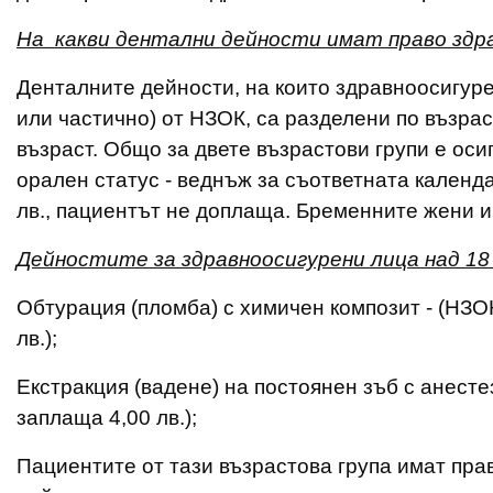
На какви дентални дейности имат право здр
Денталните дейности, на които здравноосигуре
или частично) от НЗОК, са разделени по възраст
възраст. Общо за двете възрастови групи е оси
орален статус - веднъж за съответната календ
лв., пациентът не доплаща. Бременните жени 
Дейностите за здравноосигурени лица над 18 
Обтурация (пломба) с химичен композит - (НЗО
лв.);
Eкстракция (вадене) на постоянен зъб с анесте
заплаща 4,00 лв.);
Пациентите от тази възрастова група имат пра