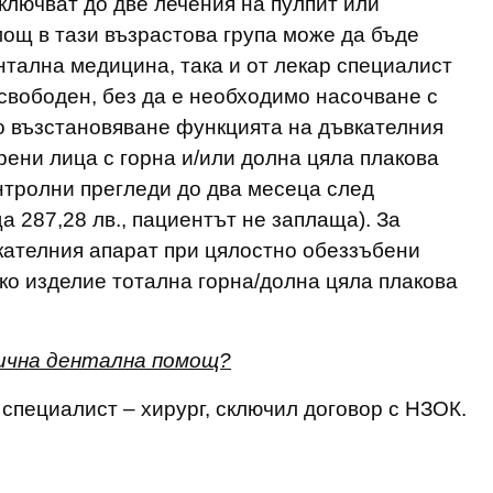
включват до две лечения на пулпит или
ощ в тази възрастова група може да бъде
нтална медицина, така и от лекар специалист
 свободен, без да е необходимо насочване с
о възстановяване функцията на дъвкателния
ени лица с горна и/или долна цяла плакова
контролни прегледи до два месеца след
а 287,28 лв., пациентът не заплаща). За
кателния апарат при цялостно обеззъбени
о изделие тотална горна/долна цяла плакова
ична дентална помощ?
 специалист – хирург, сключил договор с НЗОК.