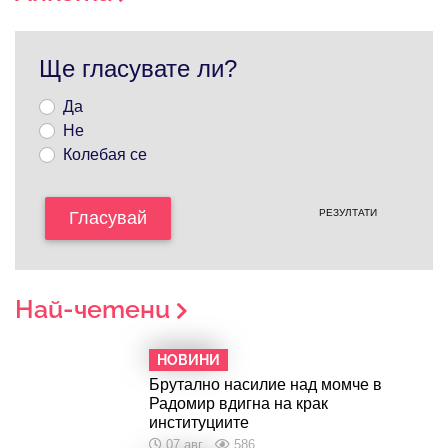
Ще гласувате ли?
Да
Не
Колебая се
РЕЗУЛТАТИ
Гласувай
Най-четени
НОВИНИ
Брутално насилие над момче в
Радомир вдигна на крак
институциите
07 авг
586