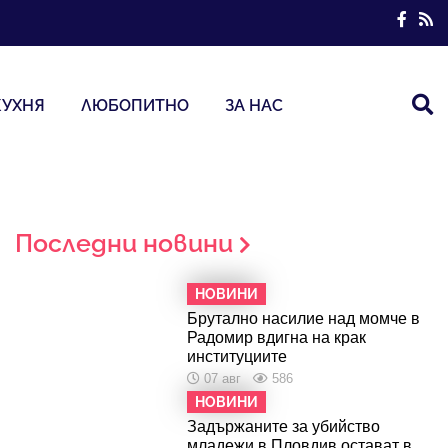
КУХНЯ
ЛЮБОПИТНО
ЗА НАС
Последни новини
НОВИНИ
Брутално насилие над момче в
Радомир вдигна на крак
институциите
07 авг
586
НОВИНИ
Задържаните за убийство
младежи в Пловдив остават в