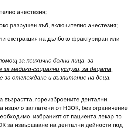
телно анестезия;
око разрушен зъб, включително анестезия;
или екстракция на дълбоко фрактуриран или
омощ за психично болни лица, за
 за медико-социални услуги, за децата,
 за отглеждане и възпитание на деца,
на възрастта, гореизброените дентални
а изцяло заплатени от НЗОК, без ограничение
необходимо избраният от пациента лекар по
ОК за извършване на дентални дейности под