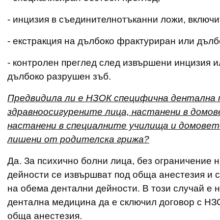
- инцизия в съединителнотъканни ложи, включи
- екстракция на дълбоко фрактуриран или дълб
- контролен преглед след извършени инцизия 
дълбоко разрушен зъб.
Предвидила ли е НЗОК специфична дентална п
здравноосигурените лица, настанени в домове
настанени в специалните училища и домовете
лишени от родителска грижа?
Да. За психично болни лица, без ограничение 
дейности се извършват под обща анестезия и с
на обема дентални дейности. В този случай е 
дентална медицина да е сключил договор с НЗ
обща анестезия.