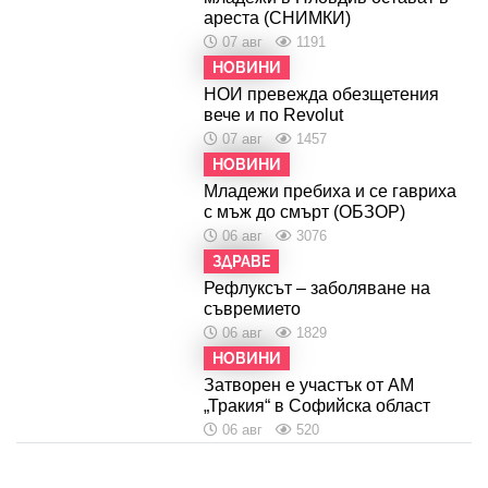
ареста (СНИМКИ)
07 авг
1191
НОВИНИ
НОИ превежда обезщетения
вече и по Revolut
07 авг
1457
НОВИНИ
Младежи пребиха и се гавриха
с мъж до смърт (ОБЗОР)
06 авг
3076
ЗДРАВЕ
Рефлуксът – заболяване на
съвремието
06 авг
1829
НОВИНИ
Затворен е участък от АМ
„Тракия“ в Софийска област
06 авг
520