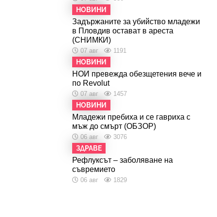
НОВИНИ
Задържаните за убийство младежи
в Пловдив остават в ареста
(СНИМКИ)
07 авг
1191
НОВИНИ
НОИ превежда обезщетения вече и
по Revolut
07 авг
1457
НОВИНИ
Младежи пребиха и се гавриха с
мъж до смърт (ОБЗОР)
06 авг
3076
ЗДРАВЕ
Рефлуксът – заболяване на
съвремието
06 авг
1829