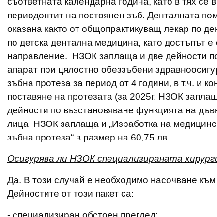
съответната календарна година, като в тях се 
периодонтит на постоянен зъб. Денталната пом
оказана както от общопрактикуващ лекар по де
по детска дентална медицина, като достъпът е
направление. НЗОК заплаща и две дейности п
апарат при цялостно обеззъбени здравноосигур
зъбна протеза за период от 4 години, в т.ч. и 
поставяне на протезата (за 2025г. НЗОК заплащ
дейности по възстановяване функцията на дъв
лица НЗОК заплаща и „Изработка на медицинск
зъбна протеза“ в размер на 60,75 лв.
Осигурява ли НЗОК специализираната хирург
Да. В този случай е необходимо насочване към
Дейностите от този пакет са:
- специализиран обстоен преглед;