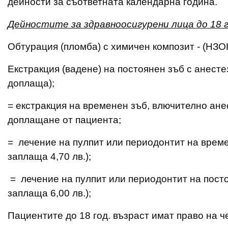
дейности за съответната календарна година.
Дейностите за здравноосигурени лица до 18 г
Обтурация (пломба) с химичен композит - (НЗО
Eкстракция (вадене) на постоянен зъб с анесте
доплаща);
= eкстракция на временен зъб, влючително анес
доплащане от пациента;
= лечение на пулпит или периодонтит на време
заплаща 4,70 лв.);
= лечение на пулпит или периодонтит на посто
заплаща 6,00 лв.);
Пациентите до 18 год. възраст имат право на ч