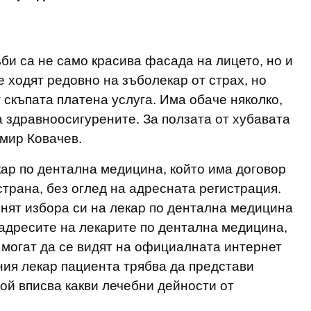
би са не само красива фасада на лицето, но и
е ходят редовно на зъболекар от страх, но
т скъпата платена услуга. Има обаче няколко,
а здравноосигурените. За ползата от хубавата
мир Ковачев.
ар по дентална медицина, който има договор
страна, без оглед на адресната регистрация.
нят избора си на лекар по дентална медицина
 адресите на лекарите по дентална медицина,
, могат да се видят на официалната интернет
ия лекар пациента трябва да представи
той вписва какви лечебни дейности от