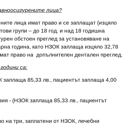
авноосигурените лица?
ните лица имат право и се заплащат (изцяло
ови групи – до 18 год. и над 18 годишна
гурен обстоен преглед за установяване на
арна година, като НЗОК заплаща изцяло 32,78
имат право на допълнителен дентален преглед.
години са:
К заплаща 85,33 лв., пациентът заплаща 4,00
зия - (НЗОК заплаща 85,33 лв., пациентът
во на три, заплатени от НЗОК, лечебни