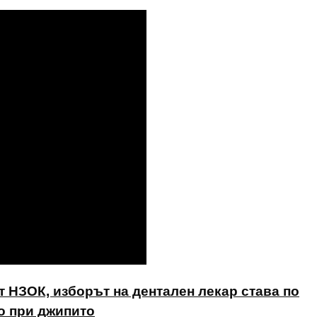
от НЗОК, изборът на дентален лекар става по
то при джипито