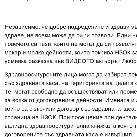
Независимо, че добре подредените и здрави зъ
здраве, не всеки може да си ги позволи. Едни н
повечето са тези, които не могат да си позволя
макар и малко дейности, които покрива НЗОК з
усмивка разказва във ВИДЕОТО актьорът Любо
Здравноосигурените лица могат да избират лек
със здравната каса, на територията на цялата 
Те могат свободно да осъществяват или проме
за всяка от договорените дейности. Имената и
които са сключили договор със здравната каса
страница на НЗОК. При посещение при денталн
валидна здравноосигурителна книжка, в която 
договорените със здравната каса е извършил.