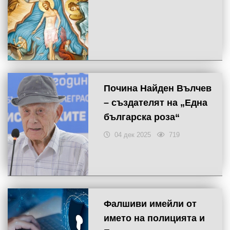
Почина Найден Вълчев
– създателят на „Една
българска роза“
04 дек 2025
719
Фалшиви имейли от
името на полицията и