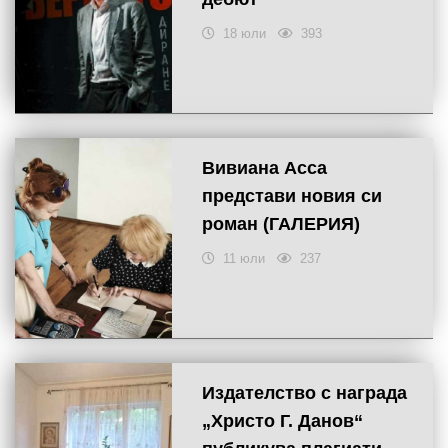
18 юли
393
Вивиана Асса
представи новия си
роман (ГАЛЕРИЯ)
11 юли
237
Издателство с награда
„Христо Г. Данов“