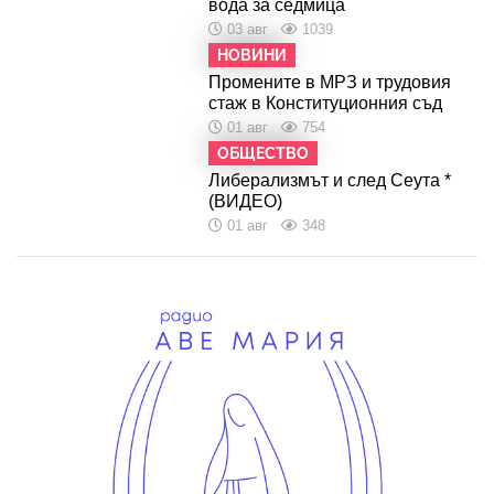
вода за седмица
03 авг
1039
НОВИНИ
Промените в МРЗ и трудовия
стаж в Конституционния съд
01 авг
754
ОБЩЕСТВО
Либерализмът и след Сеута *
(ВИДЕО)
01 авг
348