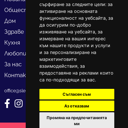
сърфиране за следните цели:
за
Общество
активиране на основната
функционалност на уебсайта
,
за
Дом
да осигурим по-добро
Здраве
изживяване на уебсайта
,
за
измерване на вашия интерес
Кухня
към нашите продукти и услуги
и за персонализиране на
Любопитно
маркетинговите
За нас
взаимодействия
,
за
предоставяне на реклами които
Контакти
са по-подходящи за вас
.
office@sledvayme.net
Съгласен съм
Аз отказвам
Промяна на предпочитанията
ми