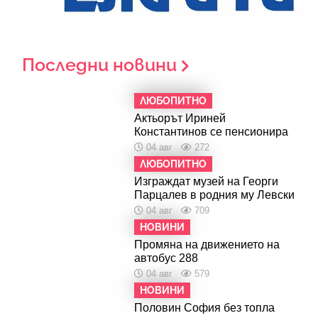
Последни новини
ЛЮБОПИТНО
Актьорът Ириней
Константинов се пенсионира
04 авг
272
ЛЮБОПИТНО
Изграждат музей на Георги
Парцалев в родния му Левски
04 авг
709
НОВИНИ
Промяна на движението на
автобус 288
04 авг
579
НОВИНИ
Половин София без топла