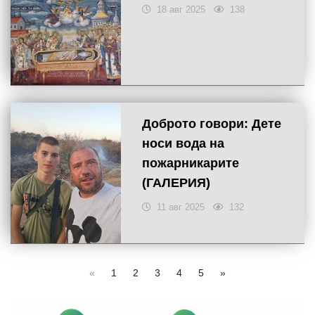
18 авг 2025
138
Доброто говори: Дете
носи вода на
пожарникарите
(ГАЛЕРИЯ)
11 авг 2025
132
«
1
2
3
4
5
»