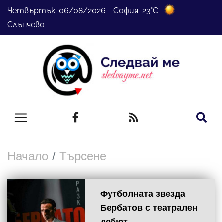
Четвъртък, 06/08/2026 София 23°C
Слънчево
Начало
Търсене
Футболната звезда
Бербатов с театрален
дебют