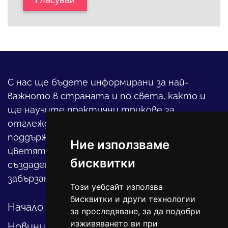
Гласувай
С нас ще бъдете информирани за най-
важното в страната и по света, както и
ще научите практични трикове за
отглеждането на детето, за
поддържането на дома и градината,
Ние използваме
цветята, интериора и, въобще, как да
бисквитки
създадете своя уютен оазис в този така
забързан свят.
Този уебсайт използва
бисквитки и други технологии
Начало
за проследяване, за да подобри
изживяването ви при
Новини