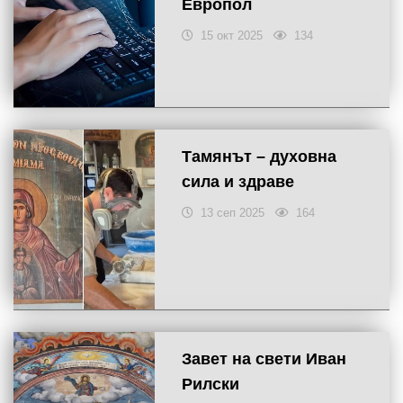
Европол
15 окт 2025
134
Тамянът – духовна
сила и здраве
13 сеп 2025
164
Завет на свети Иван
Рилски