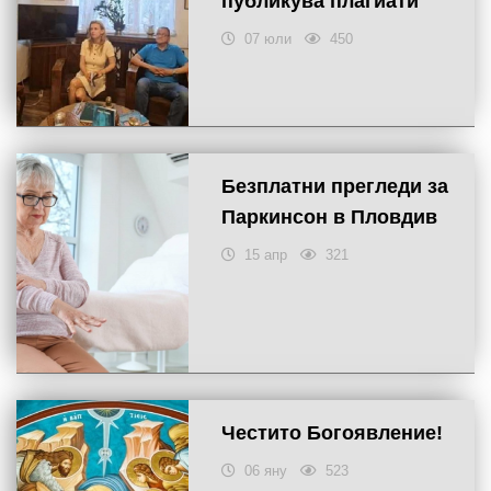
публикува плагиати
07 юли
450
Безплатни прегледи за
Паркинсон в Пловдив
15 апр
321
Честито Богоявление!
06 яну
523