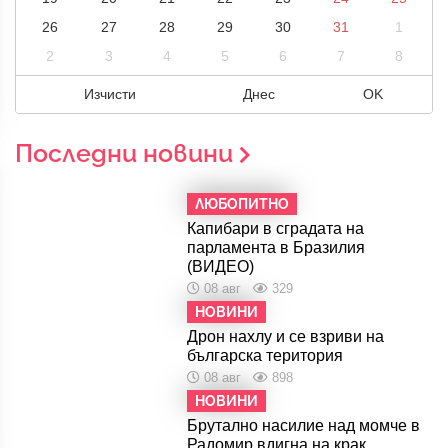
26
27
28
29
30
31
1
2
3
4
5
6
7
8
Изчисти
Днес
OK
Последни новини
ЛЮБОПИТНО
Капибари в сградата на
парламента в Бразилия
(ВИДЕО)
08 авг
329
НОВИНИ
Дрон нахлу и се взриви на
българска територия
08 авг
898
НОВИНИ
Брутално насилие над момче в
Радомир вдигна на крак