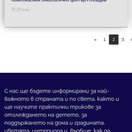
23 юни
«
1
2
3
С нас ще бъдете информирани за най-
важното в страната и по света, както и
ще научите практични трикове за
отглеждането на детето, за
поддържането на дома и градината,
цветята, интериора и, въобще, как да