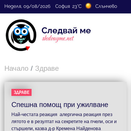
Неделя, 09/08/2026 София 23°C
Слънчево
Начало
Здраве
ЗДРАВЕ
Спешна помощ при ужилване
Най-честата реакция алергична реакция през
лятото е в резултат на секретите на пчели, оси и
стършели, казва д-р Кремена Найденова