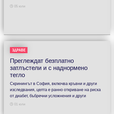
05 юли
ЗДРАВЕ
Преглеждат безплатно
затлъстели и с наднормено
тегло
Скринингът в София, включва кръвни и други
изследвания, целта е ранно откриване на риска
от диабет, бъбречни усложнения и други
01 юли