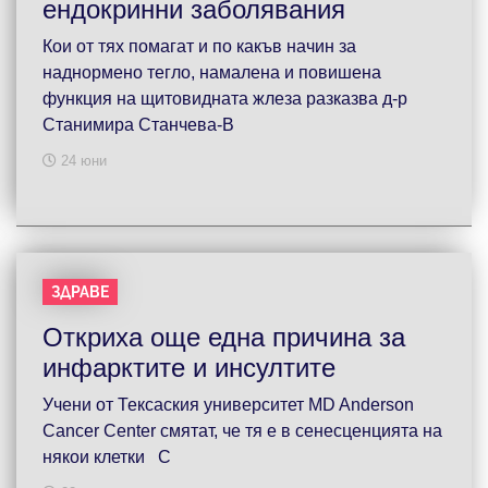
ендокринни заболявания
Кои от тях помагат и по какъв начин за
наднормено тегло, намалена и повишена
функция на щитовидната жлеза разказва д-р
Станимира Станчева-В
24 юни
ЗДРАВЕ
Откриха още една причина за
инфарктите и инсултите
Учени от Тексаския университет MD Anderson
Cancer Center смятат, че тя е в сенесценцията на
някои клетки С