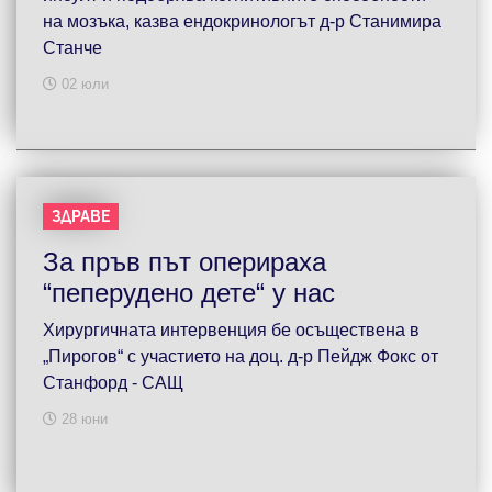
на мозъка, казва ендокринологът д-р Станимира
Станче
02 юли
ЗДРАВЕ
За пръв път оперираха
“пеперудено дете“ у нас
Хирургичната интервенция бе осъществена в
„Пирогов“ с участието на доц. д-р Пейдж Фокс от
Станфорд - САЩ
28 юни