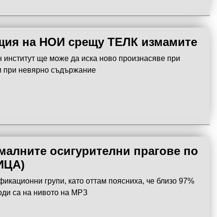
щия на НОИ срещу ТЕЛК измамите
 институт ще може да иска ново произнасяве при
и при невярно съдържание
алните осигурителни прагове по
ИЦА)
ификационни групи, като оттам поясниха, че близо 97%
оди са на нивото на МРЗ