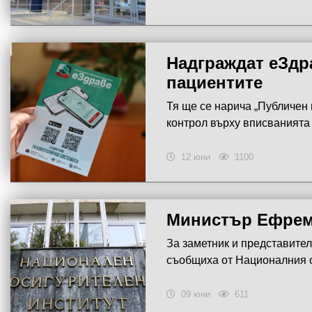
Надграждат еЗдра
пациентите
Тя ще се нарича „Публичен 
контрол върху вписваният
12 юни
1100
Министър Ефрем
За заметник и представител
съобщиха от Националния 
09 юни
611